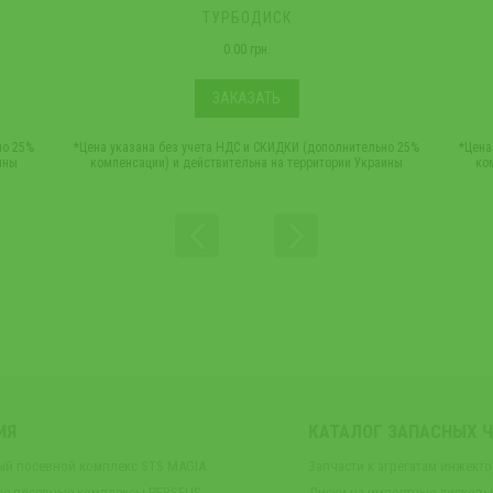
ТУРБОДИСК
0.00 грн.
ЗАКАЗАТЬ
но 25%
*Цена указана без учета НДС и СКИДКИ (дополнительно 25%
*Цена
ины
компенсации) и действительна на территории Украины
ко
ИЯ
КАТАЛОГ ЗАПАСНЫХ 
ый посевной комплекс STS MAGIA
Запчасти к агрегатам инжект
е посевные комплексы PERSEUS
Диски на импортные дисков