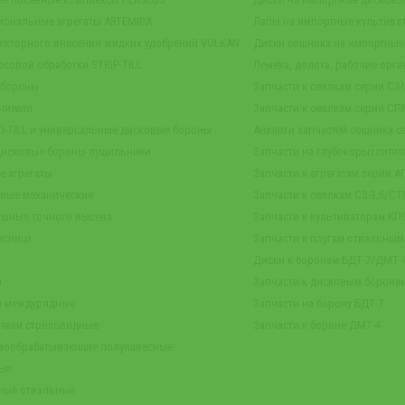
иональные агрегаты ARTEMIDA
Лапы на импортные культива
екторного внесения жидких удобрений VULKAN
Диски сошника на импортные
осовой обработки STRIP-TILL
Лемеха, долота, рабочие орга
 бороны
Запчасти к сеялкам серии СЗ
чители
Запчасти к сеялкам серии СП
TI-TILL и универсальные дисковые бороны
Аналоги запчастей сошника се
дисковые бороны-лущильники
Запчасти на глубокорыхлител
е агрегаты
Запчасти к агрегатам серии А
овые механические
Запчасти к сеялкам СЗ-3,6/СТС
ашные точного высева
Запчасти к культиваторам КПС
есница
Запчасти к плугам отвальны
Диски к боронам БДТ-7/ДМТ
ы
Запчасти к дисковым борона
ы междурядные
Запчасти на борону БДТ-7
тели стреловидные
Запчасти к бороне ДМТ-4
чвообрабатывающие полунавесные
вые
ные отвальные