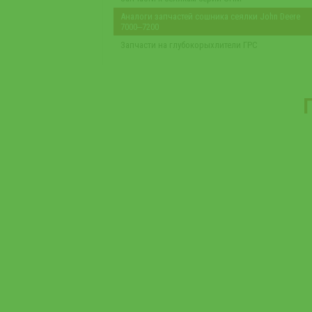
Аналоги запчастей сошника сеялки John Deere
7000‒7200
Запчасти на глубокорыхлители ГРС