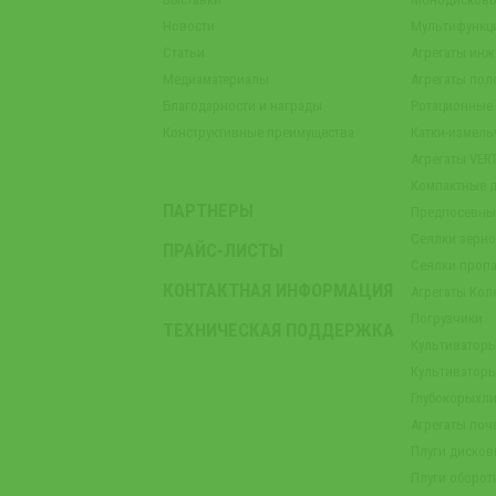
Новости
Мультифункц
Статьи
Агрегаты инж
Медиаматериалы
Агрегаты пол
Благодарности и награды
Ротационные
Конструктивные преимущества
Катки-измель
Агрегаты VER
Компактные 
ПАРТНЕРЫ
Предпосевны
Сеялки зерн
ПРАЙС-ЛИСТЫ
Сеялки проп
КОНТАКТНАЯ ИНФОРМАЦИЯ
Агрегаты Кол
Погрузчики
ТЕХНИЧЕСКАЯ ПОДДЕРЖКА
Культиватор
Культиватор
Глубокорыхли
Агрегаты по
Плуги диско
Плуги оборот