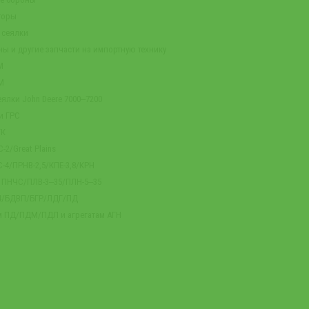
торы
 сеялки
ны и другие запчасти на импортную технику
М
М
ялки John Deere 7000‒7200
и ГРС
ГК
-2/Great Plains
-4/ПРНВ-2,5/КПЕ-3,8/КРН
м ПНЧС/ПЛВ-3‒35/ПЛН-5‒35
-4/БДВП/БГР/ЛДГ/ПД
м ПД/ПДМ/ПДЛ и агрегатам АГН