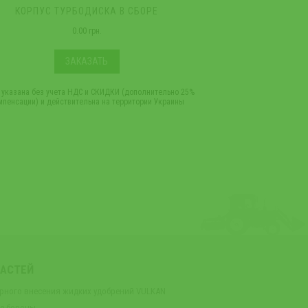
КОРПУС ТУРБОДИСКА В СБОРЕ
КОЛЕС
0.00 грн.
ЗАКАЗАТЬ
 указана без учета НДС и СКИДКИ (дополнительно 25%
*Цена указана без учет
мпенсации) и действительна на территории Украины
компенсации) и дейст
ЧАСТЕЙ
орного внесения жидких удобрений VULKAN
ые бороны