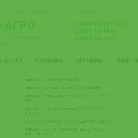
ВАШ ЗАКАЗ
ТЕХНИЧЕСКАЯ ПОДДЕРЖКА
-АГРО
+38(048) 716-14-19 (20;21)
+38(067) 716-14-19
ПОЧВООБРАБАТЫВАЮЩЕЙ
+38(099) 716-14-20
НЫХ ЧАСТЕЙ
Х ЧАСТЕЙ
КОМПАНИЯ
ПАРТНЕРЫ
ПРАЙС-
Запчасти к агрегатам серии АГК
Запчасти к сеялкам СЗ-3,6/СТС-2/Great Plains
Запчасти к культиваторам КПС-4/ПРНВ-2,5/КПЕ-3,8/
КРН
Запчасти к плугам отвальным ПНЧС/ПЛВ-3‒35/
ПЛН-5‒35
ти
Диски к боронам БДТ-7/ДМТ-4/БДВП/БГР/ЛДГ/ПД
Запчасти к дисковым боронам ПД/ПДМ/ПДЛ
и агрегатам АГН