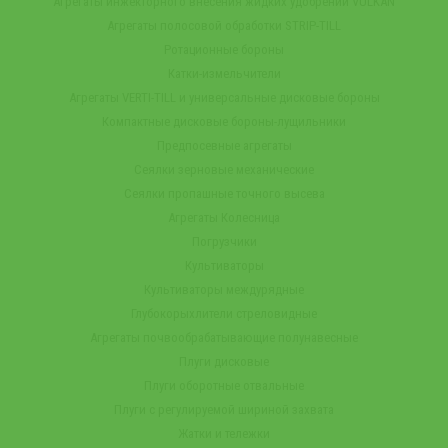
Агрегаты инжекторного внесения жидких удобрений VULKAN
Агрегаты полосовой обработки STRIP-TILL
Ротационные бороны
Катки-измельчители
Агрегаты VERTI-TILL и универсальные дисковые бороны
Компактные дисковые бороны-лущильники
Предпосевные агрегаты
Сеялки зерновые механические
Сеялки пропашные точного высева
Агрегаты Колесница
Погрузчики
Культиваторы
Культиваторы междурядные
Глубокорыхлители стреловидные
Агрегаты почвообрабатывающие полунавесные
Плуги дисковые
Плуги оборотные отвальные
Плуги с регулируемой шириной захвата
Жатки и тележки