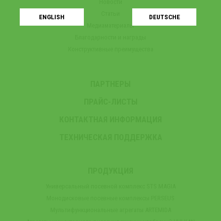
Новости
Статьи
ENGLISH
DEUTSCHE
Медиаматериалы
Благодарности и награды
Конструктивные преимущества
ПАРТНЕРЫ
ПРАЙС-ЛИСТЫ
КОНТАКТНАЯ ИНФОРМАЦИЯ
ТЕХНИЧЕСКАЯ ПОДДЕРЖКА
ПРОДУКЦИЯ
Универсальный посевной комплекс STS MAGIA
Монодисковые посевные комплексы PERSEUS
Мультифункциональные агрегаты ARTEMIDA