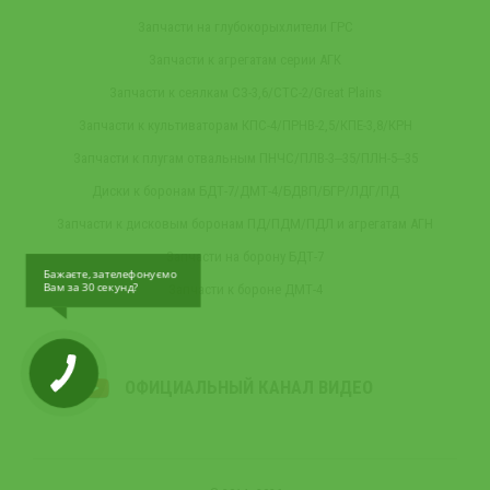
Запчасти на глубокорыхлители ГРС
Запчасти к агрегатам серии АГК
Запчасти к сеялкам СЗ-3,6/СТС-2/Great Plains
Запчасти к культиваторам КПС-4/ПРНВ-2,5/КПЕ-3,8/КРН
Запчасти к плугам отвальным ПНЧС/ПЛВ-3‒35/ПЛН-5‒35
Диски к боронам БДТ-7/ДМТ-4/БДВП/БГР/ЛДГ/ПД
Запчасти к дисковым боронам ПД/ПДМ/ПДЛ и агрегатам АГН
Запчасти на борону БДТ-7
Бажаєте, зателефонуємо
Вам за 30 секунд?
Запчасти к бороне ДМТ-4
ОФИЦИАЛЬНЫЙ КАНАЛ ВИДЕО