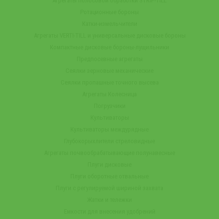
Агрегаты полосовой обработки STRIP-TILL
Ротационные бороны
Катки-измельчители
Агрегаты VERTI-TILL и универсальные дисковые бороны
Компактные дисковые бороны-лущильники
Предпосевные агрегаты
Сеялки зерновые механические
Сеялки пропашные точного высева
Агрегаты Колесница
Погрузчики
Культиваторы
Культиваторы междурядные
Глубокорыхлители стреловидные
Агрегаты почвообрабатывающие полунавесные
Плуги дисковые
Плуги оборотные отвальные
Плуги с регулируемой шириной захвата
Жатки и тележки
Емкости для внесения удобрений