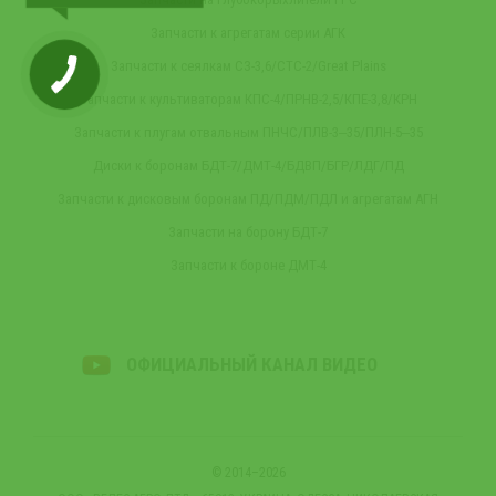
Запчасти к агрегатам серии АГК
Запчасти к сеялкам СЗ-3,6/СТС-2/Great Plains
Запчасти к культиваторам КПС-4/ПРНВ-2,5/КПЕ-3,8/КРН
Запчасти к плугам отвальным ПНЧС/ПЛВ-3‒35/ПЛН-5‒35
Диски к боронам БДТ-7/ДМТ-4/БДВП/БГР/ЛДГ/ПД
Запчасти к дисковым боронам ПД/ПДМ/ПДЛ и агрегатам АГН
Запчасти на борону БДТ-7
Запчасти к бороне ДМТ-4
ОФИЦИАЛЬНЫЙ КАНАЛ ВИДЕО
© 2014–2026