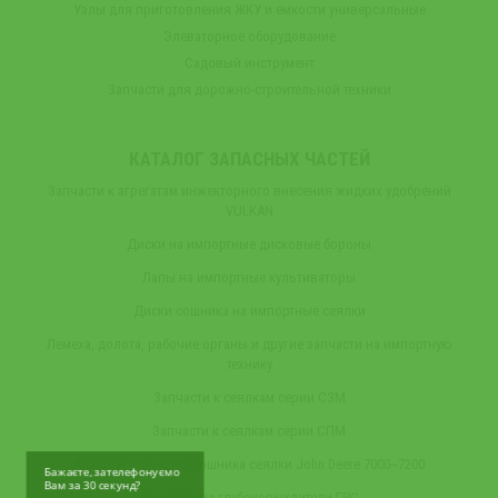
Узлы для приготовления ЖКУ и емкости универсальные
Элеваторное оборудование
Садовый инструмент
Запчасти для дорожно-строительной техники
КАТАЛОГ ЗАПАСНЫХ ЧАСТЕЙ
Запчасти к агрегатам инжекторного внесения жидких удобрений
VULKAN
Диски на импортные дисковые бороны
Лапы на импортные культиваторы
Диски сошника на импортные сеялки
Лемеха, долота, рабочие органы и другие запчасти на импортную
технику
Запчасти к сеялкам серии СЗМ
Запчасти к сеялкам серии СПМ
Аналоги запчастей сошника сеялки John Deere 7000‒7200
Бажаєте, зателефонуємо
Вам за 30 секунд?
Запчасти на глубокорыхлители ГРС