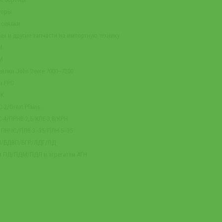
торы
 сеялки
ны и другие запчасти на импортную технику
М
М
ялки John Deere 7000‒7200
и ГРС
ГК
-2/Great Plains
-4/ПРНВ-2,5/КПЕ-3,8/КРН
м ПНЧС/ПЛВ-3‒35/ПЛН-5‒35
-4/БДВП/БГР/ЛДГ/ПД
м ПД/ПДМ/ПДЛ и агрегатам АГН