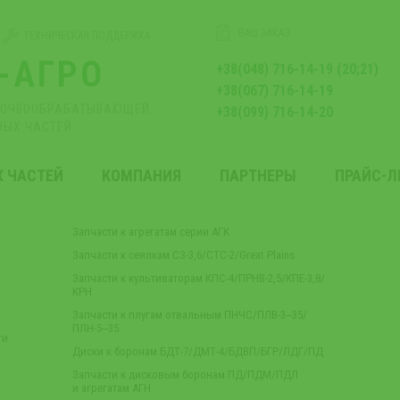
ВАШ ЗАКАЗ
ТЕХНИЧЕСКАЯ ПОДДЕРЖКА
-АГРО
+38(048) 716-14-19 (20;21)
+38(067) 716-14-19
ПОЧВООБРАБАТЫВАЮЩЕЙ
+38(099) 716-14-20
НЫХ ЧАСТЕЙ
Х ЧАСТЕЙ
КОМПАНИЯ
ПАРТНЕРЫ
ПРАЙС-
Запчасти к агрегатам серии АГК
Запчасти к сеялкам СЗ-3,6/СТС-2/Great Plains
Запчасти к культиваторам КПС-4/ПРНВ-2,5/КПЕ-3,8/
КРН
Запчасти к плугам отвальным ПНЧС/ПЛВ-3‒35/
ПЛН-5‒35
ти
Диски к боронам БДТ-7/ДМТ-4/БДВП/БГР/ЛДГ/ПД
Запчасти к дисковым боронам ПД/ПДМ/ПДЛ
и агрегатам АГН