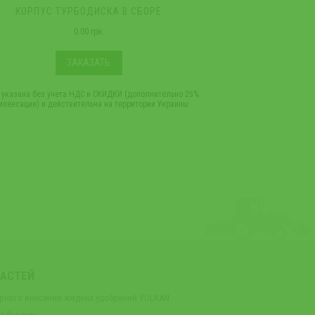
КОРПУС ТУРБОДИСКА В СБОРЕ
КОЛЕС
0.00 грн.
ЗАКАЗАТЬ
 указана без учета НДС и СКИДКИ (дополнительно 25%
*Цена указана без учет
мпенсации) и действительна на территории Украины
компенсации) и дейст
ЧАСТЕЙ
орного внесения жидких удобрений VULKAN
ые бороны