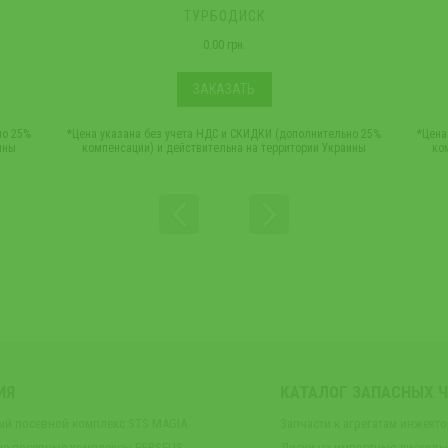
ТУРБОДИСК
0.00 грн.
ЗАКАЗАТЬ
но 25%
*Цена указана без учета НДС и СКИДКИ (дополнительно 25%
*Цена
ины
компенсации) и действительна на территории Украины
ко
ИЯ
КАТАЛОГ ЗАПАСНЫХ 
ый посевной комплекс STS MAGIA
Запчасти к агрегатам инжект
е посевные комплексы PERSEUS
Диски на импортные дисков