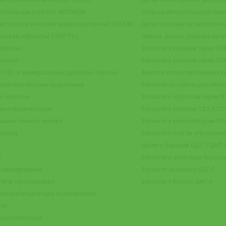
иональные агрегаты ARTEMIDA
Лапы на импортные культива
екторного внесения жидких удобрений VULKAN
Диски сошника на импортные
осовой обработки STRIP-TILL
Лемеха, долота, рабочие орга
 бороны
Запчасти к сеялкам серии СЗ
чители
Запчасти к сеялкам серии СП
TI-TILL и универсальные дисковые бороны
Аналоги запчастей сошника се
дисковые бороны-лущильники
Запчасти на глубокорыхлител
е агрегаты
Запчасти к агрегатам серии А
овые механические
Запчасти к сеялкам СЗ-3,6/СТС
ашные точного высева
Запчасти к культиваторам КПС
есница
Запчасти к плугам отвальны
Диски к боронам БДТ-7/ДМТ
ы
Запчасти к дисковым борона
ы междурядные
Запчасти на борону БДТ-7
тели стреловидные
Запчасти к бороне ДМТ-4
чвообрабатывающие полунавесные
вые
ные отвальные