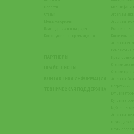
Новости
Мультифункц
Статьи
Агрегаты инж
Медиаматериалы
Агрегаты пол
Благодарности и награды
Ротационные
Конструктивные преимущества
Катки-измель
Агрегаты VER
Компактные 
ПАРТНЕРЫ
Предпосевны
Сеялки зерн
ПРАЙС-ЛИСТЫ
Сеялки проп
КОНТАКТНАЯ ИНФОРМАЦИЯ
Агрегаты Кол
Погрузчики
ТЕХНИЧЕСКАЯ ПОДДЕРЖКА
Культиватор
Культиватор
Глубокорыхли
Агрегаты по
Плуги диско
Плуги оборот