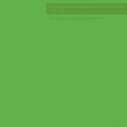
Аналоги запчастей сошника сеялки John Deere
7000‒7200
Запчасти на глубокорыхлители ГРС