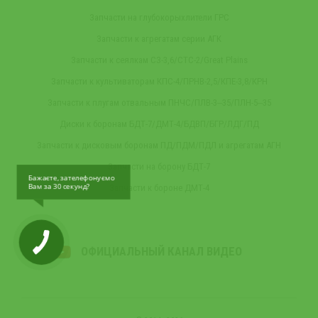
Запчасти на глубокорыхлители ГРС
Запчасти к агрегатам серии АГК
Запчасти к сеялкам СЗ-3,6/СТС-2/Great Plains
Запчасти к культиваторам КПС-4/ПРНВ-2,5/КПЕ-3,8/КРН
Запчасти к плугам отвальным ПНЧС/ПЛВ-3‒35/ПЛН-5‒35
Диски к боронам БДТ-7/ДМТ-4/БДВП/БГР/ЛДГ/ПД
Запчасти к дисковым боронам ПД/ПДМ/ПДЛ и агрегатам АГН
Запчасти на борону БДТ-7
Бажаєте, зателефонуємо
Вам за 30 секунд?
Запчасти к бороне ДМТ-4
ОФИЦИАЛЬНЫЙ КАНАЛ ВИДЕО