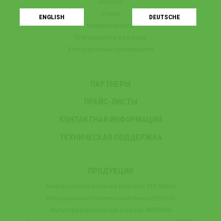
Новости
Статьи
ENGLISH
DEUTSCHE
Медиаматериалы
Благодарности и награды
Конструктивные преимущества
ПАРТНЕРЫ
ПРАЙС-ЛИСТЫ
КОНТАКТНАЯ ИНФОРМАЦИЯ
ТЕХНИЧЕСКАЯ ПОДДЕРЖКА
ПРОДУКЦИЯ
Универсальный посевной комплекс STS MAGIA
Монодисковые посевные комплексы PERSEUS
Мультифункциональные агрегаты ARTEMIDA