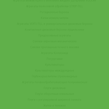
Агрегаты инжекторного внесения жидких удобрений VULKAN
Агрегаты полосовой обработки STRIP-TILL
Ротационные бороны
Катки-измельчители
Агрегаты VERTI-TILL и универсальные дисковые бороны
Компактные дисковые бороны-лущильники
Предпосевные агрегаты
Сеялки зерновые механические
Сеялки пропашные точного высева
Агрегаты Колесница
Погрузчики
Культиваторы
Культиваторы междурядные
Глубокорыхлители стреловидные
Агрегаты почвообрабатывающие полунавесные
Плуги дисковые
Плуги оборотные отвальные
Плуги с регулируемой шириной захвата
Жатки и тележки