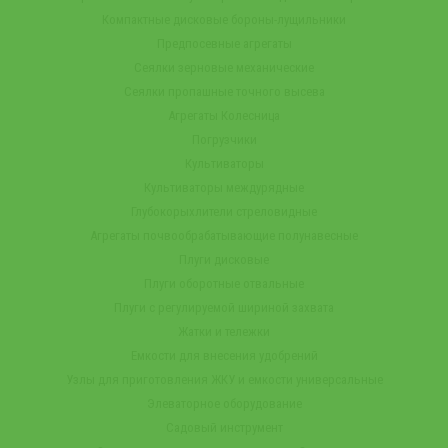
Компактные дисковые бороны-лущильники
Предпосевные агрегаты
Сеялки зерновые механические
Сеялки пропашные точного высева
Агрегаты Колесница
Погрузчики
Культиваторы
Культиваторы междурядные
Глубокорыхлители стреловидные
Агрегаты почвообрабатывающие полунавесные
Плуги дисковые
Плуги оборотные отвальные
Плуги с регулируемой шириной захвата
Жатки и тележки
Емкости для внесения удобрений
Узлы для приготовления ЖКУ и емкости универсальные
Элеваторное оборудование
Садовый инструмент