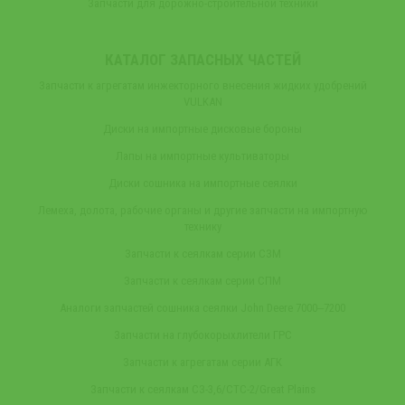
Запчасти для дорожно-строительной техники
КАТАЛОГ ЗАПАСНЫХ ЧАСТЕЙ
Запчасти к агрегатам инжекторного внесения жидких удобрений
VULKAN
Диски на импортные дисковые бороны
Лапы на импортные культиваторы
Диски сошника на импортные сеялки
Лемеха, долота, рабочие органы и другие запчасти на импортную
технику
Запчасти к сеялкам серии СЗМ
Запчасти к сеялкам серии СПМ
Аналоги запчастей сошника сеялки John Deere 7000‒7200
Запчасти на глубокорыхлители ГРС
Запчасти к агрегатам серии АГК
Запчасти к сеялкам СЗ-3,6/СТС-2/Great Plains