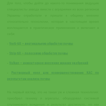
Для того, чтобы дойти до какого-то понимания ведущие
специалисты завода вместе с аграриями из всех регионов
Украины отработали и пришли к общему мнению
относительно технологии, которая в настоящее время
воплощается в практическое применение и включает в
себя:
-
Verti-till — вертикальную обработку почвы
-
Strip-till — полосовую обработку почвы
-
Vulkan — инжекторное внесение жидких удобрений
-
Растворный узел для усовершенствования КАС по
результатам анализа почвы
На первый взгляд, это не такая уж и сложная технология:
приобрел технику и агрегаты, оборудовал системой
спутникового вождения и результат достигнуто, но как