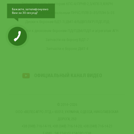
Запчасти к культиваторам КПС-4/ПРНВ-2,5/КПЕ-3,8/КРН
Бажаєте, зателефонуємо
Запчасти к плугам отвальным ПНЧС/ПЛВ-3‒35/ПЛН-5‒35
Вам за 30 секунд?
Диски к боронам БДТ-7/ДМТ-4/БДВП/БГР/ЛДГ/ПД
Запчасти к дисковым боронам ПД/ПДМ/ПДЛ и агрегатам АГН
Запчасти на борону БДТ-7
Запчасти к бороне ДМТ-4
ОФИЦИАЛЬНЫЙ КАНАЛ ВИДЕО
© 2014–2026
ООО «ВЕЛЕС-АГРО ЛТД.» 65013, УКРАИНА, ОДЕССА, НИКОЛАЕВСКАЯ
ДОРОГА, 253
+38 (048) 716-14-19, +38 (048) 716-14-20, +38 (048) 716-14-21
E-MAIL:
SALES@VELESAGRO.COM