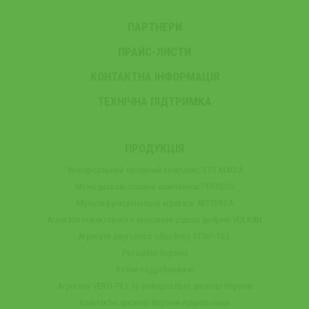
ПАРТНЕРИ
ПРАЙС-ЛИСТИ
КОНТАКТНА ІНФОРМАЦІЯ
ТЕХНІЧНА ПІДТРИМКА
ПРОДУКЦІЯ
Універсальний посівний комплекс STS MAGIA
Монодискові посівні комплекси PERSEUS
Мультифункціональні агрегати ARTEMIDA
Агрегати інжекторного внесення рідких добрив VULKAN
Агрегати смугового обробітку STRIP-TILL
Ротаційні борони
Котки-подрібнювачі
Агрегати VERTI-TILL та універсальні дискові борони
Компактні дискові борони-лущильники