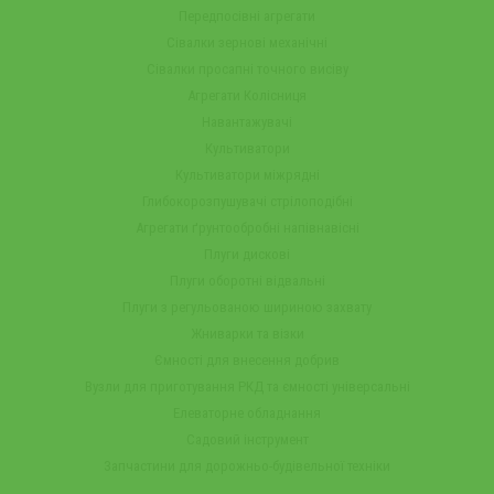
Передпосівні агрегати
Сівалки зернові механічні
Сівалки просапні точного висіву
Агрегати Колісниця
Навантажувачі
Культиватори
Культиватори міжрядні
Глибокорозпушувачі стрілоподібні
Агрегати ґрунтообробні напівнавісні
Плуги дискові
Плуги оборотні відвальні
Плуги з регульованою шириною захвату
Жниварки та візки
Ємності для внесення добрив
Вузли для приготування РКД та ємності універсальні
Елеваторне обладнання
Садовий інструмент
Запчастини для дорожньо-будівельної техніки