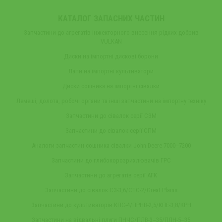
КАТАЛОГ ЗАПАСНИХ ЧАСТИН
Запчастини до агрегатів інжекторного внесення рідких добрив
VULKAN
Диски на імпортні дискові борони
Лапи на імпортні культиватори
Диски сошника на імпортні сівалки
Лемеші, долота, робочі органи та інші запчастини на імпортну техніку
Запчастини до сівалок серії СЗМ
Запчастини до сівалок серії СПМ
Аналоги запчастин сошника сівалки John Deere 7000‒7200
Запчастини до глибокорозрихлювачів ГРС
Запчастини до агрегатів серії АГК
Запчастини до сівалок СЗ-3,6/СТС-2/Great Plains
Запчастини до культиваторів КПС-4/ПРНВ-2,5/КПЕ-3,8/КРН
Запчастини на відвальні плуги ПНЧС/ПЛВ-3‒35/ПЛН-5‒35