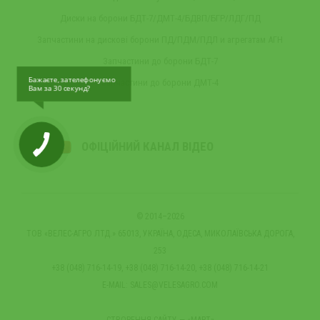
Диски на борони БДТ-7/ДМТ-4/БДВП/БГР/ЛДГ/ПД
Запчастини на дискові борони ПД/ПДМ/ПДЛ и агрегатам АГН
Запчастини до борони БДТ-7
Бажаєте, зателефонуємо
Запчастини до борони ДМТ-4
Вам за 30 секунд?
ОФІЦІЙНИЙ КАНАЛ ВІДЕО
© 2014–2026
ТОВ «ВЕЛЕС-АГРО ЛТД.» 65013, УКРАЇНА, ОДЕСА, МИКОЛАЇВСЬКА ДОРОГА,
253
+38 (048) 716-14-19, +38 (048) 716-14-20, +38 (048) 716-14-21
E-MAIL:
SALES@VELESAGRO.COM
СТВОРЕННЯ САЙТУ
— «МАРТ»