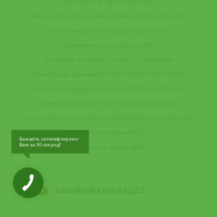
Запчастини до сівалок серії СПМ
Аналоги запчастин сошника сівалки John Deere 7000‒7200
Запчастини до глибокорозрихлювачів ГРС
Запчастини до агрегатів серії АГК
Запчастини до сівалок СЗ-3,6/СТС-2/Great Plains
Запчастини до культиваторів КПС-4/ПРНВ-2,5/КПЕ-3,8/КРН
Запчастини на відвальні плуги ПНЧС/ПЛВ-3‒35/ПЛН-5‒35
Диски на борони БДТ-7/ДМТ-4/БДВП/БГР/ЛДГ/ПД
Запчастини на дискові борони ПД/ПДМ/ПДЛ и агрегатам АГН
Запчастини до борони БДТ-7
Бажаєте, зателефонуємо
Вам за 30 секунд?
Запчастини до борони ДМТ-4
ОФІЦІЙНИЙ КАНАЛ ВІДЕО