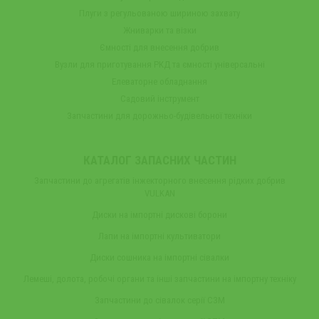
Плуги з регульованою шириною захвату
Жниварки та візки
Ємності для внесення добрив
Вузли для приготування РКД та ємності універсальні
Елеваторне обладнання
Садовий інструмент
Запчастини для дорожньо-будівельної техніки
КАТАЛОГ ЗАПАСНИХ ЧАСТИН
Запчастини до агрегатів інжекторного внесення рідких добрив
VULKAN
Диски на імпортні дискові борони
Лапи на імпортні культиватори
Диски сошника на імпортні сівалки
Лемеші, долота, робочі органи та інші запчастини на імпортну техніку
Запчастини до сівалок серії СЗМ