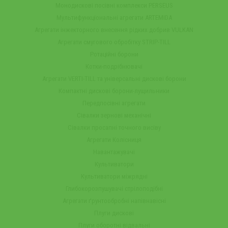
Монодискові посівні комплекси PERSEUS
Мультифункціональні агрегати ARTEMIDA
Агрегати інжекторного внесення рідких добрив VULKAN
Агрегати смугового обробітку STRIP-TILL
Ротаційні борони
Котки-подрібнювачі
Агрегати VERTI-TILL та універсальні дискові борони
Компактні дискові борони-лущильники
Передпосівні агрегати
Сівалки зернові механічні
Сівалки просапні точного висіву
Агрегати Колісниця
Навантажувачі
Культиватори
Культиватори міжрядні
Глибокорозпушувачі стрілоподібні
Агрегати ґрунтообробні напівнавісні
Плуги дискові
Плуги оборотні відвальні