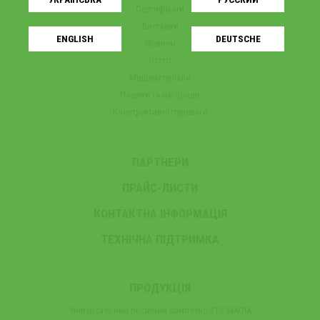
Сертифікати
Виставки
ENGLISH
DEUTSCHE
Новини
Статті
Медіаматеріали
Подяки та нагороди
Конструктивні переваги
ПАРТНЕРИ
ПРАЙС-ЛИСТИ
КОНТАКТНА ІНФОРМАЦІЯ
ТЕХНІЧНА ПІДТРИМКА
ПРОДУКЦІЯ
Універсальний посівний комплекс STS MAGIA