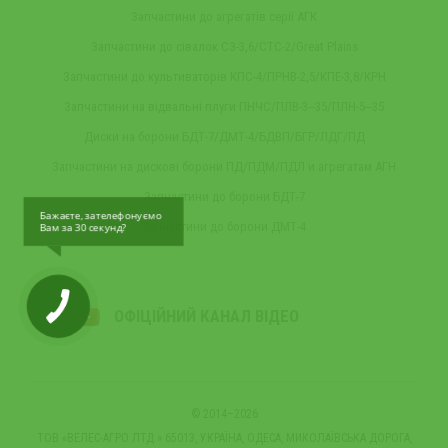
Запчастини до агрегатів серії АГК
Запчастини до сівалок СЗ-3,6/СТС-2/Great Plains
Запчастини до культиваторів КПС-4/ПРНВ-2,5/КПЕ-3,8/КРН
Запчастини на відвальні плуги ПНЧС/ПЛВ-3‒35/ПЛН-5‒35
Диски на борони БДТ-7/ДМТ-4/БДВП/БГР/ЛДГ/ПД
Запчастини на дискові борони ПД/ПДМ/ПДЛ и агрегатам АГН
Запчастини до борони БДТ-7
Бажаєте, зателефонуємо
Запчастини до борони ДМТ-4
Вам за 30 секунд?
ОФІЦІЙНИЙ КАНАЛ ВІДЕО
© 2014–2026
ТОВ «ВЕЛЕС-АГРО ЛТД.» 65013, УКРАЇНА, ОДЕСА, МИКОЛАЇВСЬКА ДОРОГА,