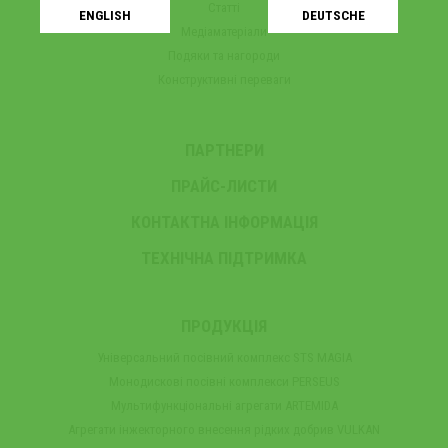
Статті
ENGLISH
DEUTSCHE
Медіаматеріали
Подяки та нагороди
Конструктивні переваги
ПАРТНЕРИ
ПРАЙС-ЛИСТИ
КОНТАКТНА ІНФОРМАЦІЯ
ТЕХНІЧНА ПІДТРИМКА
ПРОДУКЦІЯ
Універсальний посівний комплекс STS MAGIA
Монодискові посівні комплекси PERSEUS
Мультифункціональні агрегати ARTEMIDA
Агрегати інжекторного внесення рідких добрив VULKAN