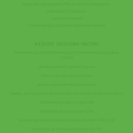
Вузли для приготування РКД та ємності універсальні
Елеваторне обладнання
Садовий інструмент
Запчастини для дорожньо-будівельної техніки
КАТАЛОГ ЗАПАСНИХ ЧАСТИН
Запчастини до агрегатів інжекторного внесення рідких добрив
VULKAN
Диски на імпортні дискові борони
Лапи на імпортні культиватори
Диски сошника на імпортні сівалки
Лемеші, долота, робочі органи та інші запчастини на імпортну техніку
Запчастини до сівалок серії СЗМ
Запчастини до сівалок серії СПМ
Аналоги запчастин сошника сівалки John Deere 7000‒7200
Запчастини до глибокорозрихлювачів ГРС