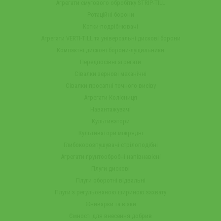
Агрегати смугового обробітку STRIP-TILL
Ротаційні борони
Котки-подрібнювачі
Агрегати VERTI-TILL та універсальні дискові борони
Компактні дискові борони-лущильники
Передпосівні агрегати
Сівалки зернові механічні
Сівалки просапні точного висіву
Агрегати Колісниця
Навантажувачі
Культиватори
Культиватори міжрядні
Глибокорозпушувачі стрілоподібні
Агрегати ґрунтообробні напівнавісні
Плуги дискові
Плуги оборотні відвальні
Плуги з регульованою шириною захвату
Жниварки та візки
Ємності для внесення добрив