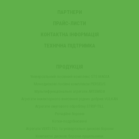
ПАРТНЕРИ
ПРАЙС-ЛИСТИ
КОНТАКТНА ІНФОРМАЦІЯ
ТЕХНІЧНА ПІДТРИМКА
ПРОДУКЦІЯ
Універсальний посівний комплекс STS MAGIA
Монодискові посівні комплекси PERSEUS
Мультифункціональні агрегати ARTEMIDA
Агрегати інжекторного внесення рідких добрив VULKAN
Агрегати смугового обробітку STRIP-TILL
Ротаційні борони
Котки-подрібнювачі
Агрегати VERTI-TILL та універсальні дискові борони
Компактні дискові борони-лущильники