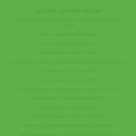
КАТАЛОГ ЗАПАСНИХ ЧАСТИН
Запчастини до агрегатів інжекторного внесення рідких добрив
VULKAN
Диски на імпортні дискові борони
Лапи на імпортні культиватори
Диски сошника на імпортні сівалки
Лемеші, долота, робочі органи та інші запчастини на імпортну техніку
Запчастини до сівалок серії СЗМ
Запчастини до сівалок серії СПМ
Аналоги запчастин сошника сівалки John Deere 7000‒7200
Запчастини до глибокорозрихлювачів ГРС
Запчастини до агрегатів серії АГК
Запчастини до сівалок СЗ-3,6/СТС-2/Great Plains
Запчастини до культиваторів КПС-4/ПРНВ-2,5/КПЕ-3,8/КРН
Запчастини на відвальні плуги ПНЧС/ПЛВ-3‒35/ПЛН-5‒35