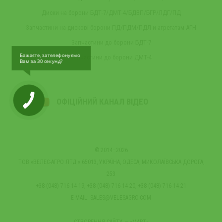
Диски на борони БДТ-7/ДМТ-4/БДВП/БГР/ЛДГ/ПД
Запчастини на дискові борони ПД/ПДМ/ПДЛ и агрегатам АГН
Запчастини до борони БДТ-7
Бажаєте, зателефонуємо
Запчастини до борони ДМТ-4
Вам за 30 секунд?
ОФІЦІЙНИЙ КАНАЛ ВІДЕО
© 2014–2026
ТОВ «ВЕЛЕС-АГРО ЛТД.» 65013, УКРАЇНА, ОДЕСА, МИКОЛАЇВСЬКА ДОРОГА,
253
+38 (048) 716-14-19, +38 (048) 716-14-20, +38 (048) 716-14-21
E-MAIL:
SALES@VELESAGRO.COM
СТВОРЕННЯ САЙТУ
— «МАРТ»