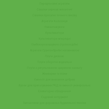
Передпосівні агрегати
Сівалки зернові механічні
Сівалки просапні точного висіву
Агрегати Колісниця
Навантажувачі
Культиватори
Культиватори міжрядні
Глибокорозпушувачі стрілоподібні
Агрегати ґрунтообробні напівнавісні
Плуги дискові
Плуги оборотні відвальні
Плуги з регульованою шириною захвату
Жниварки та візки
Ємності для внесення добрив
Вузли для приготування РКД та ємності універсальні
Елеваторне обладнання
Садовий інструмент
Запчастини для дорожньо-будівельної техніки