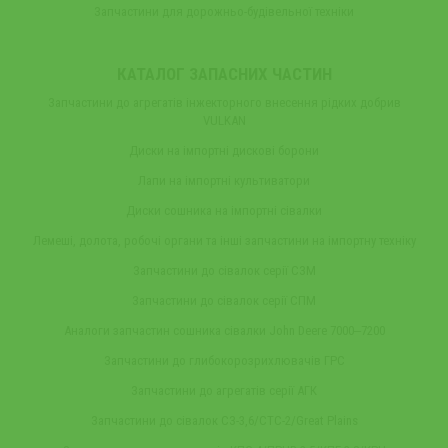
Запчастини для дорожньо-будівельної техніки
КАТАЛОГ ЗАПАСНИХ ЧАСТИН
Запчастини до агрегатів інжекторного внесення рідких добрив
VULKAN
Диски на імпортні дискові борони
Лапи на імпортні культиватори
Диски сошника на імпортні сівалки
Лемеші, долота, робочі органи та інші запчастини на імпортну техніку
Запчастини до сівалок серії СЗМ
Запчастини до сівалок серії СПМ
Аналоги запчастин сошника сівалки John Deere 7000‒7200
Запчастини до глибокорозрихлювачів ГРС
Запчастини до агрегатів серії АГК
Запчастини до сівалок СЗ-3,6/СТС-2/Great Plains