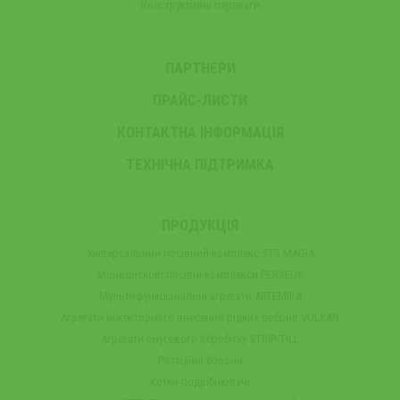
Конструктивні переваги
ПАРТНЕРИ
ПРАЙС-ЛИСТИ
КОНТАКТНА ІНФОРМАЦІЯ
ТЕХНІЧНА ПІДТРИМКА
ПРОДУКЦІЯ
Універсальний посівний комплекс STS MAGIA
Монодискові посівні комплекси PERSEUS
Мультифункціональні агрегати ARTEMIDA
Агрегати інжекторного внесення рідких добрив VULKAN
Агрегати смугового обробітку STRIP-TILL
Ротаційні борони
Котки-подрібнювачі