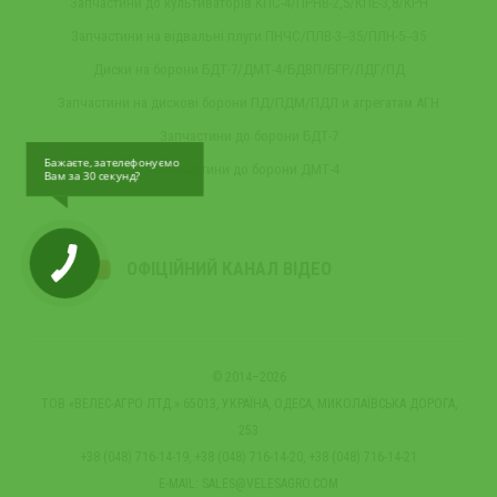
Запчастини до культиваторів КПС-4/ПРНВ-2,5/КПЕ-3,8/КРН
Запчастини на відвальні плуги ПНЧС/ПЛВ-3‒35/ПЛН-5‒35
Диски на борони БДТ-7/ДМТ-4/БДВП/БГР/ЛДГ/ПД
Запчастини на дискові борони ПД/ПДМ/ПДЛ и агрегатам АГН
Запчастини до борони БДТ-7
Бажаєте, зателефонуємо
Запчастини до борони ДМТ-4
Вам за 30 секунд?
ОФІЦІЙНИЙ КАНАЛ ВІДЕО
© 2014–2026
ТОВ «ВЕЛЕС-АГРО ЛТД.» 65013, УКРАЇНА, ОДЕСА, МИКОЛАЇВСЬКА ДОРОГА,
253
+38 (048) 716-14-19, +38 (048) 716-14-20, +38 (048) 716-14-21
E-MAIL:
SALES@VELESAGRO.COM