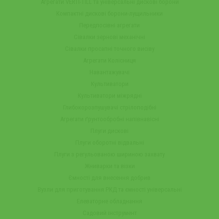
Агрегати VERTI-TILL та універсальні дискові борони
Компактні дискові борони-лущильники
Передпосівні агрегати
Сівалки зернові механічні
Сівалки просапні точного висіву
Агрегати Колісниця
Навантажувачі
Культиватори
Культиватори міжрядні
Глибокорозпушувачі стрілоподібні
Агрегати ґрунтообробні напівнавісні
Плуги дискові
Плуги оборотні відвальні
Плуги з регульованою шириною захвату
Жниварки та візки
Ємності для внесення добрив
Вузли для приготування РКД та ємності універсальні
Елеваторне обладнання
Садовий інструмент