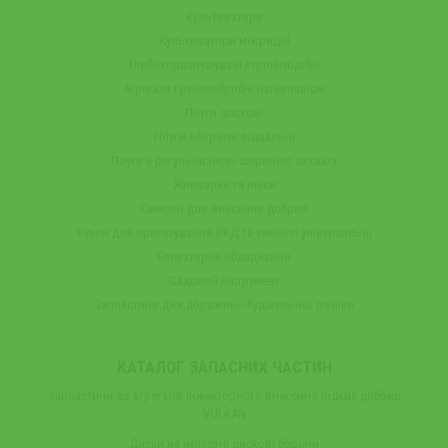
Культиватори
Культиватори міжрядні
Глибокорозпушувачі стрілоподібні
Агрегати ґрунтообробні напівнавісні
Плуги дискові
Плуги оборотні відвальні
Плуги з регульованою шириною захвату
Жниварки та візки
Ємності для внесення добрив
Вузли для приготування РКД та ємності універсальні
Елеваторне обладнання
Садовий інструмент
Запчастини для дорожньо-будівельної техніки
КАТАЛОГ ЗАПАСНИХ ЧАСТИН
Запчастини до агрегатів інжекторного внесення рідких добрив
VULKAN
Диски на імпортні дискові борони