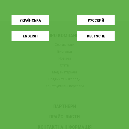
УКРАЇНСЬКA
РУССКИЙ
ПРО КОМПАНІЮ
ENGLISH
DEUTSCHE
Сертифікати
Виставки
Новини
Статті
Медіаматеріали
Подяки та нагороди
Конструктивні переваги
ПАРТНЕРИ
ПРАЙС-ЛИСТИ
КОНТАКТНА ІНФОРМАЦІЯ