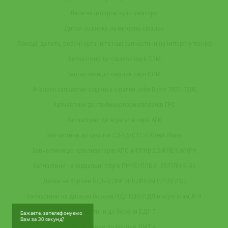
Лапи на імпортні культиватори
Диски сошника на імпортні сівалки
Лемеші, долота, робочі органи та інші запчастини на імпортну техніку
Запчастини до сівалок серії СЗМ
Запчастини до сівалок серії СПМ
Аналоги запчастин сошника сівалки John Deere 7000‒7200
Запчастини до глибокорозрихлювачів ГРС
Запчастини до агрегатів серії АГК
Запчастини до сівалок СЗ-3,6/СТС-2/Great Plains
Запчастини до культиваторів КПС-4/ПРНВ-2,5/КПЕ-3,8/КРН
Запчастини на відвальні плуги ПНЧС/ПЛВ-3‒35/ПЛН-5‒35
Диски на борони БДТ-7/ДМТ-4/БДВП/БГР/ЛДГ/ПД
Запчастини на дискові борони ПД/ПДМ/ПДЛ и агрегатам АГН
Запчастини до борони БДТ-7
Бажаєте, зателефонуємо
Вам за 30 секунд?
Запчастини до борони ДМТ-4