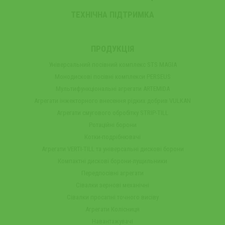
ТЕХНІЧНА ПІДТРИМКА
ПРОДУКЦІЯ
Універсальний посівний комплекс STS MAGIA
Монодискові посівні комплекси PERSEUS
Мультифункціональні агрегати ARTEMIDA
Агрегати інжекторного внесення рідких добрив VULKAN
Агрегати смугового обробітку STRIP-TILL
Ротаційні борони
Котки-подрібнювачі
Агрегати VERTI-TILL та універсальні дискові борони
Компактні дискові борони-лущильники
Передпосівні агрегати
Сівалки зернові механічні
Сівалки просапні точного висіву
Агрегати Колісниця
Навантажувачі