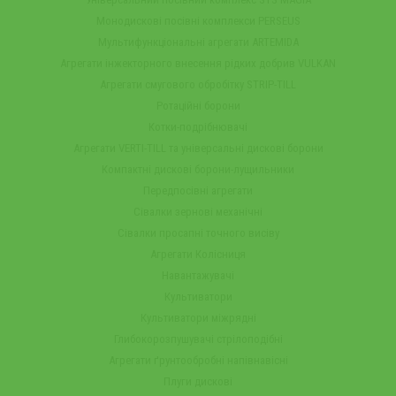
Монодискові посівні комплекси PERSEUS
Мультифункціональні агрегати ARTEMIDA
Агрегати інжекторного внесення рідких добрив VULKAN
Агрегати смугового обробітку STRIP-TILL
Ротаційні борони
Котки-подрібнювачі
Агрегати VERTI-TILL та універсальні дискові борони
Компактні дискові борони-лущильники
Передпосівні агрегати
Сівалки зернові механічні
Сівалки просапні точного висіву
Агрегати Колісниця
Навантажувачі
Культиватори
Культиватори міжрядні
Глибокорозпушувачі стрілоподібні
Агрегати ґрунтообробні напівнавісні
Плуги дискові