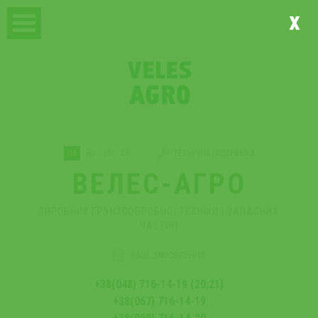
x
UA
RU
EN
DE
ТЕХНІЧНА ПІДТРИМКА
ВЕЛЕС-АГРО
ВИРОБНИК ҐРУНТООБРОБНОЇ ТЕХНІКИ І ЗАПАСНИХ
ЧАСТИН
ВАШЕ ЗАМОВЛЕННЯ
+38(048) 716-14-19 (20;21)
+38(067) 716-14-19