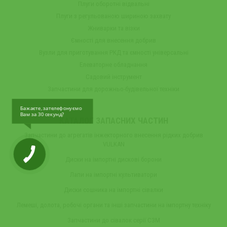
Плуги оборотні відвальні
Плуги з регульованою шириною захвату
Жниварки та візки
Ємності для внесення добрив
Вузли для приготування РКД та ємності універсальні
Елеваторне обладнання
Садовий інструмент
Запчастини для дорожньо-будівельної техніки
Бажаєте, зателефонуємо
Вам за 30 секунд?
КАТАЛОГ ЗАПАСНИХ ЧАСТИН
Запчастини до агрегатів інжекторного внесення рідких добрив
VULKAN
Диски на імпортні дискові борони
Лапи на імпортні культиватори
Диски сошника на імпортні сівалки
Лемеші, долота, робочі органи та інші запчастини на імпортну техніку
Запчастини до сівалок серії СЗМ