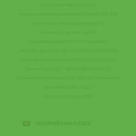
Запчастини до сівалок серії СПМ
Аналоги запчастин сошника сівалки John Deere 7000‒7200
Запчастини до глибокорозрихлювачів ГРС
Запчастини до агрегатів серії АГК
Запчастини до сівалок СЗ-3,6/СТС-2/Great Plains
Запчастини до культиваторів КПС-4/ПРНВ-2,5/КПЕ-3,8/КРН
Запчастини на відвальні плуги ПНЧС/ПЛВ-3‒35/ПЛН-5‒35
Диски на борони БДТ-7/ДМТ-4/БДВП/БГР/ЛДГ/ПД
Запчастини на дискові борони ПД/ПДМ/ПДЛ и агрегатам АГН
Запчастини до борони БДТ-7
Запчастини до борони ДМТ-4
ОФІЦІЙНИЙ КАНАЛ ВІДЕО