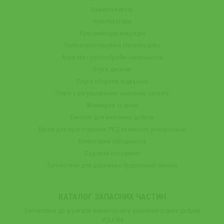
Навантажувачі
Культиватори
Культиватори міжрядні
Глибокорозпушувачі стрілоподібні
Агрегати ґрунтообробні напівнавісні
Плуги дискові
Плуги оборотні відвальні
Плуги з регульованою шириною захвату
Жниварки та візки
Ємності для внесення добрив
Вузли для приготування РКД та ємності універсальні
Елеваторне обладнання
Садовий інструмент
Запчастини для дорожньо-будівельної техніки
КАТАЛОГ ЗАПАСНИХ ЧАСТИН
Запчастини до агрегатів інжекторного внесення рідких добрив
VULKAN