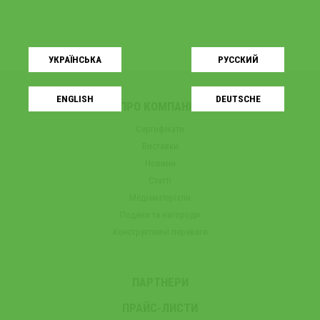
УКРАЇНСЬКA
РУССКИЙ
ENGLISH
DEUTSCHE
ПРО КОМПАНІЮ
Сертифікати
Виставки
Новини
Статті
Медіаматеріали
Подяки та нагороди
Конструктивні переваги
ПАРТНЕРИ
ПРАЙС-ЛИСТИ