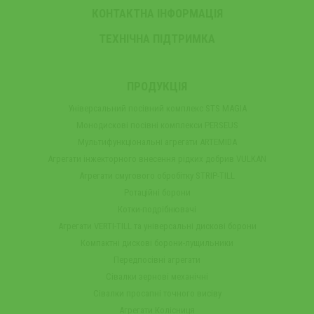
КОНТАКТНА ІНФОРМАЦІЯ
ТЕХНІЧНА ПІДТРИМКА
ПРОДУКЦІЯ
Універсальний посівний комплекс STS MAGIA
Монодискові посівні комплекси PERSEUS
Мультифункціональні агрегати ARTEMIDA
Агрегати інжекторного внесення рідких добрив VULKAN
Агрегати смугового обробітку STRIP-TILL
Ротаційні борони
Котки-подрібнювачі
Агрегати VERTI-TILL та універсальні дискові борони
Компактні дискові борони-лущильники
Передпосівні агрегати
Сівалки зернові механічні
Сівалки просапні точного висіву
Агрегати Колісниця