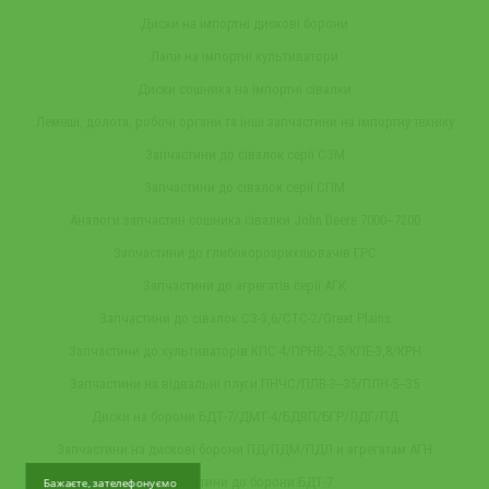
Диски на імпортні дискові борони
Лапи на імпортні культиватори
Диски сошника на імпортні сівалки
Лемеші, долота, робочі органи та інші запчастини на імпортну техніку
Запчастини до сівалок серії СЗМ
Запчастини до сівалок серії СПМ
Аналоги запчастин сошника сівалки John Deere 7000‒7200
Запчастини до глибокорозрихлювачів ГРС
Запчастини до агрегатів серії АГК
Запчастини до сівалок СЗ-3,6/СТС-2/Great Plains
Запчастини до культиваторів КПС-4/ПРНВ-2,5/КПЕ-3,8/КРН
Запчастини на відвальні плуги ПНЧС/ПЛВ-3‒35/ПЛН-5‒35
Диски на борони БДТ-7/ДМТ-4/БДВП/БГР/ЛДГ/ПД
Запчастини на дискові борони ПД/ПДМ/ПДЛ и агрегатам АГН
Запчастини до борони БДТ-7
Бажаєте, зателефонуємо