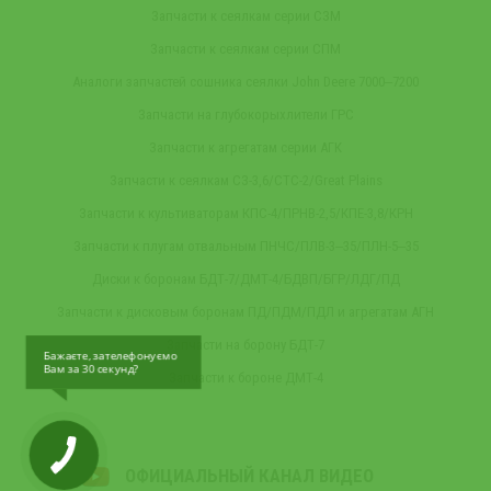
Запчасти к сеялкам серии СЗМ
Запчасти к сеялкам серии СПМ
Аналоги запчастей сошника сеялки John Deere 7000‒7200
Запчасти на глубокорыхлители ГРС
Запчасти к агрегатам серии АГК
Запчасти к сеялкам СЗ-3,6/СТС-2/Great Plains
Запчасти к культиваторам КПС-4/ПРНВ-2,5/КПЕ-3,8/КРН
Запчасти к плугам отвальным ПНЧС/ПЛВ-3‒35/ПЛН-5‒35
Диски к боронам БДТ-7/ДМТ-4/БДВП/БГР/ЛДГ/ПД
Запчасти к дисковым боронам ПД/ПДМ/ПДЛ и агрегатам АГН
Запчасти на борону БДТ-7
Бажаєте, зателефонуємо
Вам за 30 секунд?
Запчасти к бороне ДМТ-4
ОФИЦИАЛЬНЫЙ КАНАЛ ВИДЕО