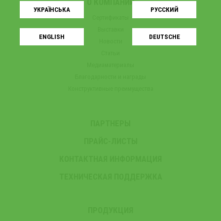
О КОМПАНИИ
УКРАЇНСЬКA
РУССКИЙ
Сертификаты
Выставки
ENGLISH
DEUTSCHE
Новости
Статьи
Медиаматериалы
Благодарности и награды
Конструктивные преимущества
ПАРТНЕРЫ
ПРАЙС-ЛИСТЫ
КОНТАКТНАЯ ИНФОРМАЦИЯ
ТЕХНИЧЕСКАЯ ПОДДЕРЖКА
ПРОДУКЦИЯ