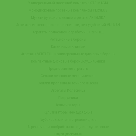
Универсальный посевной комплекс STS MAGIA
Монодисковые посевные комплексы PERSEUS
Мультифункциональные агрегаты ARTEMIDA
Агрегаты инжекторного внесения жидких удобрений VULKAN
Агрегаты полосовой обработки STRIP-TILL
Ротационные бороны
Катки-измельчители
Агрегаты VERTI-TILL и универсальные дисковые бороны
Компактные дисковые бороны-лущильники
Предпосевные агрегаты
Сеялки зерновые механические
Сеялки пропашные точного высева
Агрегаты Колесница
Погрузчики
Культиваторы
Культиваторы междурядные
Глубокорыхлители стреловидные
Агрегаты почвообрабатывающие полунавесные
Плуги дисковые