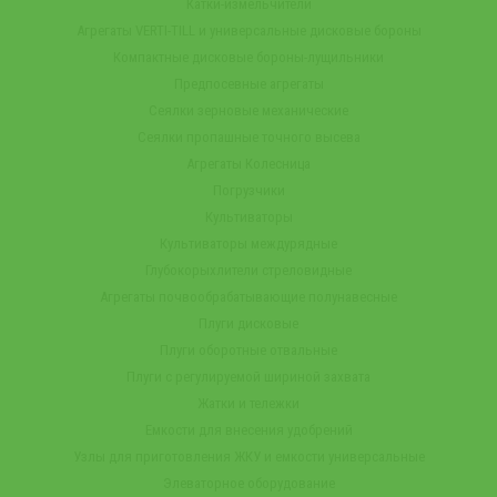
Катки-измельчители
Агрегаты VERTI-TILL и универсальные дисковые бороны
Компактные дисковые бороны-лущильники
Предпосевные агрегаты
Сеялки зерновые механические
Сеялки пропашные точного высева
Агрегаты Колесница
Погрузчики
Культиваторы
Культиваторы междурядные
Глубокорыхлители стреловидные
Агрегаты почвообрабатывающие полунавесные
Плуги дисковые
Плуги оборотные отвальные
Плуги с регулируемой шириной захвата
Жатки и тележки
Емкости для внесения удобрений
Узлы для приготовления ЖКУ и емкости универсальные
Элеваторное оборудование