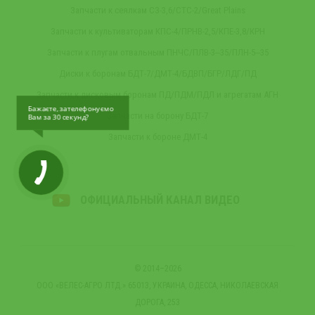
Запчасти к сеялкам СЗ-3,6/СТС-2/Great Plains
Запчасти к культиваторам КПС-4/ПРНВ-2,5/КПЕ-3,8/КРН
Запчасти к плугам отвальным ПНЧС/ПЛВ-3‒35/ПЛН-5‒35
Диски к боронам БДТ-7/ДМТ-4/БДВП/БГР/ЛДГ/ПД
Запчасти к дисковым боронам ПД/ПДМ/ПДЛ и агрегатам АГН
Бажаєте, зателефонуємо
Запчасти на борону БДТ-7
Вам за 30 секунд?
Запчасти к бороне ДМТ-4
ОФИЦИАЛЬНЫЙ КАНАЛ ВИДЕО
© 2014–2026
ООО «ВЕЛЕС-АГРО ЛТД.» 65013, УКРАИНА, ОДЕССА, НИКОЛАЕВСКАЯ
ДОРОГА, 253