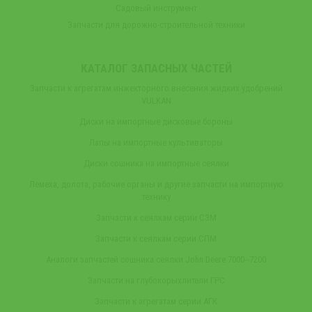
Садовый инструмент
Запчасти для дорожно-строительной техники
КАТАЛОГ ЗАПАСНЫХ ЧАСТЕЙ
Запчасти к агрегатам инжекторного внесения жидких удобрений
VULKAN
Диски на импортные дисковые бороны
Лапы на импортные культиваторы
Диски сошника на импортные сеялки
Лемеха, долота, рабочие органы и другие запчасти на импортную
технику
Запчасти к сеялкам серии СЗМ
Запчасти к сеялкам серии СПМ
Аналоги запчастей сошника сеялки John Deere 7000‒7200
Запчасти на глубокорыхлители ГРС
Запчасти к агрегатам серии АГК