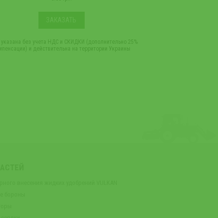
ЗАКАЗАТЬ
 указана без учета НДС и СКИДКИ (дополнительно 25%
*Цена указана без учет
мпенсации) и действительна на территории Украины
компенсации) и дейст
ЧАСТЕЙ
орного внесения жидких удобрений VULKAN
ые бороны
торы
 сеялки