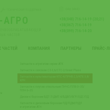
ВАШ ЗАКАЗ
ТЕХНИЧЕСКАЯ ПОДДЕРЖКА
-АГРО
+38(048) 716-14-19 (20;21)
+38(067) 716-14-19
ПОЧВООБРАБАТЫВАЮЩЕЙ
+38(099) 716-14-20
НЫХ ЧАСТЕЙ
Х ЧАСТЕЙ
КОМПАНИЯ
ПАРТНЕРЫ
ПРАЙС-
Запчасти к агрегатам серии АГК
Запчасти к сеялкам СЗ-3,6/СТС-2/Great Plains
Запчасти к культиваторам КПС-4/ПРНВ-2,5/КПЕ-3,8/
КРН
Запчасти к плугам отвальным ПНЧС/ПЛВ-3‒35/
ПЛН-5‒35
ти
Диски к боронам БДТ-7/ДМТ-4/БДВП/БГР/ЛДГ/ПД
Запчасти к дисковым боронам ПД/ПДМ/ПДЛ
и агрегатам АГН