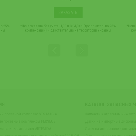
ЗАКАЗАТЬ
но 25%
*Цена указана без учета НДС и СКИДКИ (дополнительно 25%
*Цена
ины
компенсации) и действительна на территории Украины
ко
ИЯ
КАТАЛОГ ЗАПАСНЫХ 
ый посевной комплекс STS MAGIA
Запчасти к агрегатам инжект
е посевные комплексы PERSEUS
Диски на импортные дисков
иональные агрегаты ARTEMIDA
Лапы на импортные культива
екторного внесения жидких удобрений VULKAN
Диски сошника на импортные