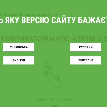
0мм(кованая) из борсодержащей стали.
ТЬ ЯКУ ВЕРСІЮ САЙТУ БАЖА
КУЛЬТИВАТОРАМ КПС-4/ПРНВ-2,5
УКРАЇНСЬКA
РУССКИЙ
ENGLISH
DEUTSCHE
СЕКЦИЯ КРН БОКОВАЯ
0.00 грн.