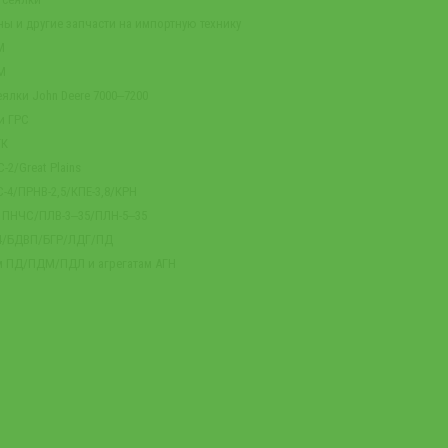
ны и другие запчасти на импортную технику
М
М
ялки John Deere 7000‒7200
и ГРС
ГК
-2/Great Plains
-4/ПРНВ-2,5/КПЕ-3,8/КРН
м ПНЧС/ПЛВ-3‒35/ПЛН-5‒35
-4/БДВП/БГР/ЛДГ/ПД
м ПД/ПДМ/ПДЛ и агрегатам АГН