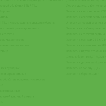
осовой обработки STRIP-TILL
Лемеха, долота, рабочие орга
 бороны
Запчасти к сеялкам серии СЗ
чители
Запчасти к сеялкам серии СП
TI-TILL и универсальные дисковые бороны
Аналоги запчастей сошника се
дисковые бороны-лущильники
Запчасти на глубокорыхлител
е агрегаты
Запчасти к агрегатам серии А
овые механические
Запчасти к сеялкам СЗ-3,6/СТС
ашные точного высева
Запчасти к культиваторам КПС
есница
Запчасти к плугам отвальны
Диски к боронам БДТ-7/ДМТ
ы
Запчасти к дисковым борона
ы междурядные
Запчасти на борону БДТ-7
тели стреловидные
Запчасти к бороне ДМТ-4
чвообрабатывающие полунавесные
вые
ные отвальные
лируемой шириной захвата
жки