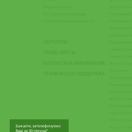
Медиаматериалы
Агрегаты пол
Благодарности и награды
Ротационные
Конструктивные преимущества
Катки-измель
Агрегаты VER
Компактные 
ПАРТНЕРЫ
Предпосевны
Сеялки зерн
ПРАЙС-ЛИСТЫ
Сеялки проп
КОНТАКТНАЯ ИНФОРМАЦИЯ
Агрегаты Кол
Погрузчики
ТЕХНИЧЕСКАЯ ПОДДЕРЖКА
Культиватор
Культиватор
Глубокорыхли
Агрегаты по
Плуги диско
Плуги оборот
Плуги с регу
Бажаєте, зателефонуємо
Жатки и теле
Вам за 30 секунд?