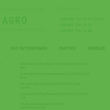
BESTELLEN
TECHNISCHE UNTERSTÜTZUNG
-AGRO
+38(048) 716-14-19 (20;21)
+38(067) 716-14-19
GSGERÄTE UND ERSATZTEILE
+38(099) 716-14-20
DAS UNTERNEHMEN
PARTNER
HÄNDLER
te
Ersatzteile sattelten doppel scheibeneggen der Serie
AGK
Ersatzteile Prezisions-Samaschinen SZ-3,6/STS-2/Great
Plains
Die Ersatzteile zu Grubber KPS-4/PRNV-2,5/KPE-
3,8/KRN
Ersatzteile für Pflüge Dumping PNCHS/PLV-3‒35/PLN-
5‒35
Scheibe Scheibeneggen BDT-7/DMT-
4/DVP/BGR/LDH/PD