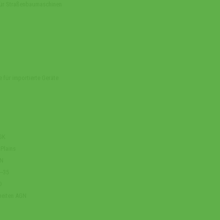
 für Straßenbaumaschinen
e für importierte Geräte
AGK
 Plains
RN
5‒35
D
heiten AGN