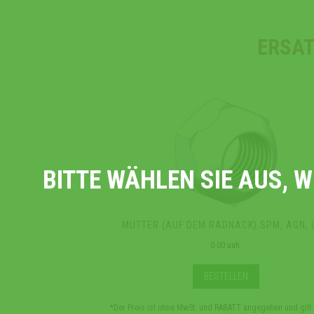
ERSAT
BITTE WÄHLEN SIE AUS, 
MUTTER (AUF DEM RADNACK) SPM, AGN, 
0.00 uah.
BESTELLEN
*Der Preis ist ohne MwSt. und RABATT angegeben und gilt