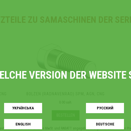
ZTEILE ZU SAMASCHINEN DER SER
WELCHE VERSION DER WEBSIT
CNG
BOLZEN (RADNAVENRAD) SPM, AGN, CNG
0.00 uah.
УКРАЇНСЬКA
РУССКИЙ
BESTELLEN
ENGLISH
DEUTSCHE
 auf dem
*Der Preis ist ohne MwSt. und RABATT angegeben und gilt auf dem
*Der Pr