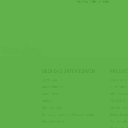
Territorium der Ukraine
ÜBER DAS UNTERNEHMEN
PRODUK
Zertifikate
Universell
Ausstellungen
Einscheibe
Nachrichten
ARTEMIDA Mu
Artikel
VULKAN Flüs
Media-Inhalte
Streifenver
Danksagungen und Auszeichnungen
Rotorstriege
Design-Vorteile
Schredderfü