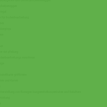
Anbaugeräte und Universalscheibeneggen
cheibeneggen
regat
n für bodenbearbeitung
nen
lisnytsya
amm
ber
er mit pfeilung
odenbearbeitungs maschinen
üge
nstellbarer griffbreite
nen und Karren
s
 Herstellung von flüssigen Düngemittelkonzentraten und Behältern
rüstung
e