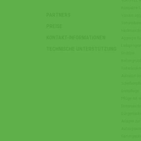
VERTI-TILL 
Kompakte S
PARTNERS
Vorsaat agg
Sämaschine
PREISE
Hackmaschi
KONTAKT-INFORMATIONEN
Aggregat Ko
Ladeprogr
TECHNISCHE UNTERSTÜTZUNG
Grubber
Reihengrub
Tiefenlocker
Aufsattel-b
Scheibenpfl
Drehpflüge
Pflüge mit ei
Erntemaschi
Düngertank
Anlagen zur
Aufzugsaus
Gartengerät