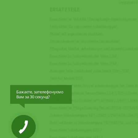
Ersatzteile
ERSATZTEILE
Ersatzteile für VULKAN Flüssigdünger-Injektionsgeräte
Festplatten für importierte Scheibeneggen
Pfoten auf importierten Grubbern
Öffnerscheiben für importierte Sämaschinen
Pflugschar, Meißel, Arbeitskörper und andere Ersatzteil
Ersatzteile zu Samaschinen der Serie SZM
Ersatzteile zu Samaschinen der Serie SPM
Analogen Teile Sechbohrer John Deere 7000‒7200
Teile fur Meißel GRS
Ersatzteile sattelten doppel scheibeneggen der Serie 
Бажаєте, зателефонуємо
Ersatzteile Prezisions-Samaschinen SZ-3,6/STS-2/Great
Вам за 30 секунд?
Die Ersatzteile zu Grubber KPS-4/PRNV-2,5/KPE-3,8/K
Ersatzteile für Pflüge Dumping PNCHS/PLV-3‒35/PLN-
Scheibe Scheibeneggen BDT-7/DMT-4/DVP/BGR/LDH/P
Die Ersatzteile zu Scheibeneggen PD/PDM/PDL und Ein
Ersatzteile Scheibeneggen BDT-7
Ersatzteile Scheibeneggen DMT-4