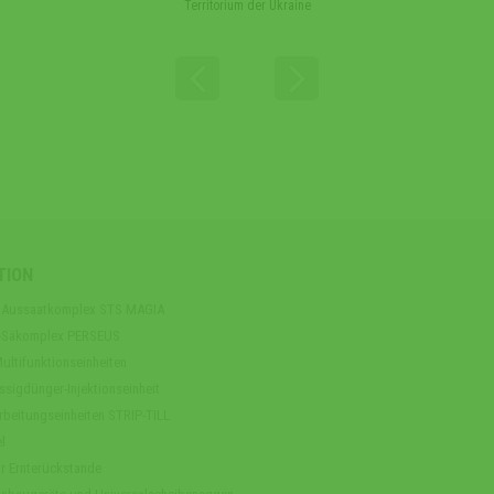
Territorium der Ukraine
TION
er Aussaatkomplex STS MAGIA
n-Säkomplex PERSEUS
ltifunktionseinheiten
sigdünger-Injektionseinheit
arbeitungseinheiten STRIP-TILL
l
r Ernterückstande