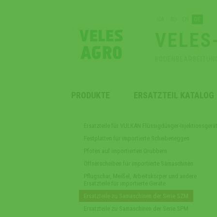
UA
RU
EN
DE
VELES
BODENBEARBEITUN
PRODUKTE
ERSATZTEIL KATALOG
Ersatzteile für VULKAN Flüssigdünger-Injektionsgerä
Festplatten für importierte Scheibeneggen
Pfoten auf importierten Grubbern
Öffnerscheiben für importierte Sämaschinen
Pflugschar, Meißel, Arbeitskörper und andere
Ersatzteile für importierte Geräte
Ersatzteile zu Samaschinen der Serie SZM
Ersatzteile zu Samaschinen der Serie SPM