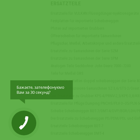
ERSATZTEILE
Ersatzteile für VULKAN Flüssigdünger-Injektionsgeräte
Festplatten für importierte Scheibeneggen
Pfoten auf importierten Grubbern
Öffnerscheiben für importierte Sämaschinen
Pflugschar, Meißel, Arbeitskörper und andere Ersatzteil
Ersatzteile zu Samaschinen der Serie SZM
Ersatzteile zu Samaschinen der Serie SPM
Analogen Teile Sechbohrer John Deere 7000‒7200
Teile fur Meißel GRS
Ersatzteile sattelten doppel scheibeneggen der Serie 
Бажаєте, зателефонуємо
Ersatzteile Prezisions-Samaschinen SZ-3,6/STS-2/Great
Вам за 30 секунд?
Die Ersatzteile zu Grubber KPS-4/PRNV-2,5/KPE-3,8/K
Ersatzteile für Pflüge Dumping PNCHS/PLV-3‒35/PLN-
Scheibe Scheibeneggen BDT-7/DMT-4/DVP/BGR/LDH/P
Die Ersatzteile zu Scheibeneggen PD/PDM/PDL und Ein
Ersatzteile Scheibeneggen BDT-7
Ersatzteile Scheibeneggen DMT-4