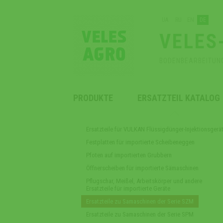
UA
RU
EN
DE
VELES
BODENBEARBEITUN
PRODUKTE
ERSATZTEIL KATALOG
Ersatzteile für VULKAN Flüssigdünger-Injektionsgerä
Festplatten für importierte Scheibeneggen
Pfoten auf importierten Grubbern
Öffnerscheiben für importierte Sämaschinen
Pflugschar, Meißel, Arbeitskörper und andere
Ersatzteile für importierte Geräte
Ersatzteile zu Samaschinen der Serie SZM
Ersatzteile zu Samaschinen der Serie SPM