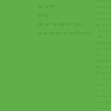
Kompakte S
PARTNERS
Vorsaat agg
Sämaschine
PREISE
Hackmaschi
KONTAKT-INFORMATIONEN
Aggregat Ko
Ladeprogr
TECHNISCHE UNTERSTÜTZUNG
Grubber
Reihengrub
Tiefenlocker
Aufsattel-b
Scheibenpfl
Drehpflüge
Pflüge mit ei
Erntemaschi
Düngertank
Anlagen zur
Aufzugsaus
Gartengerät
Ersatzteile