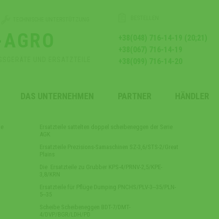
BESTELLEN
TECHNISCHE UNTERSTÜTZUNG
-AGRO
+38(048) 716-14-19 (20;21)
+38(067) 716-14-19
GSGERÄTE UND ERSATZTEILE
+38(099) 716-14-20
DAS UNTERNEHMEN
PARTNER
HÄNDLER
te
Ersatzteile sattelten doppel scheibeneggen der Serie
AGK
Ersatzteile Prezisions-Samaschinen SZ-3,6/STS-2/Great
Plains
Die Ersatzteile zu Grubber KPS-4/PRNV-2,5/KPE-
3,8/KRN
Ersatzteile für Pflüge Dumping PNCHS/PLV-3‒35/PLN-
5‒35
Scheibe Scheibeneggen BDT-7/DMT-
4/DVP/BGR/LDH/PD