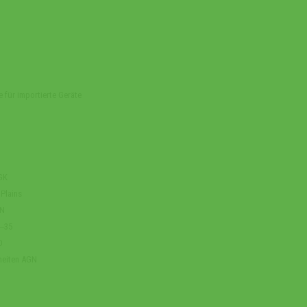
e für importierte Geräte
AGK
 Plains
RN
5‒35
D
heiten AGN