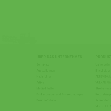
ÜBER DAS UNTERNEHMEN
PRODUK
Zertifikate
Universell
Ausstellungen
Einscheibe
Nachrichten
ARTEMIDA Mu
Artikel
VULKAN Flüs
Media-Inhalte
Streifenver
Danksagungen und Auszeichnungen
Rotorstriege
Design-Vorteile
Schredderfü
VERTI-TILL 