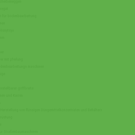
cheibeneggen
regat
n für bodenbearbeitung
nen
lisnytsya
amm
ber
er mit pfeilung
odenbearbeitungs maschinen
üge
nstellbarer griffbreite
nen und Karren
s
 Herstellung von flüssigen Düngemittelkonzentraten und Behältern
rüstung
e
 für Straßenbaumaschinen