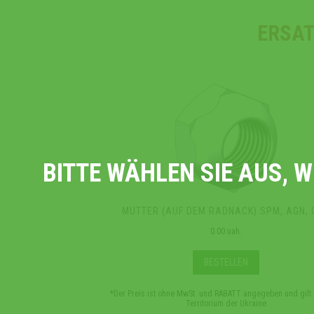
ERSAT
BITTE WÄHLEN SIE AUS, 
MUTTER (AUF DEM RADNACK) SPM, AGN, 
0.00 uah.
BESTELLEN
*Der Preis ist ohne MwSt. und RABATT angegeben und gilt
Territorium der Ukraine