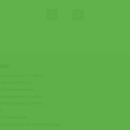
TION
er Aussaatkomplex STS MAGIA
n-Säkomplex PERSEUS
ltifunktionseinheiten
sigdünger-Injektionseinheit
arbeitungseinheiten STRIP-TILL
l
r Ernterückstande
Anbaugeräte und Universalscheibeneggen