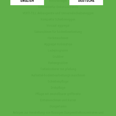
ENGLISH
DEUTSCHE
Rotorstriegel
Schredderfür Ernterückstande
VERTI-TILL Anbaugeräte und Universalscheibeneggen
Kompakte Scheibeneggen
Vorsaat aggregat
Sämaschinen für bodenbearbeitung
Hackmaschinen
Aggregat Kolisnytsya
Ladeprogramm
Grubber
Reihengrubber
Tiefenlockerer mit pfeilung
Aufsattel-bodenbearbeitungs maschinen
Scheibenpflüge
Drehpflüge
Pflüge mit einstellbarer griffbreite
Erntemaschinen und Karren
Düngertanks
Anlagen zur Herstellung von flüssigen Düngemittelkonzentraten und