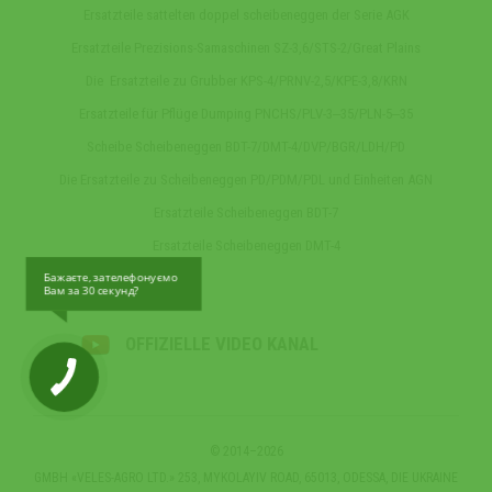
Ersatzteile sattelten doppel scheibeneggen der Serie AGK
Ersatzteile Prezisions-Samaschinen SZ-3,6/STS-2/Great Plains
Die Ersatzteile zu Grubber KPS-4/PRNV-2,5/KPE-3,8/KRN
Ersatzteile für Pflüge Dumping PNCHS/PLV-3‒35/PLN-5‒35
Scheibe Scheibeneggen BDT-7/DMT-4/DVP/BGR/LDH/PD
Die Ersatzteile zu Scheibeneggen PD/PDM/PDL und Einheiten AGN
Ersatzteile Scheibeneggen BDT-7
Ersatzteile Scheibeneggen DMT-4
Бажаєте, зателефонуємо
Вам за 30 секунд?
OFFIZIELLE VIDEO KANAL
© 2014–2026
GMBH «VELES-AGRO LTD.» 253, MYKOLAYIV ROAD, 65013, ODESSA, DIE UKRAINE