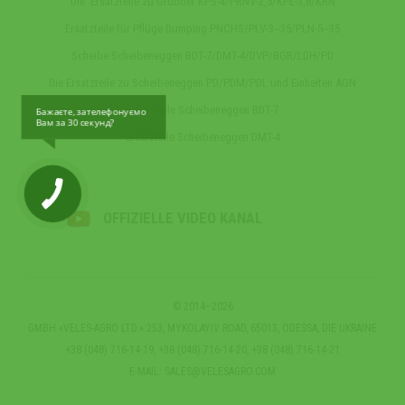
Die Ersatzteile zu Grubber KPS-4/PRNV-2,5/KPE-3,8/KRN
Ersatzteile für Pflüge Dumping PNCHS/PLV-3‒35/PLN-5‒35
Scheibe Scheibeneggen BDT-7/DMT-4/DVP/BGR/LDH/PD
Die Ersatzteile zu Scheibeneggen PD/PDM/PDL und Einheiten AGN
Ersatzteile Scheibeneggen BDT-7
Бажаєте, зателефонуємо
Вам за 30 секунд?
Ersatzteile Scheibeneggen DMT-4
OFFIZIELLE VIDEO KANAL
© 2014–2026
GMBH «VELES-AGRO LTD.» 253, MYKOLAYIV ROAD, 65013, ODESSA, DIE UKRAINE
+38 (048) 716-14-19, +38 (048) 716-14-20, +38 (048) 716-14-21
E-MAIL:
SALES@VELESAGRO.COM