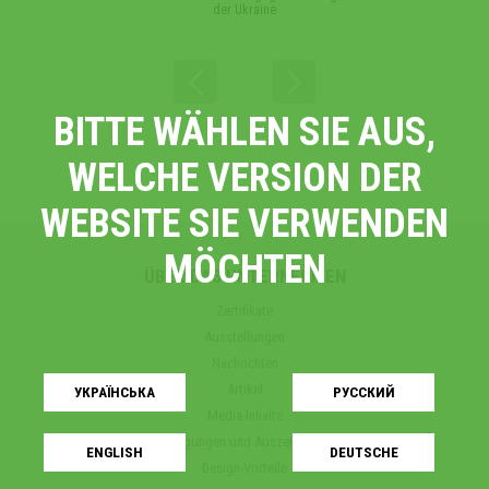
der Ukraine
BITTE WÄHLEN SIE AUS,
WELCHE VERSION DER
WEBSITE SIE VERWENDEN
MÖCHTEN
ÜBER DAS UNTERNEHMEN
Zertifikate
Ausstellungen
Nachrichten
Artikel
УКРАЇНСЬКA
РУССКИЙ
Media-Inhalte
Danksagungen und Auszeichnungen
ENGLISH
DEUTSCHE
Design-Vorteile