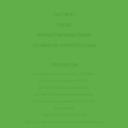
PARTNERS
PREISE
KONTAKT-INFORMATIONEN
TECHNISCHE UNTERSTÜTZUNG
PRODUKTION
Universeller Aussaatkomplex STS MAGIA
Einscheiben-Säkomplex PERSEUS
ARTEMIDA Multifunktionseinheiten
VULKAN Flüssigdünger-Injektionseinheit
Streifenverarbeitungseinheiten STRIP-TILL
Rotorstriegel
Schredderfür Ernterückstande
VERTI-TILL Anbaugeräte und Universalscheibeneggen