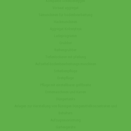
Kompakte Scheibeneggen
Vorsaat aggregat
Sämaschinen für bodenbearbeitung
Hackmaschinen
Aggregat Kolisnytsya
Ladeprogramm
Grubber
Reihengrubber
Tiefenlockerer mit pfeilung
Aufsattel-bodenbearbeitungs maschinen
Scheibenpflüge
Drehpflüge
Pflüge mit einstellbarer griffbreite
Erntemaschinen und Karren
Düngertanks
Anlagen zur Herstellung von flüssigen Düngemittelkonzentraten und
Behältern
Aufzugsausrüstung
Gartengeräte