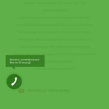
Analogen Teile Sechbohrer John Deere 7000‒7200
Teile fur Meißel GRS
Ersatzteile sattelten doppel scheibeneggen der Serie AGK
Ersatzteile Prezisions-Samaschinen SZ-3,6/STS-2/Great Plains
Die Ersatzteile zu Grubber KPS-4/PRNV-2,5/KPE-3,8/KRN
Ersatzteile für Pflüge Dumping PNCHS/PLV-3‒35/PLN-5‒35
Scheibe Scheibeneggen BDT-7/DMT-4/DVP/BGR/LDH/PD
Die Ersatzteile zu Scheibeneggen PD/PDM/PDL und Einheiten AGN
Бажаєте, зателефонуємо
Ersatzteile Scheibeneggen BDT-7
Вам за 30 секунд?
Ersatzteile Scheibeneggen DMT-4
OFFIZIELLE VIDEO KANAL