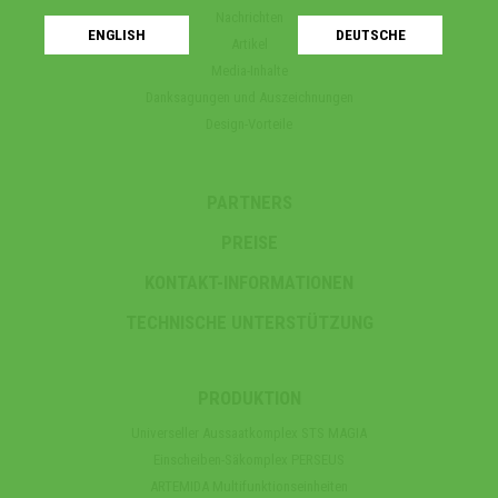
Nachrichten
ENGLISH
DEUTSCHE
Artikel
Media-Inhalte
Danksagungen und Auszeichnungen
Design-Vorteile
PARTNERS
PREISE
KONTAKT-INFORMATIONEN
TECHNISCHE UNTERSTÜTZUNG
PRODUKTION
Universeller Aussaatkomplex STS MAGIA
Einscheiben-Säkomplex PERSEUS
ARTEMIDA Multifunktionseinheiten