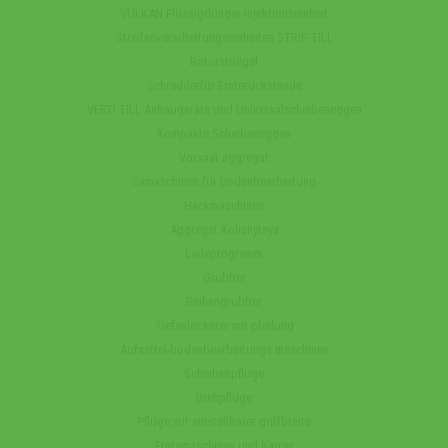
VULKAN Flüssigdünger-Injektionseinheit
Streifenverarbeitungseinheiten STRIP-TILL
Rotorstriegel
Schredderfür Ernterückstande
VERTI-TILL Anbaugeräte und Universalscheibeneggen
Kompakte Scheibeneggen
Vorsaat aggregat
Sämaschinen für bodenbearbeitung
Hackmaschinen
Aggregat Kolisnytsya
Ladeprogramm
Grubber
Reihengrubber
Tiefenlockerer mit pfeilung
Aufsattel-bodenbearbeitungs maschinen
Scheibenpflüge
Drehpflüge
Pflüge mit einstellbarer griffbreite
Erntemaschinen und Karren