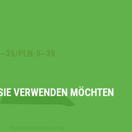
3‒35/PLN-5‒35
E SIE VERWENDEN MÖCHTEN
PFLUGSCHAR PNCHS 01.702
PFL