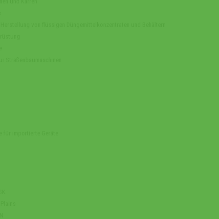
nen und Karren
s
 Herstellung von flüssigen Düngemittelkonzentraten und Behältern
rüstung
e
 für Straßenbaumaschinen
e für importierte Geräte
AGK
 Plains
RN