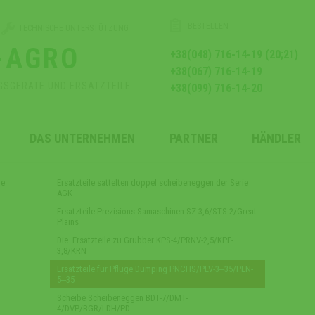
BESTELLEN
TECHNISCHE UNTERSTÜTZUNG
-AGRO
+38(048) 716-14-19 (20;21)
+38(067) 716-14-19
GSGERÄTE UND ERSATZTEILE
+38(099) 716-14-20
DAS UNTERNEHMEN
PARTNER
HÄNDLER
te
Ersatzteile sattelten doppel scheibeneggen der Serie
AGK
Ersatzteile Prezisions-Samaschinen SZ-3,6/STS-2/Great
Plains
Die Ersatzteile zu Grubber KPS-4/PRNV-2,5/KPE-
3,8/KRN
Ersatzteile für Pflüge Dumping PNCHS/PLV-3‒35/PLN-
5‒35
Scheibe Scheibeneggen BDT-7/DMT-
4/DVP/BGR/LDH/PD