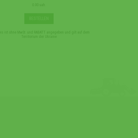
0.00 uah.
BESTELLEN
eis ist ohne MwSt. und RABATT angegeben und gilt auf dem
*Der Preis ist ohne MwSt. 
Territorium der Ukraine
Terri