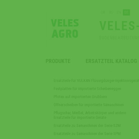
UA
RU
EN
DE
VELES
BODENBEARBEITUN
PRODUKTE
ERSATZTEIL KATALOG
Ersatzteile für VULKAN Flüssigdünger-Injektionsgerä
Festplatten für importierte Scheibeneggen
Pfoten auf importierten Grubbern
Öffnerscheiben für importierte Sämaschinen
Pflugschar, Meißel, Arbeitskörper und andere
Ersatzteile für importierte Geräte
Ersatzteile zu Samaschinen der Serie SZM
Ersatzteile zu Samaschinen der Serie SPM