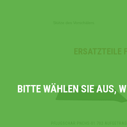
Stütze des Vorschälers.
ERSATZTEILE 
BITTE WÄHLEN SIE AUS, 
PFLUGSCHAR PNCHS-01.702 AUFGETRA