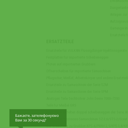
Erntemaschi
Düngertank
Anlagen zur
Aufzugsaus
Gartengerät
Ersatzteile
ERSATZTEILE
Ersatzteile für VULKAN Flüssigdünger-Injektionsgeräte
Festplatten für importierte Scheibeneggen
Pfoten auf importierten Grubbern
Öffnerscheiben für importierte Sämaschinen
Pflugschar, Meißel, Arbeitskörper und andere Ersatzteil
Ersatzteile zu Samaschinen der Serie SZM
Ersatzteile zu Samaschinen der Serie SPM
Analogen Teile Sechbohrer John Deere 7000‒7200
Teile fur Meißel GRS
Ersatzteile sattelten doppel scheibeneggen der Serie 
Бажаєте, зателефонуємо
Ersatzteile Prezisions-Samaschinen SZ-3,6/STS-2/Great
Вам за 30 секунд?
Die Ersatzteile zu Grubber KPS-4/PRNV-2,5/KPE-3,8/K