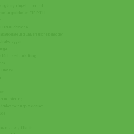
sigdünger-Injektionseinheit
arbeitungseinheiten STRIP-TILL
l
r Ernterückstande
Anbaugeräte und Universalscheibeneggen
cheibeneggen
regat
n für bodenbearbeitung
nen
lisnytsya
amm
ber
er mit pfeilung
odenbearbeitungs maschinen
üge
nstellbarer griffbreite