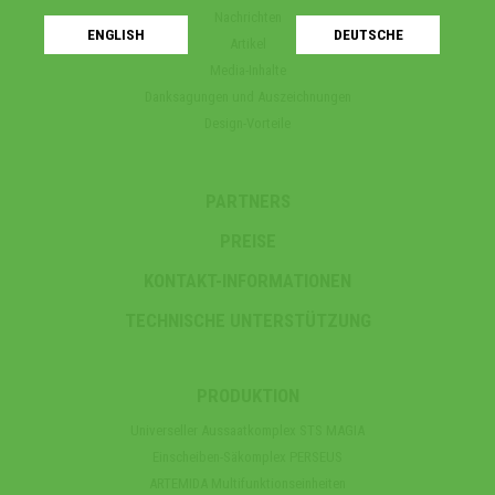
Nachrichten
ENGLISH
DEUTSCHE
Artikel
Media-Inhalte
Danksagungen und Auszeichnungen
Design-Vorteile
PARTNERS
PREISE
KONTAKT-INFORMATIONEN
TECHNISCHE UNTERSTÜTZUNG
PRODUKTION
Universeller Aussaatkomplex STS MAGIA
Einscheiben-Säkomplex PERSEUS
ARTEMIDA Multifunktionseinheiten