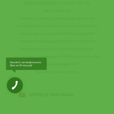
Analogen Teile Sechbohrer John Deere 7000‒7200
Teile fur Meißel GRS
Ersatzteile sattelten doppel scheibeneggen der Serie AGK
Ersatzteile Prezisions-Samaschinen SZ-3,6/STS-2/Great Plains
Die Ersatzteile zu Grubber KPS-4/PRNV-2,5/KPE-3,8/KRN
Ersatzteile für Pflüge Dumping PNCHS/PLV-3‒35/PLN-5‒35
Scheibe Scheibeneggen BDT-7/DMT-4/DVP/BGR/LDH/PD
Die Ersatzteile zu Scheibeneggen PD/PDM/PDL und Einheiten AGN
Бажаєте, зателефонуємо
Ersatzteile Scheibeneggen BDT-7
Вам за 30 секунд?
Ersatzteile Scheibeneggen DMT-4
OFFIZIELLE VIDEO KANAL