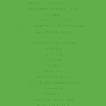
VULKAN Flüssigdünger-Injektionseinheit
Streifenverarbeitungseinheiten STRIP-TILL
Rotorstriegel
Schredderfür Ernterückstande
VERTI-TILL Anbaugeräte und Universalscheibeneggen
Kompakte Scheibeneggen
Vorsaat aggregat
Sämaschinen für bodenbearbeitung
Hackmaschinen
Aggregat Kolisnytsya
Ladeprogramm
Grubber
Reihengrubber
Tiefenlockerer mit pfeilung
Aufsattel-bodenbearbeitungs maschinen
Scheibenpflüge
Drehpflüge
Pflüge mit einstellbarer griffbreite
Erntemaschinen und Karren