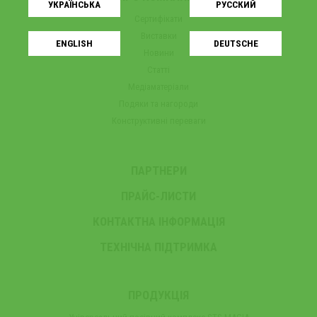
УКРАЇНСЬКA
РУССКИЙ
Сертифікати
Виставки
ENGLISH
DEUTSCHE
Новини
Статті
Медіаматеріали
Подяки та нагороди
Конструктивні переваги
ПАРТНЕРИ
ПРАЙС-ЛИСТИ
КОНТАКТНА ІНФОРМАЦІЯ
ТЕХНІЧНА ПІДТРИМКА
ПРОДУКЦІЯ