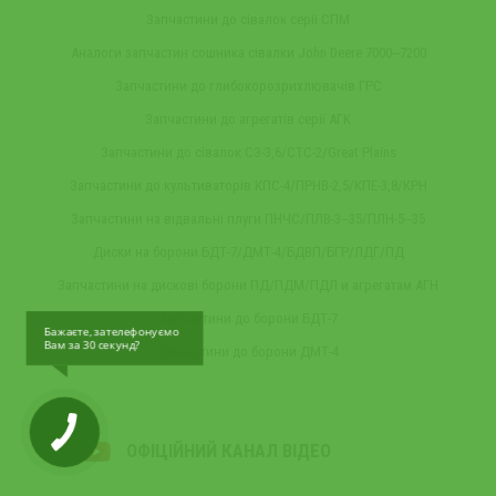
Запчастини до сівалок серії СПМ
Аналоги запчастин сошника сівалки John Deere 7000‒7200
Запчастини до глибокорозрихлювачів ГРС
Запчастини до агрегатів серії АГК
Запчастини до сівалок СЗ-3,6/СТС-2/Great Plains
Запчастини до культиваторів КПС-4/ПРНВ-2,5/КПЕ-3,8/КРН
Запчастини на відвальні плуги ПНЧС/ПЛВ-3‒35/ПЛН-5‒35
Диски на борони БДТ-7/ДМТ-4/БДВП/БГР/ЛДГ/ПД
Запчастини на дискові борони ПД/ПДМ/ПДЛ и агрегатам АГН
Запчастини до борони БДТ-7
Бажаєте, зателефонуємо
Вам за 30 секунд?
Запчастини до борони ДМТ-4
ОФІЦІЙНИЙ КАНАЛ ВІДЕО