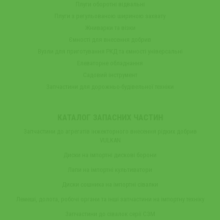
Плуги оборотні відвальні
Плуги з регульованою шириною захвату
Жниварки та візки
Ємності для внесення добрив
Вузли для приготування РКД та ємності універсальні
Елеваторне обладнання
Садовий інструмент
Запчастини для дорожньо-будівельної техніки
КАТАЛОГ ЗАПАСНИХ ЧАСТИН
Запчастини до агрегатів інжекторного внесення рідких добрив
VULKAN
Диски на імпортні дискові борони
Лапи на імпортні культиватори
Диски сошника на імпортні сівалки
Лемеші, долота, робочі органи та інші запчастини на імпортну техніку
Запчастини до сівалок серії СЗМ