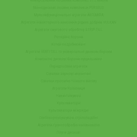
Універсальний посівний комплекс STS MAGIA
Монодискові посівні комплекси PERSEUS
Мультифункціональні агрегати ARTEMIDA
Агрегати інжекторного внесення рідких добрив VULKAN
Агрегати смугового обробітку STRIP-TILL
Ротаційні борони
Котки-подрібнювачі
Агрегати VERTI-TILL та універсальні дискові борони
Компактні дискові борони-лущильники
Передпосівні агрегати
Сівалки зернові механічні
Сівалки просапні точного висіву
Агрегати Колісниця
Навантажувачі
Культиватори
Культиватори міжрядні
Глибокорозпушувачі стрілоподібні
Агрегати ґрунтообробні напівнавісні
Плуги дискові