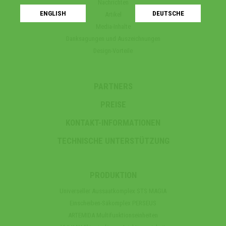
Nachrichten
ENGLISH
DEUTSCHE
Artikel
Media-Inhalte
Danksagungen und Auszeichnungen
Design-Vorteile
PARTNERS
PREISE
KONTAKT-INFORMATIONEN
TECHNISCHE UNTERSTÜTZUNG
PRODUKTION
Universeller Aussaatkomplex STS MAGIA
Einscheiben-Säkomplex PERSEUS
ARTEMIDA Multifunktionseinheiten