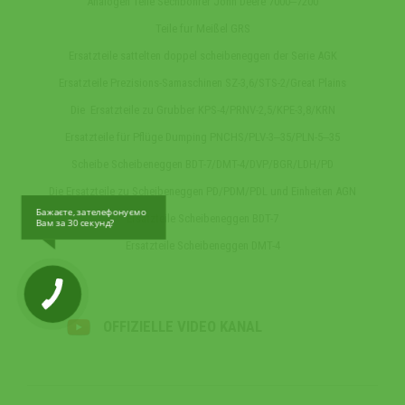
Analogen Teile Sechbohrer John Deere 7000‒7200
Teile fur Meißel GRS
Ersatzteile sattelten doppel scheibeneggen der Serie AGK
Ersatzteile Prezisions-Samaschinen SZ-3,6/STS-2/Great Plains
Die Ersatzteile zu Grubber KPS-4/PRNV-2,5/KPE-3,8/KRN
Ersatzteile für Pflüge Dumping PNCHS/PLV-3‒35/PLN-5‒35
Scheibe Scheibeneggen BDT-7/DMT-4/DVP/BGR/LDH/PD
Die Ersatzteile zu Scheibeneggen PD/PDM/PDL und Einheiten AGN
Бажаєте, зателефонуємо
Ersatzteile Scheibeneggen BDT-7
Вам за 30 секунд?
Ersatzteile Scheibeneggen DMT-4
OFFIZIELLE VIDEO KANAL