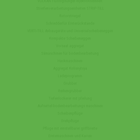
VULKAN Flüssigdünger-Injektionseinheit
Streifenverarbeitungseinheiten STRIP-TILL
Rotorstriegel
Schredderfür Ernterückstande
VERTI-TILL Anbaugeräte und Universalscheibeneggen
Kompakte Scheibeneggen
Vorsaat aggregat
Sämaschinen für bodenbearbeitung
Hackmaschinen
Aggregat Kolisnytsya
Ladeprogramm
Grubber
Reihengrubber
Tiefenlockerer mit pfeilung
Aufsattel-bodenbearbeitungs maschinen
Scheibenpflüge
Drehpflüge
Pflüge mit einstellbarer griffbreite
Erntemaschinen und Karren