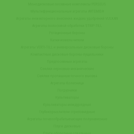
Монодисковые посевные комплексы PERSEUS
Мультифункциональные агрегаты ARTEMIDA
Агрегаты инжекторного внесения жидких удобрений VULKAN
Агрегаты полосовой обработки STRIP-TILL
Ротационные бороны
Катки-измельчители
Агрегаты VERTI-TILL и универсальные дисковые бороны
Компактные дисковые бороны-лущильники
Предпосевные агрегаты
Сеялки зерновые механические
Сеялки пропашные точного высева
Агрегаты Колесница
Погрузчики
Культиваторы
Культиваторы междурядные
Глубокорыхлители стреловидные
Агрегаты почвообрабатывающие полунавесные
Плуги дисковые
Плуги оборотные отвальные