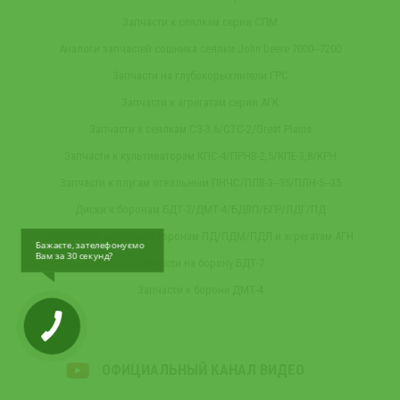
Запчасти к сеялкам серии СПМ
Аналоги запчастей сошника сеялки John Deere 7000‒7200
Запчасти на глубокорыхлители ГРС
Запчасти к агрегатам серии АГК
Запчасти к сеялкам СЗ-3,6/СТС-2/Great Plains
Запчасти к культиваторам КПС-4/ПРНВ-2,5/КПЕ-3,8/КРН
Запчасти к плугам отвальным ПНЧС/ПЛВ-3‒35/ПЛН-5‒35
Диски к боронам БДТ-7/ДМТ-4/БДВП/БГР/ЛДГ/ПД
Запчасти к дисковым боронам ПД/ПДМ/ПДЛ и агрегатам АГН
Бажаєте, зателефонуємо
Вам за 30 секунд?
Запчасти на борону БДТ-7
Запчасти к бороне ДМТ-4
ОФИЦИАЛЬНЫЙ КАНАЛ ВИДЕО