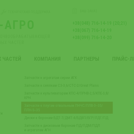
ВАШ ЗАКАЗ
ТЕХНИЧЕСКАЯ ПОДДЕРЖКА
-АГРО
+38(048) 716-14-19 (20;21)
+38(067) 716-14-19
ПОЧВООБРАБАТЫВАЮЩЕЙ
+38(099) 716-14-20
НЫХ ЧАСТЕЙ
Х ЧАСТЕЙ
КОМПАНИЯ
ПАРТНЕРЫ
ПРАЙС-
Запчасти к агрегатам серии АГК
Запчасти к сеялкам СЗ-3,6/СТС-2/Great Plains
Запчасти к культиваторам КПС-4/ПРНВ-2,5/КПЕ-3,8/
КРН
Запчасти к плугам отвальным ПНЧС/ПЛВ-3‒35/
ПЛН-5‒35
ти
Диски к боронам БДТ-7/ДМТ-4/БДВП/БГР/ЛДГ/ПД
Запчасти к дисковым боронам ПД/ПДМ/ПДЛ
и агрегатам АГН