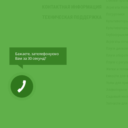
Сеялки проп
КОНТАКТНАЯ ИНФОРМАЦИЯ
Агрегаты Кол
Погрузчики
ТЕХНИЧЕСКАЯ ПОДДЕРЖКА
Культиватор
Культиватор
Глубокорыхли
Агрегаты по
Плуги диско
Бажаєте, зателефонуємо
Плуги оборот
Вам за 30 секунд?
Плуги с регу
Жатки и теле
Емкости для 
Узлы для при
Элеваторное
Садовый инс
Запчасти для