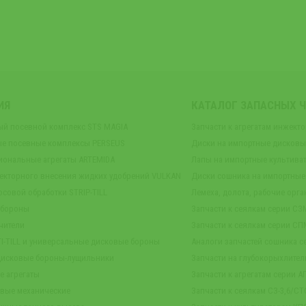
ИЯ
КАТАЛОГ ЗАПАСНЫХ 
ый посевной комплекс STS MAGIA
Запчасти к агрегатам инжект
е посевные комплексы PERSEUS
Диски на импортные дисков
иональные агрегаты ARTEMIDA
Лапы на импортные культива
екторного внесения жидких удобрений VULKAN
Диски сошника на импортные
осовой обработки STRIP-TILL
Лемеха, долота, рабочие орга
 бороны
Запчасти к сеялкам серии СЗ
чители
Запчасти к сеялкам серии СП
TI-TILL и универсальные дисковые бороны
Аналоги запчастей сошника се
дисковые бороны-лущильники
Запчасти на глубокорыхлител
е агрегаты
Запчасти к агрегатам серии А
овые механические
Запчасти к сеялкам СЗ-3,6/СТС