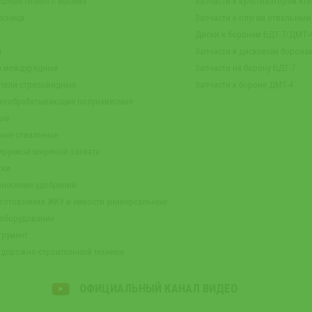
ашные точного высева
Запчасти к культиваторам КПС
есница
Запчасти к плугам отвальны
Диски к боронам БДТ-7/ДМТ
ы
Запчасти к дисковым борона
ы междурядные
Запчасти на борону БДТ-7
тели стреловидные
Запчасти к бороне ДМТ-4
чвообрабатывающие полунавесные
вые
ные отвальные
лируемой шириной захвата
жки
внесения удобрений
готовления ЖКУ и емкости универсальные
 оборудование
трумент
 дорожно-строительной техники
ОФИЦИАЛЬНЫЙ КАНАЛ ВИДЕО