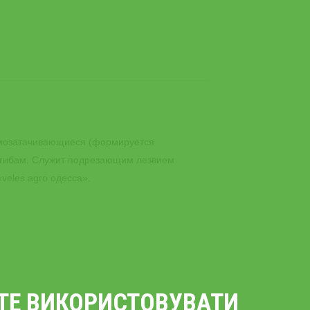
амозатачивающиеся (формируется
 изгибам. Служит подрезающим лезвием
veles agro одесса».
ЄТЕ ВИКОРИСТОВУВАТИ