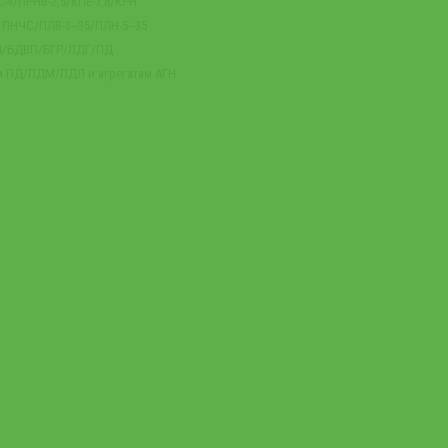
-4/ПРНВ-2,5/КПЕ-3,8/КРН
м ПНЧС/ПЛВ-3‒35/ПЛН-5‒35
-4/БДВП/БГР/ЛДГ/ПД
м ПД/ПДМ/ПДЛ и агрегатам АГН