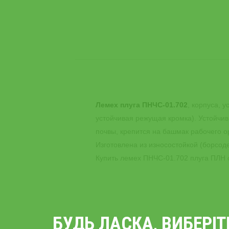
Лемех плуга ПНЧС-01.702
, корпуса, 
устойчивая режущая кромка). Устойчив
почвы, крепится на башмак рабочего о
Изготовлена из износостойкой (борсо
Купить лемех ПНЧС-01.702 плуга ПЛН о
БУДЬ ЛАСКА, ВИБЕРІ