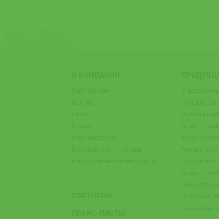
О КОМПАНИИ
ПРОДУКЦ
Сертификаты
Универсальн
Выставки
Монодисковы
Новости
Мультифункц
Статьи
Агрегаты инж
Медиаматериалы
Агрегаты пол
Благодарности и награды
Ротационные
Конструктивные преимущества
Катки-измель
Агрегаты VER
Компактные 
ПАРТНЕРЫ
Предпосевны
Сеялки зерн
ПРАЙС-ЛИСТЫ