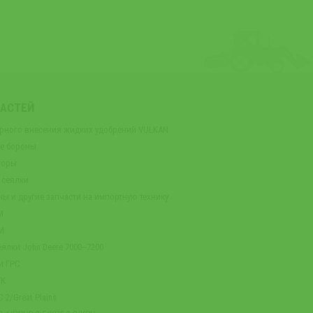
ЧАСТЕЙ
орного внесения жидких удобрений VULKAN
ые бороны
торы
 сеялки
ны и другие запчасти на импортную технику
М
М
ялки John Deere 7000‒7200
и ГРС
ГК
-2/Great Plains