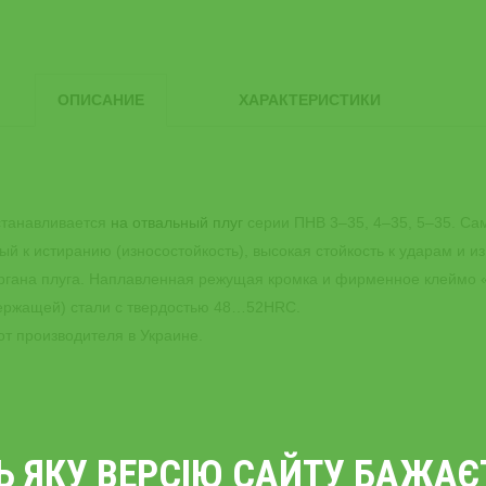
ОПИСАНИЕ
ХАРАКТЕРИСТИКИ
устанавливается
на отвальный плуг
серии ПНВ 3‒35, 4‒35, 5‒35. С
ый к истиранию (износостойкость), высокая стойкость к ударам и
ргана плуга. Наплавленная режущая кромка и фирменное клеймо «
держащей) стали с твердостью 48…52HRC.
т производителя в Украине.
ТЬ ЯКУ ВЕРСІЮ САЙТУ БАЖА