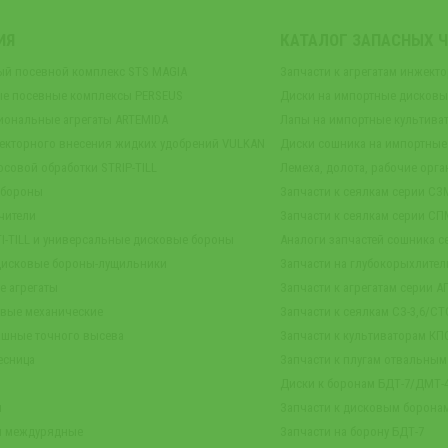
ИЯ
КАТАЛОГ ЗАПАСНЫХ 
ый посевной комплекс STS MAGIA
Запчасти к агрегатам инжект
е посевные комплексы PERSEUS
Диски на импортные дисков
иональные агрегаты ARTEMIDA
Лапы на импортные культива
екторного внесения жидких удобрений VULKAN
Диски сошника на импортные
осовой обработки STRIP-TILL
Лемеха, долота, рабочие орга
 бороны
Запчасти к сеялкам серии СЗ
чители
Запчасти к сеялкам серии СП
TI-TILL и универсальные дисковые бороны
Аналоги запчастей сошника се
дисковые бороны-лущильники
Запчасти на глубокорыхлител
е агрегаты
Запчасти к агрегатам серии А
овые механические
Запчасти к сеялкам СЗ-3,6/СТС
ашные точного высева
Запчасти к культиваторам КПС
есница
Запчасти к плугам отвальны
Диски к боронам БДТ-7/ДМТ
ы
Запчасти к дисковым борона
ы междурядные
Запчасти на борону БДТ-7