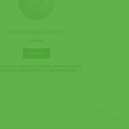
ДИСК JOHN DEERE /ВА-01.471/
ДИСК JOHN
0.00 грн.
ЗАКАЗАТЬ
 указана без учета НДС и СКИДКИ (дополнительно 25%
*Цена указана без учет
мпенсации) и действительна на территории Украины
компенсации) и дейст