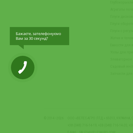
Глубокорыхли
Агрегаты по
Плуги диско
Плуги оборот
Плуги с регу
Бажаєте, зателефонуємо
Вам за 30 секунд?
Жатки и теле
Емкости для 
Узлы для при
Элеваторное
Садовый инс
Запчасти для
© 2014–2026
ООО «ВЕЛЕС-АГРО ЛТД.» 65013, УКРАИНА,
+38 (048) 716-14-19, +38 (048) 716-14-20, +3
E-MAIL:
SALES@VELESAGRO.COM