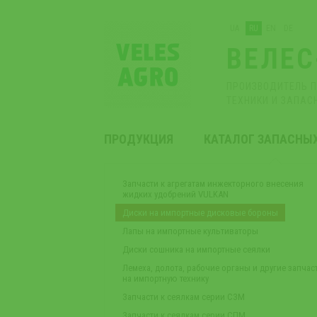
UA
RU
EN
DE
ВЕЛЕС
ПРОИЗВОДИТЕЛЬ 
ТЕХНИКИ И ЗАПАС
ПРОДУКЦИЯ
КАТАЛОГ ЗАПАСНЫ
Запчасти к агрегатам инжекторного внесения
жидких удобрений VULKAN
Диски на импортные дисковые бороны
Лапы на импортные культиваторы
Диски сошника на импортные сеялки
Лемеха, долота, рабочие органы и другие запчас
на импортную технику
Запчасти к сеялкам серии СЗМ
Запчасти к сеялкам серии СПМ