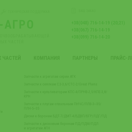
ВАШ ЗАКАЗ
ТЕХНИЧЕСКАЯ ПОДДЕРЖКА
-АГРО
+38(048) 716-14-19 (20;21)
+38(067) 716-14-19
ПОЧВООБРАБАТЫВАЮЩЕЙ
+38(099) 716-14-20
НЫХ ЧАСТЕЙ
Х ЧАСТЕЙ
КОМПАНИЯ
ПАРТНЕРЫ
ПРАЙС-
Запчасти к агрегатам серии АГК
Запчасти к сеялкам СЗ-3,6/СТС-2/Great Plains
Запчасти к культиваторам КПС-4/ПРНВ-2,5/КПЕ-3,8/
КРН
Запчасти к плугам отвальным ПНЧС/ПЛВ-3‒35/
ПЛН-5‒35
ти
Диски к боронам БДТ-7/ДМТ-4/БДВП/БГР/ЛДГ/ПД
Запчасти к дисковым боронам ПД/ПДМ/ПДЛ
и агрегатам АГН