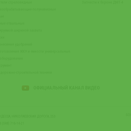
тели стреловидные
Запчасти к бороне ДМТ-4
чвообрабатывающие полунавесные
вые
ные отвальные
лируемой шириной захвата
жки
внесения удобрений
готовления ЖКУ и емкости универсальные
 оборудование
трумент
 дорожно-строительной техники
ОФИЦИАЛЬНЫЙ КАНАЛ ВИДЕО
GO
 ОДЕССА, НИКОЛАЕВСКАЯ ДОРОГА, 253
8 (048) 716-14-21