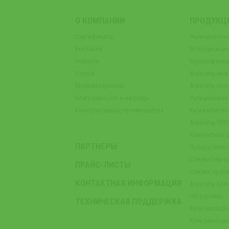
О КОМПАНИИ
ПРОДУКЦ
Сертификаты
Универсальн
Выставки
Монодисковы
Новости
Мультифункц
Статьи
Агрегаты инж
Медиаматериалы
Агрегаты пол
Благодарности и награды
Ротационные
Конструктивные преимущества
Катки-измель
Агрегаты VER
Компактные 
ПАРТНЕРЫ
Предпосевны
Сеялки зерн
ПРАЙС-ЛИСТЫ
Сеялки проп
КОНТАКТНАЯ ИНФОРМАЦИЯ
Агрегаты Кол
Погрузчики
ТЕХНИЧЕСКАЯ ПОДДЕРЖКА
Культиватор
Культиватор