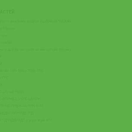
ЧАСТЕЙ
орного внесения жидких удобрений VULKAN
ые бороны
торы
 сеялки
ны и другие запчасти на импортную технику
М
М
ялки John Deere 7000‒7200
и ГРС
ГК
-2/Great Plains
-4/ПРНВ-2,5/КПЕ-3,8/КРН
м ПНЧС/ПЛВ-3‒35/ПЛН-5‒35
-4/БДВП/БГР/ЛДГ/ПД
м ПД/ПДМ/ПДЛ и агрегатам АГН