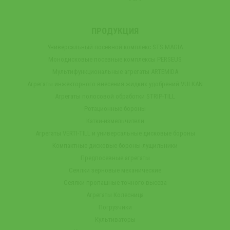
ПРОДУКЦИЯ
Универсальный посевной комплекс STS MAGIA
Монодисковые посевные комплексы PERSEUS
Мультифункциональные агрегаты ARTEMIDA
Агрегаты инжекторного внесения жидких удобрений VULKAN
Агрегаты полосовой обработки STRIP-TILL
Ротационные бороны
Катки-измельчители
Агрегаты VERTI-TILL и универсальные дисковые бороны
Компактные дисковые бороны-лущильники
Предпосевные агрегаты
Сеялки зерновые механические
Сеялки пропашные точного высева
Агрегаты Колесница
Погрузчики
Культиваторы