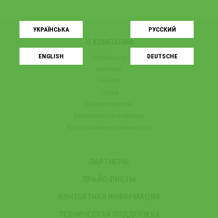
УКРАЇНСЬКA
РУССКИЙ
О КОМПАНИИ
ENGLISH
DEUTSCHE
Сертификаты
Выставки
Новости
Статьи
Медиаматериалы
Благодарности и награды
Конструктивные преимущества
ПАРТНЕРЫ
ПРАЙС-ЛИСТЫ
КОНТАКТНАЯ ИНФОРМАЦИЯ
ТЕХНИЧЕСКАЯ ПОДДЕРЖКА