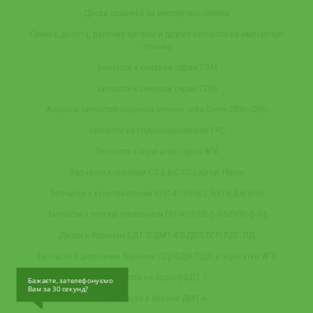
Диски сошника на импортные сеялки
Лемеха, долота, рабочие органы и другие запчасти на импортную
технику
Запчасти к сеялкам серии СЗМ
Запчасти к сеялкам серии СПМ
Аналоги запчастей сошника сеялки John Deere 7000‒7200
Запчасти на глубокорыхлители ГРС
Запчасти к агрегатам серии АГК
Запчасти к сеялкам СЗ-3,6/СТС-2/Great Plains
Запчасти к культиваторам КПС-4/ПРНВ-2,5/КПЕ-3,8/КРН
Запчасти к плугам отвальным ПНЧС/ПЛВ-3‒35/ПЛН-5‒35
Диски к боронам БДТ-7/ДМТ-4/БДВП/БГР/ЛДГ/ПД
Запчасти к дисковым боронам ПД/ПДМ/ПДЛ и агрегатам АГН
Запчасти на борону БДТ-7
Бажаєте, зателефонуємо
Вам за 30 секунд?
Запчасти к бороне ДМТ-4