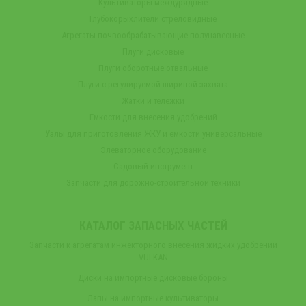
Культиваторы междурядные
Глубокорыхлители стреловидные
Агрегаты почвообрабатывающие полунавесные
Плуги дисковые
Плуги оборотные отвальные
Плуги с регулируемой шириной захвата
Жатки и тележки
Емкости для внесения удобрений
Узлы для приготовления ЖКУ и емкости универсальные
Элеваторное оборудование
Садовый инструмент
Запчасти для дорожно-строительной техники
КАТАЛОГ ЗАПАСНЫХ ЧАСТЕЙ
Запчасти к агрегатам инжекторного внесения жидких удобрений
VULKAN
Диски на импортные дисковые бороны
Лапы на импортные культиваторы