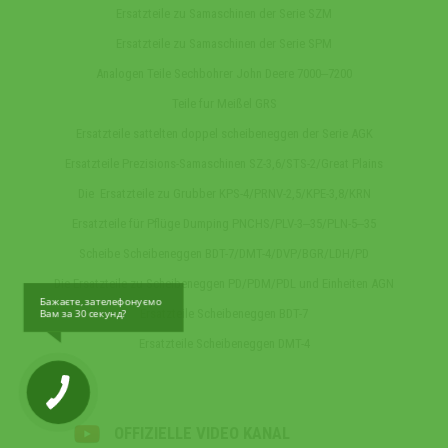
Ersatzteile zu Samaschinen der Serie SZM
Ersatzteile zu Samaschinen der Serie SPM
Analogen Teile Sechbohrer John Deere 7000‒7200
Teile fur Meißel GRS
Ersatzteile sattelten doppel scheibeneggen der Serie AGK
Ersatzteile Prezisions-Samaschinen SZ-3,6/STS-2/Great Plains
Die Ersatzteile zu Grubber KPS-4/PRNV-2,5/KPE-3,8/KRN
Ersatzteile für Pflüge Dumping PNCHS/PLV-3‒35/PLN-5‒35
Scheibe Scheibeneggen BDT-7/DMT-4/DVP/BGR/LDH/PD
Die Ersatzteile zu Scheibeneggen PD/PDM/PDL und Einheiten AGN
Бажаєте, зателефонуємо
Ersatzteile Scheibeneggen BDT-7
Вам за 30 секунд?
Ersatzteile Scheibeneggen DMT-4
OFFIZIELLE VIDEO KANAL