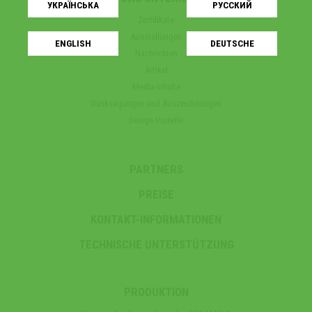
УКРАЇНСЬКA
РУССКИЙ
Zertifikate
Ausstellungen
ENGLISH
DEUTSCHE
Nachrichten
Artikel
Media-Inhalte
Danksagungen und Auszeichnungen
Design-Vorteile
PARTNERS
PREISE
KONTAKT-INFORMATIONEN
TECHNISCHE UNTERSTÜTZUNG
PRODUKTION