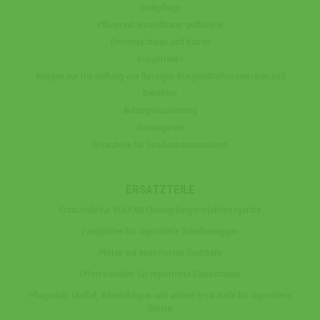
Drehpflüge
Pflüge mit einstellbarer griffbreite
Erntemaschinen und Karren
Düngertanks
Anlagen zur Herstellung von flüssigen Düngemittelkonzentraten und
Behältern
Aufzugsausrüstung
Gartengeräte
Ersatzteile für Straßenbaumaschinen
ERSATZTEILE
Ersatzteile für VULKAN Flüssigdünger-Injektionsgeräte
Festplatten für importierte Scheibeneggen
Pfoten auf importierten Grubbern
Öffnerscheiben für importierte Sämaschinen
Pflugschar, Meißel, Arbeitskörper und andere Ersatzteile für importierte
Geräte