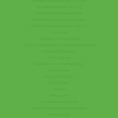
Universeller Aussaatkomplex STS MAGIA
Einscheiben-Säkomplex PERSEUS
ARTEMIDA Multifunktionseinheiten
VULKAN Flüssigdünger-Injektionseinheit
Streifenverarbeitungseinheiten STRIP-TILL
Rotorstriegel
Schredderfür Ernterückstande
VERTI-TILL Anbaugeräte und Universalscheibeneggen
Kompakte Scheibeneggen
Vorsaat aggregat
Sämaschinen für bodenbearbeitung
Hackmaschinen
Aggregat Kolisnytsya
Ladeprogramm
Grubber
Reihengrubber
Tiefenlockerer mit pfeilung
Aufsattel-bodenbearbeitungs maschinen
Scheibenpflüge