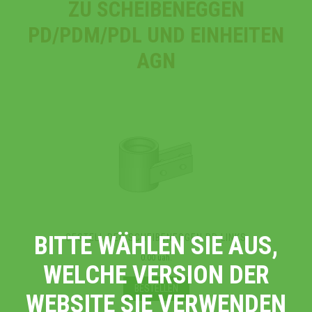
ZU SCHEIBENEGGEN
PD/PDM/PDL UND EINHEITEN
AGN
BITTE WÄHLEN SIE AUS,
GESTELL DER SCHEIBENEGGEN PD LINKS
0.00 uah.
WELCHE VERSION DER
BESTELLEN
WEBSITE SIE VERWENDEN