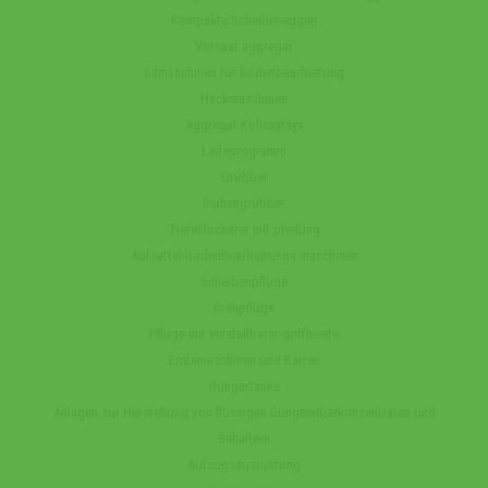
Kompakte Scheibeneggen
Vorsaat aggregat
Sämaschinen für bodenbearbeitung
Hackmaschinen
Aggregat Kolisnytsya
Ladeprogramm
Grubber
Reihengrubber
Tiefenlockerer mit pfeilung
Aufsattel-bodenbearbeitungs maschinen
Scheibenpflüge
Drehpflüge
Pflüge mit einstellbarer griffbreite
Erntemaschinen und Karren
Düngertanks
Anlagen zur Herstellung von flüssigen Düngemittelkonzentraten und
Behältern
Aufzugsausrüstung