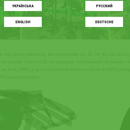
УКРАЇНСЬКA
РУССКИЙ
ENGLISH
DEUTSCHE
te (Vier-Stufen-Steuerung der Greiferbreite um 33, 38, 44 und 50 cm 
 bis zu einer Tiefe von 35 cm ausgelegt, nicht verstopft mit Steinen, 
is zu 0,1 MPa (1 kg / cm²) und einer Härte von bis zu 4,0 MPa (40 kgf
0 PS zusammengefasst.