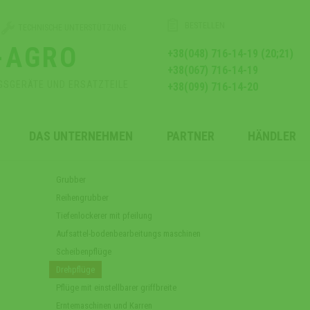
BESTELLEN
TECHNISCHE UNTERSTÜTZUNG
-AGRO
+38(048) 716-14-19 (20;21)
+38(067) 716-14-19
GSGERÄTE UND ERSATZTEILE
+38(099) 716-14-20
DAS UNTERNEHMEN
PARTNER
HÄNDLER
Grubber
Reihengrubber
Tiefenlockerer mit pfeilung
Aufsattel-bodenbearbeitungs maschinen
Scheibenpflüge
Drehpflüge
Pflüge mit einstellbarer griffbreite
Erntemaschinen und Karren