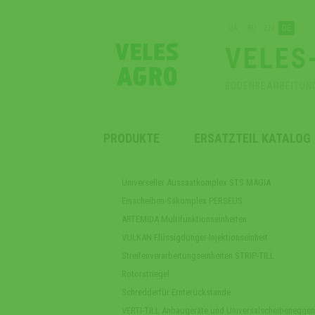
UA
RU
EN
DE
VELES
BODENBEARBEITUN
PRODUKTE
ERSATZTEIL KATALOG
Universeller Aussaatkomplex STS MAGIA
Einscheiben-Säkomplex PERSEUS
ARTEMIDA Multifunktionseinheiten
VULKAN Flüssigdünger-Injektionseinheit
Streifenverarbeitungseinheiten STRIP-TILL
Rotorstriegel
Schredderfür Ernterückstande
VERTI-TILL Anbaugeräte und Universalscheibeneggen