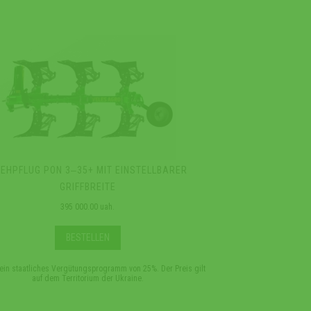
EHPFLUG PON 3‒35+ MIT EINSTELLBARER
DREHPFLUG PON 3
GRIFFBREITE
G
395 000.00 uah.
48
BESTELLEN
 ein staatliches Vergütungsprogramm von 25%. Der Preis gilt
*Es gibt ein staatliches Ve
auf dem Territorium der Ukraine.
auf dem Te