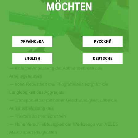
MÖCHTEN
УКРАЇНСЬКA
РУССКИЙ
ENGLISH
DEUTSCHE
— einfache Anpassung der Aufnahmebreite des
Arbeitsgehäuses
— hohe Robustheit des Pflugrahmens sorgt für die
Langlebigkeit des Aggregats
— Transportierbar mit hoher Geschwindigkeit, ohne die
Aufsattelbelastung des
— Traktors zu beanspruchen
— Hohe Verschleißfestigkeit der Werkzeuge von VELES
AGRO spart Pflugkosten