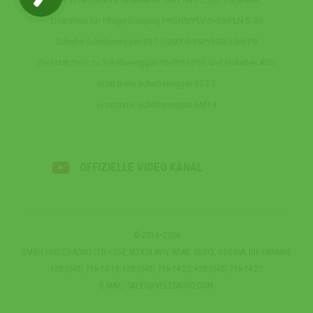
Ersatzteile für Pflüge Dumping PNCHS/PLV-3‒35/PLN-5‒35
Scheibe Scheibeneggen BDT-7/DMT-4/DVP/BGR/LDH/PD
Die Ersatzteile zu Scheibeneggen PD/PDM/PDL und Einheiten AGN
Ersatzteile Scheibeneggen BDT-7
Ersatzteile Scheibeneggen DMT-4
OFFIZIELLE VIDEO KANAL
© 2014–2026
GMBH «VELES-AGRO LTD.» 253, MYKOLAYIV ROAD, 65013, ODESSA, DIE UKRAINE
+38 (048) 716-14-19, +38 (048) 716-14-20, +38 (048) 716-14-21
E-MAIL:
SALES@VELESAGRO.COM