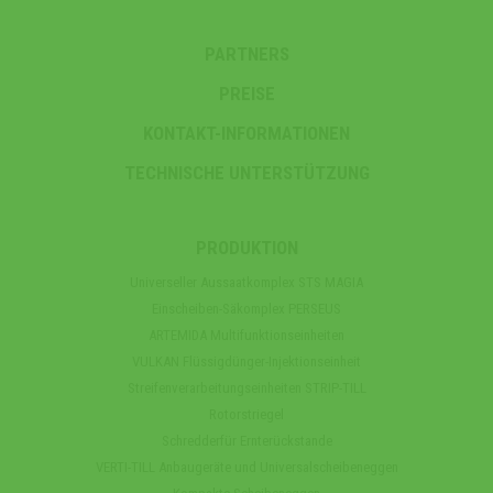
PARTNERS
PREISE
KONTAKT-INFORMATIONEN
TECHNISCHE UNTERSTÜTZUNG
PRODUKTION
Universeller Aussaatkomplex STS MAGIA
Einscheiben-Säkomplex PERSEUS
ARTEMIDA Multifunktionseinheiten
VULKAN Flüssigdünger-Injektionseinheit
Streifenverarbeitungseinheiten STRIP-TILL
Rotorstriegel
Schredderfür Ernterückstande
VERTI-TILL Anbaugeräte und Universalscheibeneggen