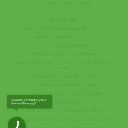
Ersatzteile für Straßenbaumaschinen
ERSATZTEILE
Ersatzteile für VULKAN Flüssigdünger-Injektionsgeräte
Festplatten für importierte Scheibeneggen
Pfoten auf importierten Grubbern
Öffnerscheiben für importierte Sämaschinen
Pflugschar, Meißel, Arbeitskörper und andere Ersatzteile für importierte
Geräte
Ersatzteile zu Samaschinen der Serie SZM
Ersatzteile zu Samaschinen der Serie SPM
Analogen Teile Sechbohrer John Deere 7000‒7200
Бажаєте, зателефонуємо
Teile fur Meißel GRS
Вам за 30 секунд?
Ersatzteile sattelten doppel scheibeneggen der Serie AGK
Ersatzteile Prezisions-Samaschinen SZ-3,6/STS-2/Great Plains
Die Ersatzteile zu Grubber KPS-4/PRNV-2,5/KPE-3,8/KRN