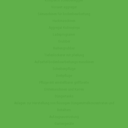
Kompakte Scheibeneggen
Vorsaat aggregat
Sämaschinen für bodenbearbeitung
Hackmaschinen
Aggregat Kolisnytsya
Ladeprogramm
Grubber
Reihengrubber
Tiefenlockerer mit pfeilung
Aufsattel-bodenbearbeitungs maschinen
Scheibenpflüge
Drehpflüge
Pflüge mit einstellbarer griffbreite
Erntemaschinen und Karren
Düngertanks
Anlagen zur Herstellung von flüssigen Düngemittelkonzentraten und
Behältern
Aufzugsausrüstung
Gartengeräte