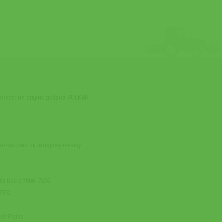
 внесення рідких добрив VULKAN
апчастини на імпортну техніку
n Deere 7000‒7200
 ГРС
at Plains