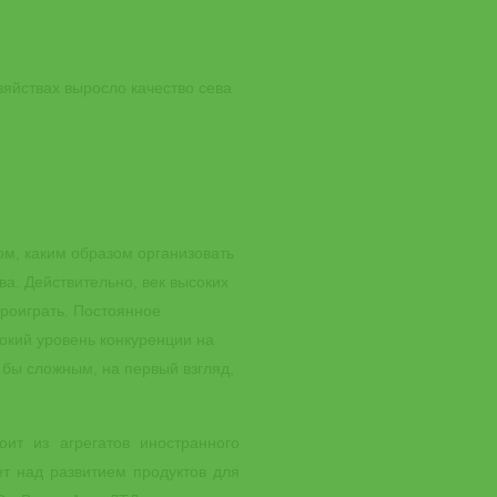
яйствах выросло качество сева
ом, каким образом организовать
а. Действительно, век высоких
проиграть. Постоянное
окий уровень конкуренции на
 бы сложным, на первый взгляд,
оит из агрегатов иностранного
ет над развитием продуктов для