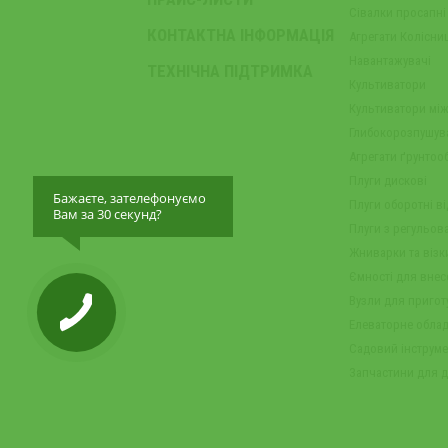
Сівалки просапні
КОНТАКТНА ІНФОРМАЦІЯ
Агрегати Колісни
Навантажувачі
ТЕХНІЧНА ПІДТРИМКА
Культиватори
Культиватори мі
Глибокорозпушува
Агрегати ґрунтооб
Плуги дискові
Бажаєте, зателефонуємо
Плуги оборотні в
Вам за 30 секунд?
Плуги з регульо
Жниварки та візк
Ємності для вне
Вузли для пригот
Елеваторне обла
Садовий інструме
Запчастини для д