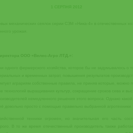
1 СЕРПНЯ 2012
вых механических сеялок серии СЗМ «Ника-4» в отечественных хоз
нного урожая.
иректора ООО «Велес-Агро ЛТД.»:
ни одного фермерского хозяйства, которое бы не задумывалось о т
риальных и временных затрат, повышения результатов производств
иктует аграриям собственные правила, не приняв которые, можно 
е технологий выращивания культур, сокращение сроков сева и выс
роизводителей немедленного решения этого вопроса. Однако какой
 её довольно просто с помощью правильно выбранной агротехники.
яйственной техники огромен, но значительная его часть сост
орого. В то же время отечественный производитель также работа