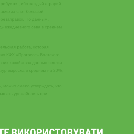
 требуется, ибо каждый аграрий
Также за счет большой
ерезаправок. По данным,
дь ежедневного сева в среднем
ельская работа, которая
лях КФХ «Прогресс» Балтского
воих хозяйствах данные сеялки.
ьтур выросла в среднем на 20%,
, можно смело утверждать, что
вышать урожайность при
ЄТЕ ВИКОРИСТОВУВАТИ