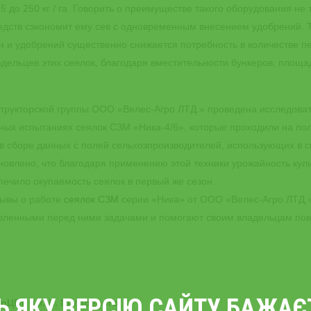
5 до 250 кг / га. Говорить о преимуществе такого оборудования не
редств сэкономит ему сев с одновременным внесением удобрений. 
н и удобрений существенно снижается потребность в количестве п
ельцев этих сеялок, благодаря вместительности бункеров, площа
рукторской группы ООО «Велес-Агро ЛТД.» проведена исследоват
ьных испытаниях сеялок СЗМ «Ника-4/6», которые проходили на по
 в сборе данных с полей сельхозпроизводителей, использующих в с
новлено, что благодаря применению этой техники урожайность кул
печило окупаемость сеялок в первый же сезон.
зывы о работе
сеялок СЗМ
серии «Ника» от ООО «Велес-Агро ЛТД.»
авленными перед ними задачами и помогают своим владельцам по
ТЬ ЯКУ ВЕРСІЮ САЙТУ БАЖА
рЦВТ им. Л. Погорелого: