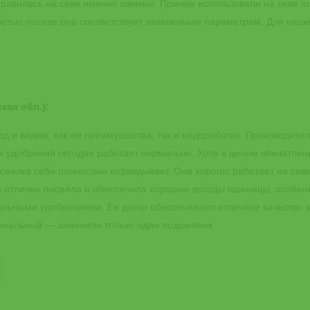
нравилась на севе именно озимых. Причем использовали на севе п
остью посеве она соответствует заявленным параметрам. Для наше
кая обл.):
од и видим, как ее преимущества, так и недоработки. Производите
я удобрений сегодня работает нормально. Хотя в целом впечатлен
 сеялка себя полностью оправдывает. Она хорошо работает на севе
и отлично посеяла и обеспечила хорошие всходы пшеницы, особен
альными удобрениями. Ее диски обеспечивают отличное качество з
имальный — заменили только один подшипник.