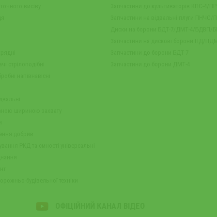
 точного висіву
Запчастини до культиваторів КПС-4/ПР
ця
Запчастини на відвальні плуги ПНЧС/
Диски на борони БДТ-7/ДМТ-4/БДВП/
Запчастини на дискові борони ПД/ПДМ
жрядні
Запчастини до борони БДТ-7
чі стрілоподібні
Запчастини до борони ДМТ-4
робні напівнавісні
ідвальні
ваною шириною захвату
и
сення добрив
ування РКД та ємності універсальні
днання
нт
орожньо-будівельної техніки
ОФІЦІЙНИЙ КАНАЛ ВІДЕО