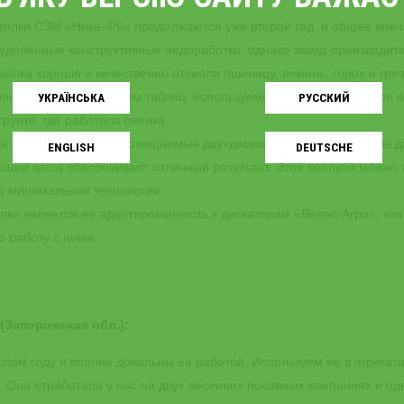
еялки СЗМ «Ника-4/6» продолжаются уже второй год, и общее впеч
ределенные конструктивные недоработки, однако завод-производит
ялка хорошо и качественно отсеяла пшеницу, ячмень, горох и греч
просто — по показателям таблиц, используемых для СЗ. Благодаря 
УКРАЇНСЬКA
РУССКИЙ
рунте, где работала сеялка.
ен очень удачно: самоочищаемые двухдисковый сошник, пружины д
ENGLISH
DEUTSCHE
ющий каток обеспечивает отличный результат. Этой сеялкой можно 
по минимальной технологии.
лки является ее адаптированность к дискаторам «Велес-Агро», чт
 работу с ними.
Запорожская обл.):
шлом году и вполне довольны ее работой. Используем ее в агрегат
я. Она отработала у нас на двух весенних посевных кампаниях и од