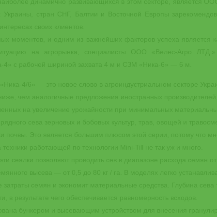
наиболее динамично развивающихся в этом секторе, является ООО
х Украины, стран СНГ, Балтии и Восточной Европы зарекоменд
 интересах своих клиентов.
ных моментов, и одним из важнейших факторов успеха является к
ситуацию на агрорынка, специалисты ООО «Велес-Агро ЛТД.»
-4» с рабочей шириной захвата 4 м и СЗМ «Ника-6» — 6 м.
«Ника-4/6» — это новое слово в агроиндустриальном секторе Укра
аз ниже, чем аналогичные предложения иностранных производителей
ленных на увеличение урожайности при минимальных материальных
рядного сева зерновых и бобовых культур, трав, овощей и травосм
тки почвы. Это является большим плюсом этой серии, потому что мн
 техники работающей по технологии Mini-Till не так уж и много.
эти сеялки позволяют проводить сев в диапазоне расхода семян от 6 
янного высева — от 0,5 до 80 кг / га. В моделях легко устанавлив
затраты семян и экономит материальные средства. Глубина сева т
ти, в результате чего обеспечивается равномерность всходов.
ована бункером и высевающим устройством для внесения гранул