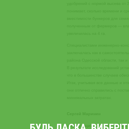
удобрений с нормой высева от 2
понимает, сколько времени и с
вместимости бункеров для семя
полученным от фермеров — влад
увеличилась на 4 га.
Специалистами инженерно-конст
заключалась как в самостоятел
района Одесской области, так и
В результате исследований уста
что в большинстве случаев обес
Итак, учитывая все данные и от
они отлично справились с пост
минимальных затратах.
Сергей Маринин
БУДЬ ЛАСКА, ВИБЕРІ
заведующий лабораторией Ук