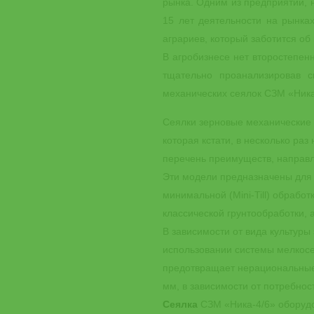
рынка. Одним из предприятий, 
15 лет деятельности на рынка
аграриев, который заботится об
В агробизнесе нет второстепен
тщательно проанализировав 
механических сеялок СЗМ «Ника
Сеялки зерновые механические 
которая кстати, в несколько р
перечень преимуществ, направ
Эти модели предназначены для 
минимальной (Mini-Till) обрабо
классической грунтообработки, а
В зависимости от вида культуры 
использовании системы мелкосем
предотвращает нерациональные 
мм, в зависимости от потребнос
Сеялка
СЗМ «Ника-4/6» оборуд