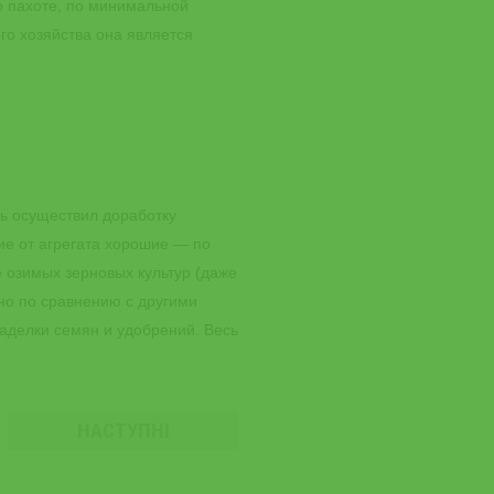
о пахоте, по минимальной
го хозяйства она является
ль осуществил доработку
ие от агрегата хорошие — по
 озимых зерновых культур (даже
но по сравнению с другими
аделки семян и удобрений. Весь
НАСТУПНІ