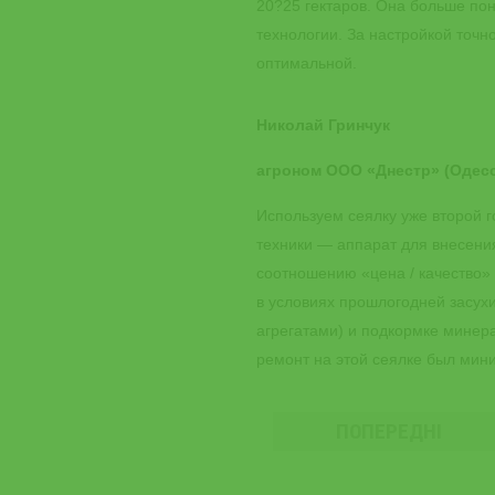
20?25 гектаров. Она больше по
технологии. За настройкой точн
оптимальной.
Николай Гринчук
агроном ООО «Днестр» (Одесс
Используем сеялку уже второй г
техники — аппарат для внесени
соотношению «цена / качество»
в условиях прошлогодней засух
агрегатами) и подкормке минер
ремонт на этой сеялке был мин
ПОПЕРЕДНІ