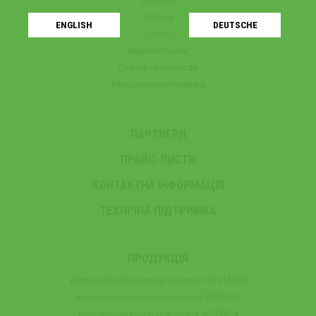
Новини
ENGLISH
DEUTSCHE
Статті
Медіаматеріали
Подяки та нагороди
Конструктивні переваги
ПАРТНЕРИ
ПРАЙС-ЛИСТИ
КОНТАКТНА ІНФОРМАЦІЯ
ТЕХНІЧНА ПІДТРИМКА
ПРОДУКЦІЯ
Універсальний посівний комплекс STS MAGIA
Монодискові посівні комплекси PERSEUS
Мультифункціональні агрегати ARTEMIDA