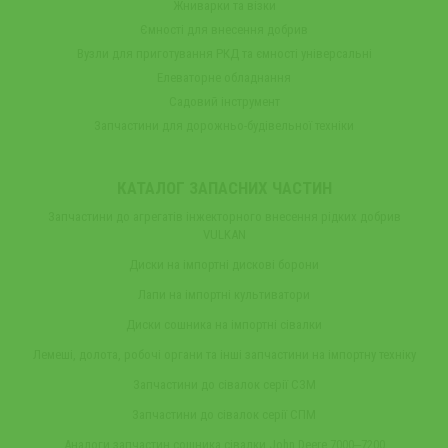
Жниварки та візки
Ємності для внесення добрив
Вузли для приготування РКД та ємності універсальні
Елеваторне обладнання
Садовий інструмент
Запчастини для дорожньо-будівельної техніки
КАТАЛОГ ЗАПАСНИХ ЧАСТИН
Запчастини до агрегатів інжекторного внесення рідких добрив
VULKAN
Диски на імпортні дискові борони
Лапи на імпортні культиватори
Диски сошника на імпортні сівалки
Лемеші, долота, робочі органи та інші запчастини на імпортну техніку
Запчастини до сівалок серії СЗМ
Запчастини до сівалок серії СПМ
Аналоги запчастин сошника сівалки John Deere 7000‒7200