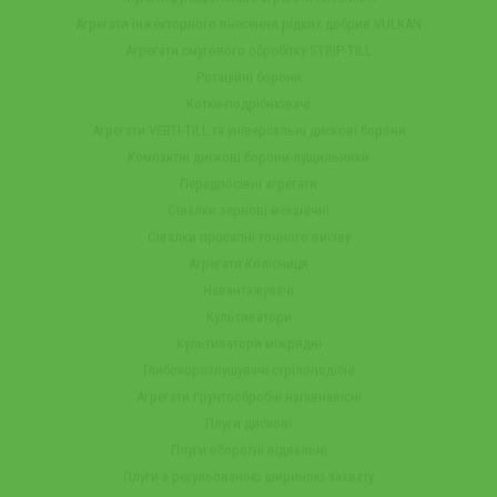
Агрегати інжекторного внесення рідких добрив VULKAN
Агрегати смугового обробітку STRIP-TILL
Ротаційні борони
Котки-подрібнювачі
Агрегати VERTI-TILL та універсальні дискові борони
Компактні дискові борони-лущильники
Передпосівні агрегати
Сівалки зернові механічні
Сівалки просапні точного висіву
Агрегати Колісниця
Навантажувачі
Культиватори
Культиватори міжрядні
Глибокорозпушувачі стрілоподібні
Агрегати ґрунтообробні напівнавісні
Плуги дискові
Плуги оборотні відвальні
Плуги з регульованою шириною захвату