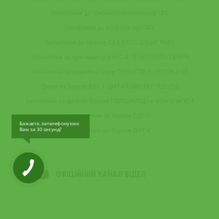
Запчастини до глибокорозрихлювачів ГРС
Запчастини до агрегатів серії АГК
Запчастини до сівалок СЗ-3,6/СТС-2/Great Plains
Запчастини до культиваторів КПС-4/ПРНВ-2,5/КПЕ-3,8/КРН
Запчастини на відвальні плуги ПНЧС/ПЛВ-3‒35/ПЛН-5‒35
Диски на борони БДТ-7/ДМТ-4/БДВП/БГР/ЛДГ/ПД
Запчастини на дискові борони ПД/ПДМ/ПДЛ и агрегатам АГН
Запчастини до борони БДТ-7
Бажаєте, зателефонуємо
Вам за 30 секунд?
Запчастини до борони ДМТ-4
ОФІЦІЙНИЙ КАНАЛ ВІДЕО