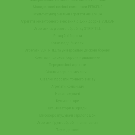
Монодискові посівні комплекси PERSEUS
Мультифункціональні агрегати ARTEMIDA
Агрегати інжекторного внесення рідких добрив VULKAN
Агрегати смугового обробітку STRIP-TILL
Ротаційні борони
Котки-подрібнювачі
Агрегати VERTI-TILL та універсальні дискові борони
Компактні дискові борони-лущильники
Передпосівні агрегати
Сівалки зернові механічні
Сівалки просапні точного висіву
Агрегати Колісниця
Навантажувачі
Культиватори
Культиватори міжрядні
Глибокорозпушувачі стрілоподібні
Агрегати ґрунтообробні напівнавісні
Плуги дискові