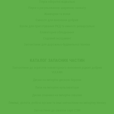
Плуги оборотні відвальні
Плуги з регульованою шириною захвату
Жниварки та візки
Ємності для внесення добрив
Вузли для приготування РКД та ємності універсальні
Елеваторне обладнання
Садовий інструмент
Запчастини для дорожньо-будівельної техніки
КАТАЛОГ ЗАПАСНИХ ЧАСТИН
Запчастини до агрегатів інжекторного внесення рідких добрив
VULKAN
Диски на імпортні дискові борони
Лапи на імпортні культиватори
Диски сошника на імпортні сівалки
Лемеші, долота, робочі органи та інші запчастини на імпортну техніку
Запчастини до сівалок серії СЗМ