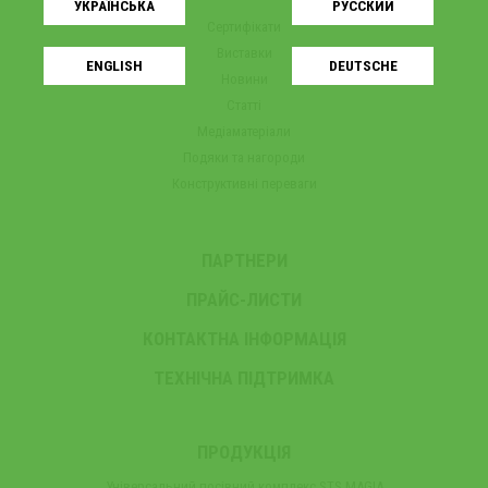
УКРАЇНСЬКA
РУССКИЙ
Сертифікати
Виставки
ENGLISH
DEUTSCHE
Новини
Статті
Медіаматеріали
Подяки та нагороди
Конструктивні переваги
ПАРТНЕРИ
ПРАЙС-ЛИСТИ
КОНТАКТНА ІНФОРМАЦІЯ
ТЕХНІЧНА ПІДТРИМКА
ПРОДУКЦІЯ
Універсальний посівний комплекс STS MAGIA