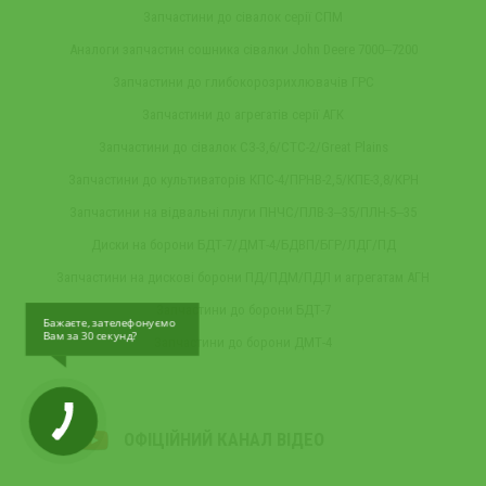
Запчастини до сівалок серії СПМ
Аналоги запчастин сошника сівалки John Deere 7000‒7200
Запчастини до глибокорозрихлювачів ГРС
Запчастини до агрегатів серії АГК
Запчастини до сівалок СЗ-3,6/СТС-2/Great Plains
Запчастини до культиваторів КПС-4/ПРНВ-2,5/КПЕ-3,8/КРН
Запчастини на відвальні плуги ПНЧС/ПЛВ-3‒35/ПЛН-5‒35
Диски на борони БДТ-7/ДМТ-4/БДВП/БГР/ЛДГ/ПД
Запчастини на дискові борони ПД/ПДМ/ПДЛ и агрегатам АГН
Запчастини до борони БДТ-7
Бажаєте, зателефонуємо
Вам за 30 секунд?
Запчастини до борони ДМТ-4
ОФІЦІЙНИЙ КАНАЛ ВІДЕО