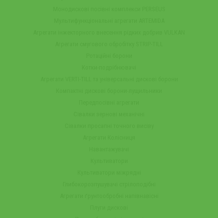
Монодискові посівні комплекси PERSEUS
Мультифункціональні агрегати ARTEMIDA
Агрегати інжекторного внесення рідких добрив VULKAN
Агрегати смугового обробітку STRIP-TILL
Ротаційні борони
Котки-подрібнювачі
Агрегати VERTI-TILL та універсальні дискові борони
Компактні дискові борони-лущильники
Передпосівні агрегати
Сівалки зернові механічні
Сівалки просапні точного висіву
Агрегати Колісниця
Навантажувачі
Культиватори
Культиватори міжрядні
Глибокорозпушувачі стрілоподібні
Агрегати ґрунтообробні напівнавісні
Плуги дискові