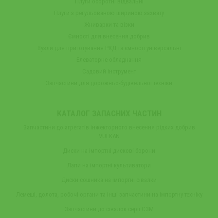
Плуги оборотні відвальні
Плуги з регульованою шириною захвату
Жниварки та візки
Ємності для внесення добрив
Вузли для приготування РКД та ємності універсальні
Елеваторне обладнання
Садовий інструмент
Запчастини для дорожньо-будівельної техніки
КАТАЛОГ ЗАПАСНИХ ЧАСТИН
Запчастини до агрегатів інжекторного внесення рідких добрив
VULKAN
Диски на імпортні дискові борони
Лапи на імпортні культиватори
Диски сошника на імпортні сівалки
Лемеші, долота, робочі органи та інші запчастини на імпортну техніку
Запчастини до сівалок серії СЗМ