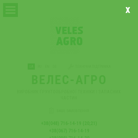
x
UA
RU
EN
DE
ТЕХНІЧНА ПІДТРИМКА
ВЕЛЕС-АГРО
ВИРОБНИК ҐРУНТООБРОБНОЇ ТЕХНІКИ І ЗАПАСНИХ
ЧАСТИН
ВАШЕ ЗАМОВЛЕННЯ
+38(048) 716-14-19 (20;21)
+38(067) 716-14-19