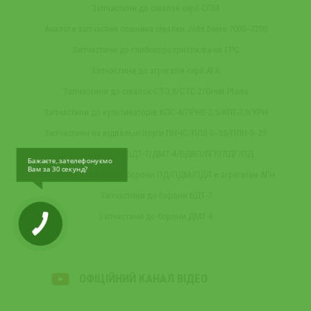
Запчастини до сівалок серії СПМ
Аналоги запчастин сошника сівалки John Deere 7000‒7200
Запчастини до глибокорозрихлювачів ГРС
Запчастини до агрегатів серії АГК
Запчастини до сівалок СЗ-3,6/СТС-2/Great Plains
Запчастини до культиваторів КПС-4/ПРНВ-2,5/КПЕ-3,8/КРН
Запчастини на відвальні плуги ПНЧС/ПЛВ-3‒35/ПЛН-5‒35
Диски на борони БДТ-7/ДМТ-4/БДВП/БГР/ЛДГ/ПД
Бажаєте, зателефонуємо
Вам за 30 секунд?
Запчастини на дискові борони ПД/ПДМ/ПДЛ и агрегатам АГН
Запчастини до борони БДТ-7
Запчастини до борони ДМТ-4
ОФІЦІЙНИЙ КАНАЛ ВІДЕО