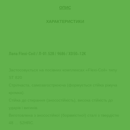
ОПИС
ХАРАКТЕРИСТИКИ
Лапа Flexi-Coil / Л-01.528 / 9686 / XD50‒12K
Застосовується на посівних комплексах «Flexi-Coil» типу
ST 820
Стрілчаста, самозагострююча (формується стійка ріжуча
кромка).
Стійка до стирання (зносостійкість), висока стійкість до
ударів і вигинів.
Виготовлена з зносостійкої (борвмістної) сталі з твердістю
48 … 52HRC.