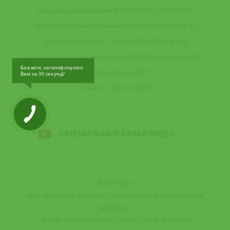
Запчасти к культиваторам КПС-4/ПРНВ-2,5/КПЕ-3,8/КРН
Запчасти к плугам отвальным ПНЧС/ПЛВ-3‒35/ПЛН-5‒35
Диски к боронам БДТ-7/ДМТ-4/БДВП/БГР/ЛДГ/ПД
Запчасти к дисковым боронам ПД/ПДМ/ПДЛ и агрегатам АГН
Бажаєте, зателефонуємо
Запчасти на борону БДТ-7
Вам за 30 секунд?
Запчасти к бороне ДМТ-4
ОФИЦИАЛЬНЫЙ КАНАЛ ВИДЕО
© 2014–2026
ООО «ВЕЛЕС-АГРО ЛТД.» 65013, УКРАИНА, ОДЕССА, НИКОЛАЕВСКАЯ
ДОРОГА, 253
+38 (048) 716-14-19, +38 (048) 716-14-20, +38 (048) 716-14-21