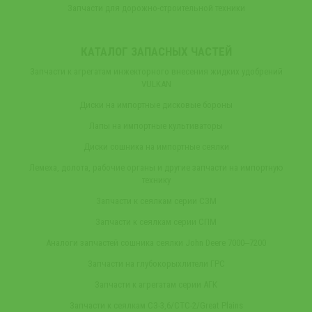
Запчасти для дорожно-строительной техники
КАТАЛОГ ЗАПАСНЫХ ЧАСТЕЙ
Запчасти к агрегатам инжекторного внесения жидких удобрений
VULKAN
Диски на импортные дисковые бороны
Лапы на импортные культиваторы
Диски сошника на импортные сеялки
Лемеха, долота, рабочие органы и другие запчасти на импортную
технику
Запчасти к сеялкам серии СЗМ
Запчасти к сеялкам серии СПМ
Аналоги запчастей сошника сеялки John Deere 7000‒7200
Запчасти на глубокорыхлители ГРС
Запчасти к агрегатам серии АГК
Запчасти к сеялкам СЗ-3,6/СТС-2/Great Plains