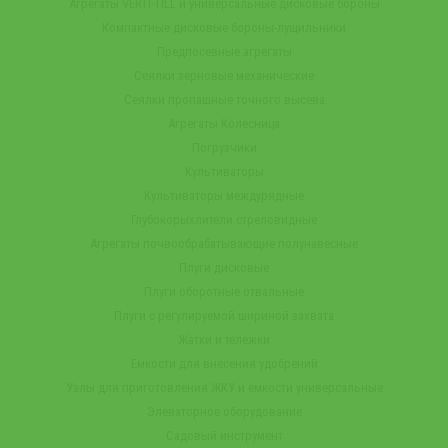
Агрегаты VERTI-TILL и универсальные дисковые бороны
Компактные дисковые бороны-лущильники
Предпосевные агрегаты
Сеялки зерновые механические
Сеялки пропашные точного высева
Агрегаты Колесница
Погрузчики
Культиваторы
Культиваторы междурядные
Глубокорыхлители стреловидные
Агрегаты почвообрабатывающие полунавесные
Плуги дисковые
Плуги оборотные отвальные
Плуги с регулируемой шириной захвата
Жатки и тележки
Емкости для внесения удобрений
Узлы для приготовления ЖКУ и емкости универсальные
Элеваторное оборудование
Садовый инструмент