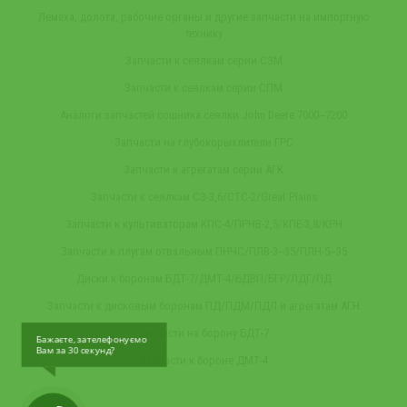
Лемеха, долота, рабочие органы и другие запчасти на импортную
технику
Запчасти к сеялкам серии СЗМ
Запчасти к сеялкам серии СПМ
Аналоги запчастей сошника сеялки John Deere 7000‒7200
Запчасти на глубокорыхлители ГРС
Запчасти к агрегатам серии АГК
Запчасти к сеялкам СЗ-3,6/СТС-2/Great Plains
Запчасти к культиваторам КПС-4/ПРНВ-2,5/КПЕ-3,8/КРН
Запчасти к плугам отвальным ПНЧС/ПЛВ-3‒35/ПЛН-5‒35
Диски к боронам БДТ-7/ДМТ-4/БДВП/БГР/ЛДГ/ПД
Запчасти к дисковым боронам ПД/ПДМ/ПДЛ и агрегатам АГН
Запчасти на борону БДТ-7
Бажаєте, зателефонуємо
Вам за 30 секунд?
Запчасти к бороне ДМТ-4