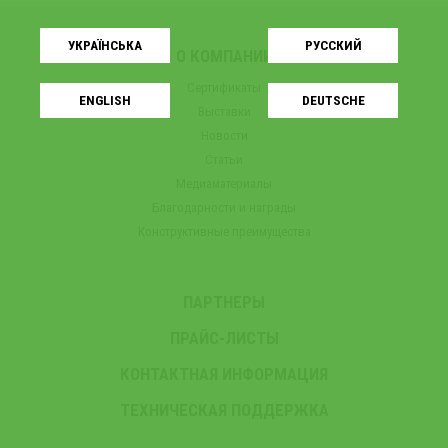
УКРАЇНСЬКA
РУССКИЙ
О КОМПАНИИ
Сертификаты
ENGLISH
DEUTSCHE
Выставки
Новости
Статьи
Медиаматериалы
Благодарности и награды
Конструктивные преимущества
ПАРТНЕРЫ
ПРАЙС-ЛИСТЫ
КОНТАКТНАЯ ИНФОРМАЦИЯ
ТЕХНИЧЕСКАЯ ПОДДЕРЖКА