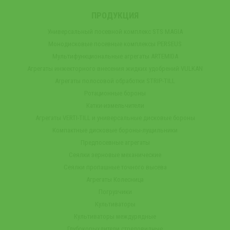
ПРОДУКЦИЯ
Универсальный посевной комплекс STS MAGIA
Монодисковые посевные комплексы PERSEUS
Мультифункциональные агрегаты ARTEMIDA
Агрегаты инжекторного внесения жидких удобрений VULKAN
Агрегаты полосовой обработки STRIP-TILL
Ротационные бороны
Катки-измельчители
Агрегаты VERTI-TILL и универсальные дисковые бороны
Компактные дисковые бороны-лущильники
Предпосевные агрегаты
Сеялки зерновые механические
Сеялки пропашные точного высева
Агрегаты Колесница
Погрузчики
Культиваторы
Культиваторы междурядные
Глубокорыхлители стреловидные