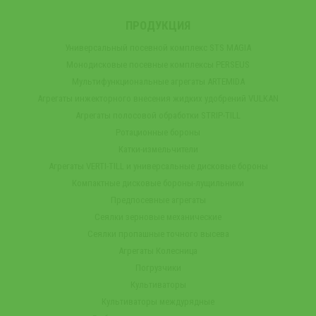
ПРОДУКЦИЯ
Универсальный посевной комплекс STS MAGIA
Монодисковые посевные комплексы PERSEUS
Мультифункциональные агрегаты ARTEMIDA
Агрегаты инжекторного внесения жидких удобрений VULKAN
Агрегаты полосовой обработки STRIP-TILL
Ротационные бороны
Катки-измельчители
Агрегаты VERTI-TILL и универсальные дисковые бороны
Компактные дисковые бороны-лущильники
Предпосевные агрегаты
Сеялки зерновые механические
Сеялки пропашные точного высева
Агрегаты Колесница
Погрузчики
Культиваторы
Культиваторы междурядные