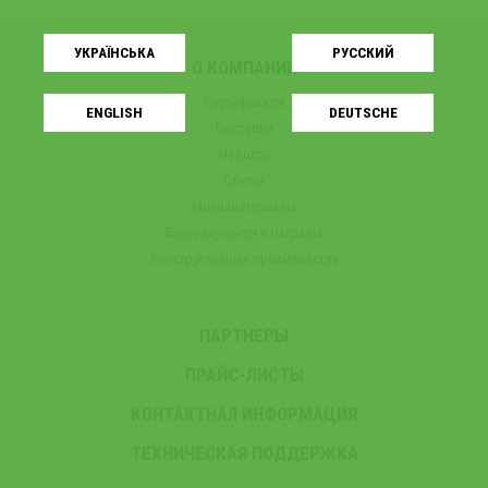
УКРАЇНСЬКA
РУССКИЙ
О КОМПАНИИ
Сертификаты
ENGLISH
DEUTSCHE
Выставки
Новости
Статьи
Медиаматериалы
Благодарности и награды
Конструктивные преимущества
ПАРТНЕРЫ
ПРАЙС-ЛИСТЫ
КОНТАКТНАЯ ИНФОРМАЦИЯ
ТЕХНИЧЕСКАЯ ПОДДЕРЖКА