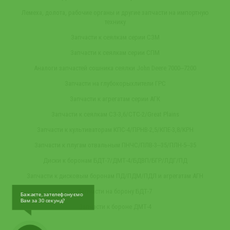
Лемеха, долота, рабочие органы и другие запчасти на импортную
технику
Запчасти к сеялкам серии СЗМ
Запчасти к сеялкам серии СПМ
Аналоги запчастей сошника сеялки John Deere 7000‒7200
Запчасти на глубокорыхлители ГРС
Запчасти к агрегатам серии АГК
Запчасти к сеялкам СЗ-3,6/СТС-2/Great Plains
Запчасти к культиваторам КПС-4/ПРНВ-2,5/КПЕ-3,8/КРН
Запчасти к плугам отвальным ПНЧС/ПЛВ-3‒35/ПЛН-5‒35
Диски к боронам БДТ-7/ДМТ-4/БДВП/БГР/ЛДГ/ПД
Запчасти к дисковым боронам ПД/ПДМ/ПДЛ и агрегатам АГН
Запчасти на борону БДТ-7
Бажаєте, зателефонуємо
Вам за 30 секунд?
Запчасти к бороне ДМТ-4