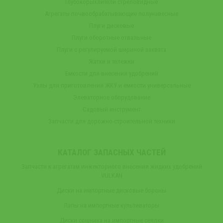
Глубокорыхлители стреловидные
Агрегаты почвообрабатывающие полунавесные
Плуги дисковые
Плуги оборотные отвальные
Плуги с регулируемой шириной захвата
Жатки и тележки
Емкости для внесения удобрений
Узлы для приготовления ЖКУ и емкости универсальные
Элеваторное оборудование
Садовый инструмент
Запчасти для дорожно-строительной техники
КАТАЛОГ ЗАПАСНЫХ ЧАСТЕЙ
Запчасти к агрегатам инжекторного внесения жидких удобрений
VULKAN
Диски на импортные дисковые бороны
Лапы на импортные культиваторы
Диски сошника на импортные сеялки