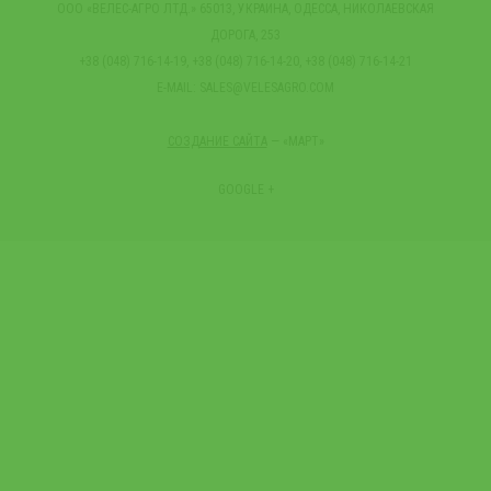
ООО «ВЕЛЕС-АГРО ЛТД.» 65013, УКРАИНА, ОДЕССА, НИКОЛАЕВСКАЯ
ДОРОГА, 253
+38 (048) 716-14-19, +38 (048) 716-14-20, +38 (048) 716-14-21
E-MAIL:
SALES@VELESAGRO.COM
СОЗДАНИЕ САЙТА
— «МАРТ»
GOOGLE +