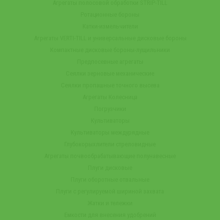
Агрегаты полосовой обработки STRIP-TILL
Ротационные бороны
Катки-измельчители
Агрегаты VERTI-TILL и универсальные дисковые бороны
Компактные дисковые бороны-лущильники
Предпосевные агрегаты
Сеялки зерновые механические
Сеялки пропашные точного высева
Агрегаты Колесница
Погрузчики
Культиваторы
Культиваторы междурядные
Глубокорыхлители стреловидные
Агрегаты почвообрабатывающие полунавесные
Плуги дисковые
Плуги оборотные отвальные
Плуги с регулируемой шириной захвата
Жатки и тележки
Емкости для внесения удобрений