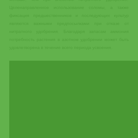
Целенаправленное использование соломы, а также
фиксация предшественников и последующих культур
являются важными предпосылками при отказе от
нитратного удобрения. Благодаря запасам аммония
потребность растения в азотном удобрении может быть
удовлетворена в течение всего периода усвоения.