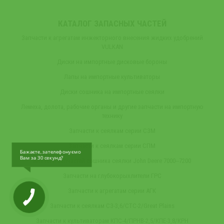
КАТАЛОГ ЗАПАСНЫХ ЧАСТЕЙ
Запчасти к агрегатам инжекторного внесения жидких удобрений
VULKAN
Диски на импортные дисковые бороны
Лапы на импортные культиваторы
Диски сошника на импортные сеялки
Лемеха, долота, рабочие органы и другие запчасти на импортную
технику
Запчасти к сеялкам серии СЗМ
Запчасти к сеялкам серии СПМ
Бажаєте, зателефонуємо
Вам за 30 секунд?
Аналоги запчастей сошника сеялки John Deere 7000‒7200
Запчасти на глубокорыхлители ГРС
Запчасти к агрегатам серии АГК
Запчасти к сеялкам СЗ-3,6/СТС-2/Great Plains
Запчасти к культиваторам КПС-4/ПРНВ-2,5/КПЕ-3,8/КРН