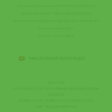
Запчасти к плугам отвальным ПНЧС/ПЛВ-3‒35/ПЛН-5‒35
Диски к боронам БДТ-7/ДМТ-4/БДВП/БГР/ЛДГ/ПД
Запчасти к дисковым боронам ПД/ПДМ/ПДЛ и агрегатам АГН
Запчасти на борону БДТ-7
Запчасти к бороне ДМТ-4
ОФИЦИАЛЬНЫЙ КАНАЛ ВИДЕО
© 2014–2026
ООО «ВЕЛЕС-АГРО ЛТД.» 65013, УКРАИНА, ОДЕССА, НИКОЛАЕВСКАЯ
ДОРОГА, 253
+38 (048) 716-14-19, +38 (048) 716-14-20, +38 (048) 716-14-21
E-MAIL:
SALES@VELESAGRO.COM