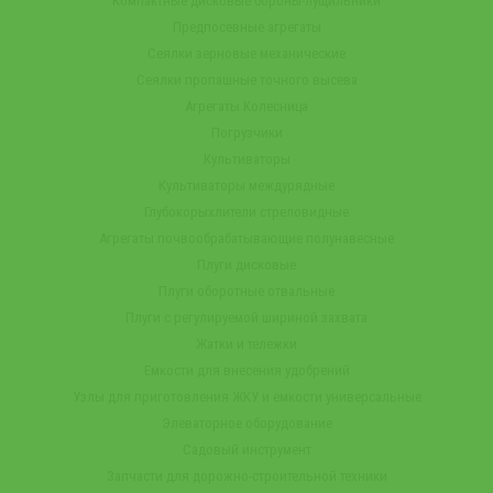
Компактные дисковые бороны-лущильники
Предпосевные агрегаты
Сеялки зерновые механические
Сеялки пропашные точного высева
Агрегаты Колесница
Погрузчики
Культиваторы
Культиваторы междурядные
Глубокорыхлители стреловидные
Агрегаты почвообрабатывающие полунавесные
Плуги дисковые
Плуги оборотные отвальные
Плуги с регулируемой шириной захвата
Жатки и тележки
Емкости для внесения удобрений
Узлы для приготовления ЖКУ и емкости универсальные
Элеваторное оборудование
Садовый инструмент
Запчасти для дорожно-строительной техники