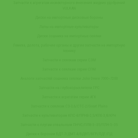
Запчасти к агрегатам инжекторного внесения жидких удобрений
VULKAN
Диски на импортные дисковые бороны
Лапы на импортные культиваторы
Диски сошника на импортные сеялки
Лемеха, долота, рабочие органы и другие запчасти на импортную
технику
Запчасти к сеялкам серии СЗМ
Запчасти к сеялкам серии СПМ
Аналоги запчастей сошника сеялки John Deere 7000‒7200
Запчасти на глубокорыхлители ГРС
Запчасти к агрегатам серии АГК
Запчасти к сеялкам СЗ-3,6/СТС-2/Great Plains
Запчасти к культиваторам КПС-4/ПРНВ-2,5/КПЕ-3,8/КРН
Запчасти к плугам отвальным ПНЧС/ПЛВ-3‒35/ПЛН-5‒35
Диски к боронам БДТ-7/ДМТ-4/БДВП/БГР/ЛДГ/ПД