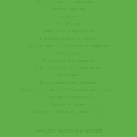
Сеялки пропашные точного высева
Агрегаты Колесница
Погрузчики
Культиваторы
Культиваторы междурядные
Глубокорыхлители стреловидные
Агрегаты почвообрабатывающие полунавесные
Плуги дисковые
Плуги оборотные отвальные
Плуги с регулируемой шириной захвата
Жатки и тележки
Емкости для внесения удобрений
Узлы для приготовления ЖКУ и емкости универсальные
Элеваторное оборудование
Садовый инструмент
Запчасти для дорожно-строительной техники
КАТАЛОГ ЗАПАСНЫХ ЧАСТЕЙ