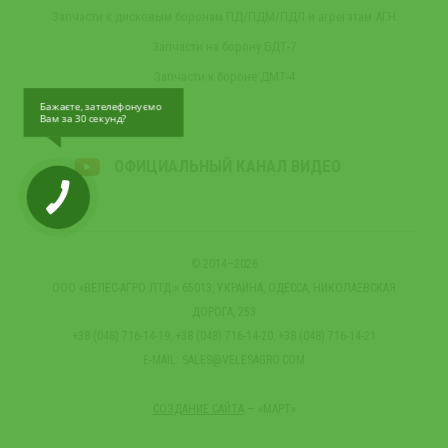
Запчасти к дисковым боронам ПД/ПДМ/ПДЛ и агрегатам АГН
Запчасти на борону БДТ-7
Запчасти к бороне ДМТ-4
Бажаєте, зателефонуємо
Вам за 30 секунд?
ОФИЦИАЛЬНЫЙ КАНАЛ ВИДЕО
© 2014–2026
ООО «ВЕЛЕС-АГРО ЛТД.» 65013, УКРАИНА, ОДЕССА, НИКОЛАЕВСКАЯ
ДОРОГА, 253
+38 (048) 716-14-19, +38 (048) 716-14-20, +38 (048) 716-14-21
E-MAIL:
SALES@VELESAGRO.COM
СОЗДАНИЕ САЙТА
— «МАРТ»