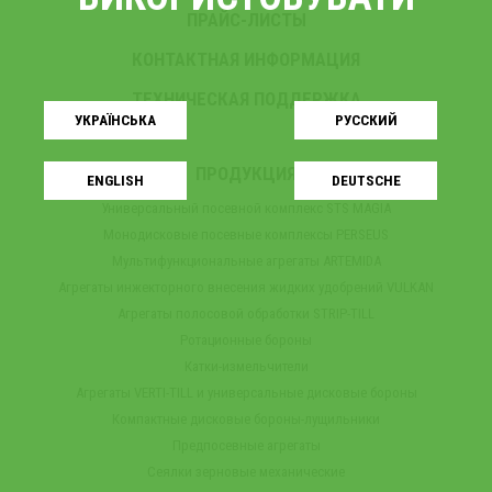
ПРАЙС-ЛИСТЫ
КОНТАКТНАЯ ИНФОРМАЦИЯ
ТЕХНИЧЕСКАЯ ПОДДЕРЖКА
УКРАЇНСЬКA
РУССКИЙ
ПРОДУКЦИЯ
ENGLISH
DEUTSCHE
Универсальный посевной комплекс STS MAGIA
Монодисковые посевные комплексы PERSEUS
Мультифункциональные агрегаты ARTEMIDA
Агрегаты инжекторного внесения жидких удобрений VULKAN
Агрегаты полосовой обработки STRIP-TILL
Ротационные бороны
Катки-измельчители
Агрегаты VERTI-TILL и универсальные дисковые бороны
Компактные дисковые бороны-лущильники
Предпосевные агрегаты
Сеялки зерновые механические