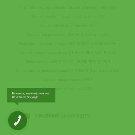
Аналоги запчастин сошника сівалки John Deere 7000‒7200
Запчастини до глибокорозрихлювачів ГРС
Запчастини до агрегатів серії АГК
Запчастини до сівалок СЗ-3,6/СТС-2/Great Plains
Запчастини до культиваторів КПС-4/ПРНВ-2,5/КПЕ-3,8/КРН
Запчастини на відвальні плуги ПНЧС/ПЛВ-3‒35/ПЛН-5‒35
Диски на борони БДТ-7/ДМТ-4/БДВП/БГР/ЛДГ/ПД
Запчастини на дискові борони ПД/ПДМ/ПДЛ и агрегатам АГН
Запчастини до борони БДТ-7
Запчастини до борони ДМТ-4
Бажаєте, зателефонуємо
Вам за 30 секунд?
ОФІЦІЙНИЙ КАНАЛ ВІДЕО