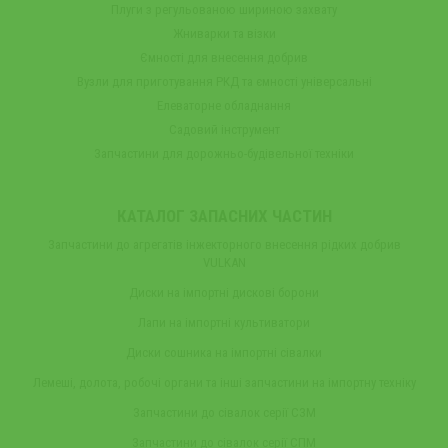
Плуги з регульованою шириною захвату
Жниварки та візки
Ємності для внесення добрив
Вузли для приготування РКД та ємності універсальні
Елеваторне обладнання
Садовий інструмент
Запчастини для дорожньо-будівельної техніки
КАТАЛОГ ЗАПАСНИХ ЧАСТИН
Запчастини до агрегатів інжекторного внесення рідких добрив
VULKAN
Диски на імпортні дискові борони
Лапи на імпортні культиватори
Диски сошника на імпортні сівалки
Лемеші, долота, робочі органи та інші запчастини на імпортну техніку
Запчастини до сівалок серії СЗМ
Запчастини до сівалок серії СПМ