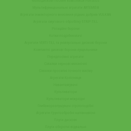
Монодискові посівні комплекси PERSEUS
Мультифункціональні агрегати ARTEMIDA
Агрегати інжекторного внесення рідких добрив VULKAN
Агрегати смугового обробітку STRIP-TILL
Ротаційні борони
Котки-подрібнювачі
Агрегати VERTI-TILL та універсальні дискові борони
Компактні дискові борони-лущильники
Передпосівні агрегати
Сівалки зернові механічні
Сівалки просапні точного висіву
Агрегати Колісниця
Навантажувачі
Культиватори
Культиватори міжрядні
Глибокорозпушувачі стрілоподібні
Агрегати ґрунтообробні напівнавісні
Плуги дискові
Плуги оборотні відвальні