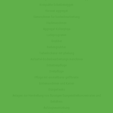
Kompakte Scheibeneggen
Vorsaat aggregat
Sämaschinen für bodenbearbeitung
Hackmaschinen
Aggregat Kolisnytsya
Ladeprogramm
Grubber
Reihengrubber
Tiefenlockerer mit pfeilung
Aufsattel-bodenbearbeitungs maschinen
Scheibenpflüge
Drehpflüge
Pflüge mit einstellbarer griffbreite
Erntemaschinen und Karren
Düngertanks
Anlagen zur Herstellung von flüssigen Düngemittelkonzentraten und
Behältern
Aufzugsausrüstung