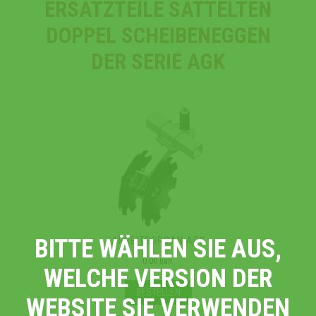
ERSATZTEILE SATTELTEN
DOPPEL SCHEIBENEGGEN
DER SERIE AGK
BITTE WÄHLEN SIE AUS,
ARBEITSORGAN AGK
0.00 uah.
WELCHE VERSION DER
BESTELLEN
WEBSITE SIE VERWENDEN