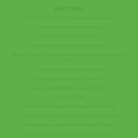
ERSATZTEILE
Ersatzteile für VULKAN Flüssigdünger-Injektionsgeräte
Festplatten für importierte Scheibeneggen
Pfoten auf importierten Grubbern
Öffnerscheiben für importierte Sämaschinen
Pflugschar, Meißel, Arbeitskörper und andere Ersatzteile für importierte
Geräte
Ersatzteile zu Samaschinen der Serie SZM
Ersatzteile zu Samaschinen der Serie SPM
Analogen Teile Sechbohrer John Deere 7000‒7200
Teile fur Meißel GRS
Ersatzteile sattelten doppel scheibeneggen der Serie AGK
Ersatzteile Prezisions-Samaschinen SZ-3,6/STS-2/Great Plains
Die Ersatzteile zu Grubber KPS-4/PRNV-2,5/KPE-3,8/KRN
Ersatzteile für Pflüge Dumping PNCHS/PLV-3‒35/PLN-5‒35