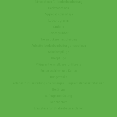
Sämaschinen für bodenbearbeitung
Hackmaschinen
Aggregat Kolisnytsya
Ladeprogramm
Grubber
Reihengrubber
Tiefenlockerer mit pfeilung
Aufsattel-bodenbearbeitungs maschinen
Scheibenpflüge
Drehpflüge
Pflüge mit einstellbarer griffbreite
Erntemaschinen und Karren
Düngertanks
Anlagen zur Herstellung von flüssigen Düngemittelkonzentraten und
Behältern
Aufzugsausrüstung
Gartengeräte
Ersatzteile für Straßenbaumaschinen