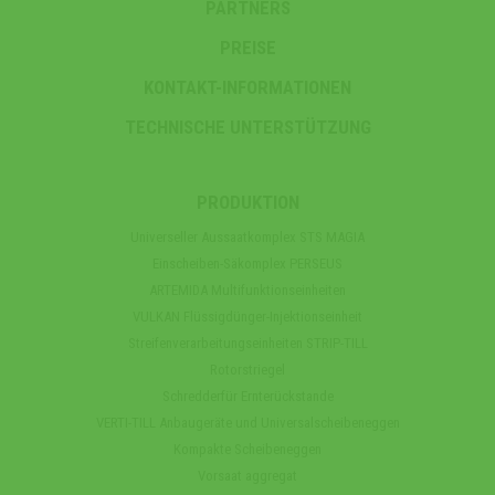
PARTNERS
PREISE
KONTAKT-INFORMATIONEN
TECHNISCHE UNTERSTÜTZUNG
PRODUKTION
Universeller Aussaatkomplex STS MAGIA
Einscheiben-Säkomplex PERSEUS
ARTEMIDA Multifunktionseinheiten
VULKAN Flüssigdünger-Injektionseinheit
Streifenverarbeitungseinheiten STRIP-TILL
Rotorstriegel
Schredderfür Ernterückstande
VERTI-TILL Anbaugeräte und Universalscheibeneggen
Kompakte Scheibeneggen
Vorsaat aggregat