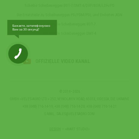
Scheibe Scheibeneggen BDT-7/DMT-4/DVP/BGR/LDH/PD
Die Ersatzteile zu Scheibeneggen PD/PDM/PDL und Einheiten AGN
Ersatzteile Scheibeneggen BDT-7
Бажаєте, зателефонуємо
Вам за 30 секунд?
Ersatzteile Scheibeneggen DMT-4
OFFIZIELLE VIDEO KANAL
© 2014–2026
GMBH «VELES-AGRO LTD.» 253, MYKOLAYIV ROAD, 65013, ODESSA, DIE UKRAINE
+38 (048) 716-14-19, +38 (048) 716-14-20, +38 (048) 716-14-21
E-MAIL:
SALES@VELESAGRO.COM
DESIGN
— «MART STUDIO»