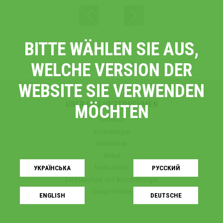
BITTE WÄHLEN SIE AUS,
WELCHE VERSION DER
WEBSITE SIE VERWENDEN
ÜBER DAS UNTERNEHMEN
MÖCHTEN
Zertifikate
Ausstellungen
Nachrichten
Artikel
Media-Inhalte
УКРАЇНСЬКA
РУССКИЙ
Danksagungen und Auszeichnungen
Design-Vorteile
ENGLISH
DEUTSCHE