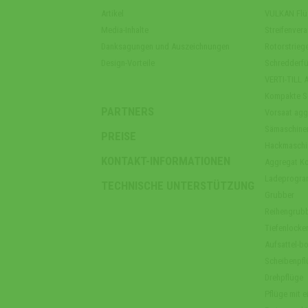
Artikel
VULKAN Flüs
Media-Inhalte
Streifenver
Danksagungen und Auszeichnungen
Rotorstriege
Design-Vorteile
Schredderfü
VERTI-TILL 
Kompakte S
PARTNERS
Vorsaat agg
Sämaschine
PREISE
Hackmaschi
KONTAKT-INFORMATIONEN
Aggregat Ko
Ladeprogr
TECHNISCHE UNTERSTÜTZUNG
Grubber
Reihengrub
Tiefenlocker
Aufsattel-b
Scheibenpfl
Drehpflüge
Pflüge mit ei