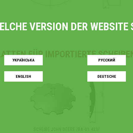
WELCHE VERSION DER WEBSIT
ATTEN FÜR IMPORTIERTE SCHEIB
УКРАЇНСЬКA
РУССКИЙ
ENGLISH
DEUTSCHE
SCHEIBE JOHN DEERE /ВА-01.433/