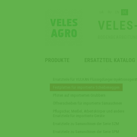
UA
RU
EN
DE
VELES
BODENBEARBEITUN
PRODUKTE
ERSATZTEIL KATALOG
Ersatzteile für VULKAN Flüssigdünger-Injektionsgerä
Festplatten für importierte Scheibeneggen
Pfoten auf importierten Grubbern
Öffnerscheiben für importierte Sämaschinen
Pflugschar, Meißel, Arbeitskörper und andere
Ersatzteile für importierte Geräte
Ersatzteile zu Samaschinen der Serie SZM
Ersatzteile zu Samaschinen der Serie SPM