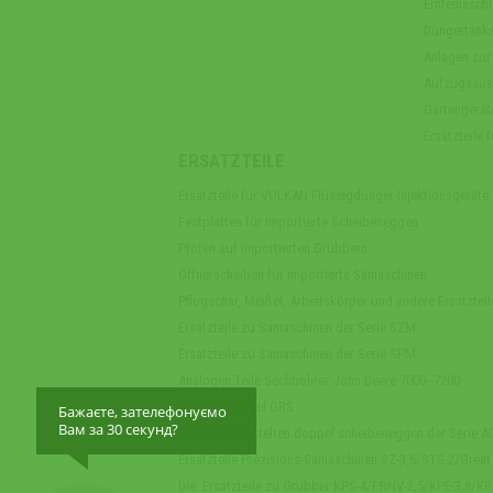
Erntemaschi
Düngertank
Anlagen zur
Aufzugsaus
Gartengerät
Ersatzteile
ERSATZTEILE
Ersatzteile für VULKAN Flüssigdünger-Injektionsgeräte
Festplatten für importierte Scheibeneggen
Pfoten auf importierten Grubbern
Öffnerscheiben für importierte Sämaschinen
Pflugschar, Meißel, Arbeitskörper und andere Ersatzteil
Ersatzteile zu Samaschinen der Serie SZM
Ersatzteile zu Samaschinen der Serie SPM
Analogen Teile Sechbohrer John Deere 7000‒7200
Teile fur Meißel GRS
Бажаєте, зателефонуємо
Вам за 30 секунд?
Ersatzteile sattelten doppel scheibeneggen der Serie 
Ersatzteile Prezisions-Samaschinen SZ-3,6/STS-2/Great
Die Ersatzteile zu Grubber KPS-4/PRNV-2,5/KPE-3,8/K