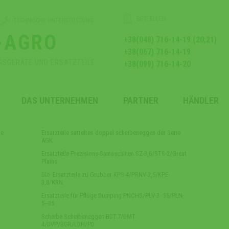
BESTELLEN
TECHNISCHE UNTERSTÜTZUNG
-AGRO
+38(048) 716-14-19 (20;21)
+38(067) 716-14-19
GSGERÄTE UND ERSATZTEILE
+38(099) 716-14-20
DAS UNTERNEHMEN
PARTNER
HÄNDLER
te
Ersatzteile sattelten doppel scheibeneggen der Serie
AGK
Ersatzteile Prezisions-Samaschinen SZ-3,6/STS-2/Great
Plains
Die Ersatzteile zu Grubber KPS-4/PRNV-2,5/KPE-
3,8/KRN
Ersatzteile für Pflüge Dumping PNCHS/PLV-3‒35/PLN-
5‒35
Scheibe Scheibeneggen BDT-7/DMT-
4/DVP/BGR/LDH/PD