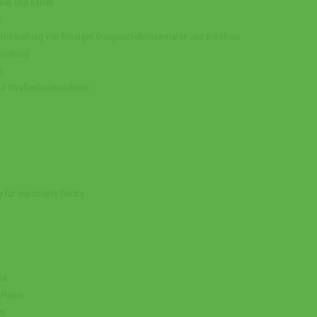
nen und Karren
s
 Herstellung von flüssigen Düngemittelkonzentraten und Behältern
rüstung
e
 für Straßenbaumaschinen
e für importierte Geräte
AGK
 Plains
RN