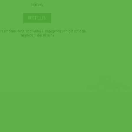
0.00 uah.
BESTELLEN
eis ist ohne MwSt. und RABATT angegeben und gilt auf dem
*Der Preis ist ohne MwSt. 
Territorium der Ukraine
Terri