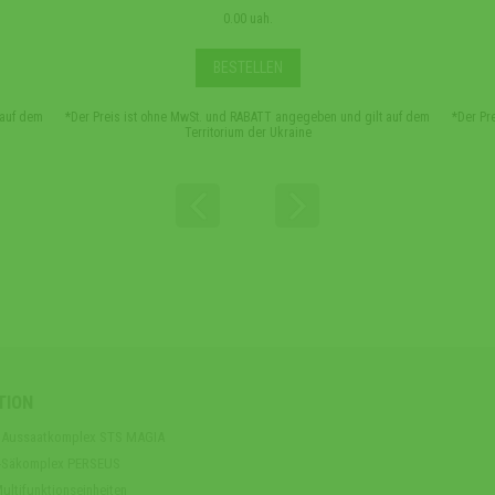
0.00 uah.
BESTELLEN
 auf dem
*Der Preis ist ohne MwSt. und RABATT angegeben und gilt auf dem
*Der Pr
Territorium der Ukraine
TION
er Aussaatkomplex STS MAGIA
n-Säkomplex PERSEUS
ltifunktionseinheiten