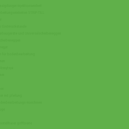
sigdünger-Injektionseinheit
arbeitungseinheiten STRIP-TILL
l
r Ernterückstande
Anbaugeräte und Universalscheibeneggen
cheibeneggen
regat
n für bodenbearbeitung
nen
lisnytsya
amm
ber
er mit pfeilung
odenbearbeitungs maschinen
üge
nstellbarer griffbreite