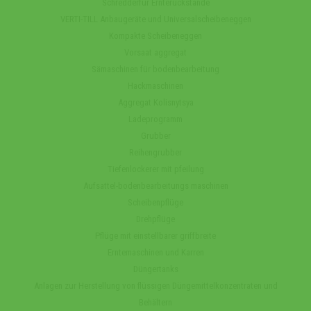
Schredderfür Ernterückstande
VERTI-TILL Anbaugeräte und Universalscheibeneggen
Kompakte Scheibeneggen
Vorsaat aggregat
Sämaschinen für bodenbearbeitung
Hackmaschinen
Aggregat Kolisnytsya
Ladeprogramm
Grubber
Reihengrubber
Tiefenlockerer mit pfeilung
Aufsattel-bodenbearbeitungs maschinen
Scheibenpflüge
Drehpflüge
Pflüge mit einstellbarer griffbreite
Erntemaschinen und Karren
Düngertanks
Anlagen zur Herstellung von flüssigen Düngemittelkonzentraten und
Behältern