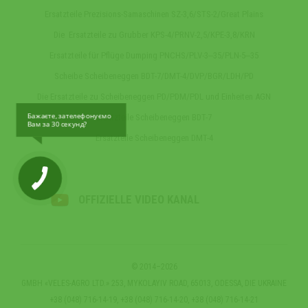
Ersatzteile Prezisions-Samaschinen SZ-3,6/STS-2/Great Plains
Die Ersatzteile zu Grubber KPS-4/PRNV-2,5/KPE-3,8/KRN
Ersatzteile für Pflüge Dumping PNCHS/PLV-3‒35/PLN-5‒35
Scheibe Scheibeneggen BDT-7/DMT-4/DVP/BGR/LDH/PD
Die Ersatzteile zu Scheibeneggen PD/PDM/PDL und Einheiten AGN
Бажаєте, зателефонуємо
Ersatzteile Scheibeneggen BDT-7
Вам за 30 секунд?
Ersatzteile Scheibeneggen DMT-4
OFFIZIELLE VIDEO KANAL
© 2014–2026
GMBH «VELES-AGRO LTD.» 253, MYKOLAYIV ROAD, 65013, ODESSA, DIE UKRAINE
+38 (048) 716-14-19, +38 (048) 716-14-20, +38 (048) 716-14-21