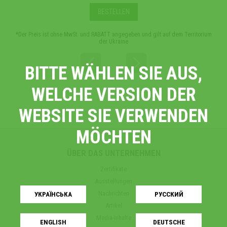
BESTELLEN
*Der Preis ist ohne MwSt. und RABATT angegeben und gilt auf dem Territorium
*Der 
der Ukraine
BITTE WÄHLEN SIE AUS,
WELCHE VERSION DER
WEBSITE SIE VERWENDEN
MÖCHTEN
ÜBER DAS UNTERNEHMEN
Zertifikate
Ausstellungen
Nachrichten
УКРАЇНСЬКA
РУССКИЙ
Artikel
Media-Inhalte
ENGLISH
DEUTSCHE