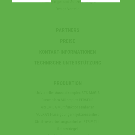
Danksagungen und Auszeichnungen
Design-Vorteile
PARTNERS
PREISE
KONTAKT-INFORMATIONEN
TECHNISCHE UNTERSTÜTZUNG
PRODUKTION
Universeller Aussaatkomplex STS MAGIA
Einscheiben-Säkomplex PERSEUS
ARTEMIDA Multifunktionseinheiten
VULKAN Flüssigdünger-Injektionseinheit
Streifenverarbeitungseinheiten STRIP-TILL
Rotorstriegel