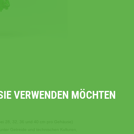
E SIE VERWENDEN MÖCHTEN
te bei 28, 32, 36 und 40 cm pro Gehäuse)
nter Getreide und technischen Kulturen,