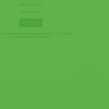
ABSCHÄUMER
A
228 500.00 uah.
33
BESTELLEN
 ein staatliches Vergütungsprogramm von 25%. Der Preis gilt
*Es gibt ein staatliches Ve
auf dem Territorium der Ukraine.
auf dem Te