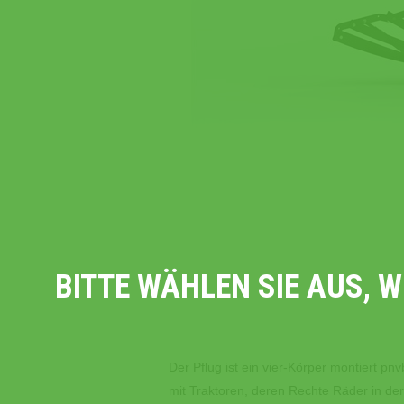
BITTE WÄHLEN SIE AUS, 
Der Pflug ist ein vier-Körper montiert pnv
mit Traktoren, deren Rechte Räder in de