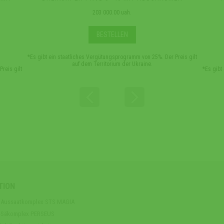
203 000.00 uah.
BESTELLEN
*Es gibt ein staatliches Vergütungsprogramm von 25%. Der Preis gilt
auf dem Territorium der Ukraine.
reis gilt
*Es gibt
TION
er Aussaatkomplex STS MAGIA
n-Säkomplex PERSEUS