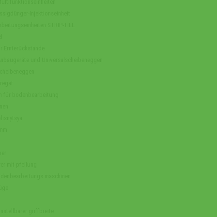
ltifunktionseinheiten
sigdünger-Injektionseinheit
arbeitungseinheiten STRIP-TILL
l
r Ernterückstande
Anbaugeräte und Universalscheibeneggen
cheibeneggen
regat
n für bodenbearbeitung
nen
lisnytsya
amm
ber
er mit pfeilung
odenbearbeitungs maschinen
üge
nstellbarer griffbreite