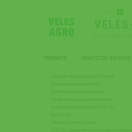
UA
RU
EN
DE
VELES
BODENBEARBEITUN
PRODUKTE
ERSATZTEIL KATALOG
Universeller Aussaatkomplex STS MAGIA
Einscheiben-Säkomplex PERSEUS
ARTEMIDA Multifunktionseinheiten
VULKAN Flüssigdünger-Injektionseinheit
Streifenverarbeitungseinheiten STRIP-TILL
Rotorstriegel
Schredderfür Ernterückstande
VERTI-TILL Anbaugeräte und Universalscheibeneggen