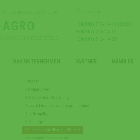
BESTELLEN
TECHNISCHE UNTERSTÜTZUNG
-AGRO
+38(048) 716-14-19 (20;21)
+38(067) 716-14-19
GSGERÄTE UND ERSATZTEILE
+38(099) 716-14-20
DAS UNTERNEHMEN
PARTNER
HÄNDLER
Grubber
Reihengrubber
Tiefenlockerer mit pfeilung
Aufsattel-bodenbearbeitungs maschinen
Scheibenpflüge
Drehpflüge
Pflüge mit einstellbarer griffbreite
Erntemaschinen und Karren