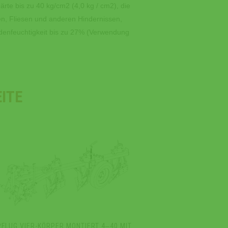
rte bis zu 40 kg/cm2 (4,0 kg / cm2), die
en, Fliesen und anderen Hindernissen,
odenfeuchtigkeit bis zu 27% (Verwendung
ITE
PFLUG VIER-KÖRPER MONTIERT 4‒40 MIT
PFLUG 5-GANG-M