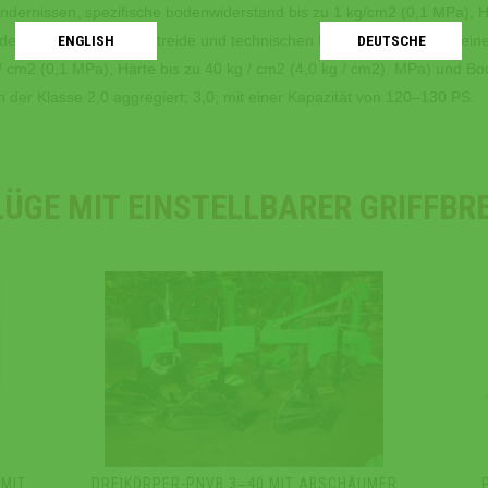
indernissen, spezifische bodenwiderstand bis zu 1 kg/cm2 (0,1 MPa), Hä
edenen Böden unter Getreide und technischen Kulturen, nicht mit Stein
ENGLISH
DEUTSCHE
 / cm2 (0,1 MPa), Härte bis zu 40 kg / cm2 (4,0 kg / cm2). MPa) und B
n der Klasse 2,0 aggregiert; 3,0; mit einer Kapazität von 120‒130 PS.
LÜGE MIT EINSTELLBARER GRIFFBRE
 MIT
DREIKÖRPER-PNVB 3‒40 MIT ABSCHÄUMER