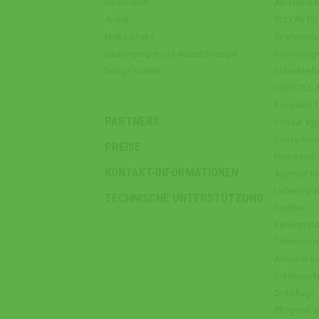
Nachrichten
ARTEMIDA Mu
Artikel
VULKAN Flüs
Media-Inhalte
Streifenver
Danksagungen und Auszeichnungen
Rotorstriege
Design-Vorteile
Schredderfü
VERTI-TILL 
Kompakte S
PARTNERS
Vorsaat agg
Sämaschine
PREISE
Hackmaschi
KONTAKT-INFORMATIONEN
Aggregat Ko
Ladeprogr
TECHNISCHE UNTERSTÜTZUNG
Grubber
Reihengrub
Tiefenlocker
Aufsattel-b
Scheibenpfl
Drehpflüge
Pflüge mit ei