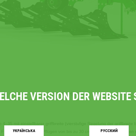
WELCHE VERSION DER WEBSIT
b 4‒35 mit einstellbarer griffbreite (vierstufige Regelung der griffbrei
УКРАЇНСЬКA
РУССКИЙ
r Furche bewegen, für Pflügen von bis zu 30 cm verschiedenen Böden u